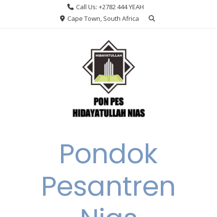
Skip
Call Us: +2782 444 YEAH
to
Cape Town, South Africa
content
Pondok
Pesantren