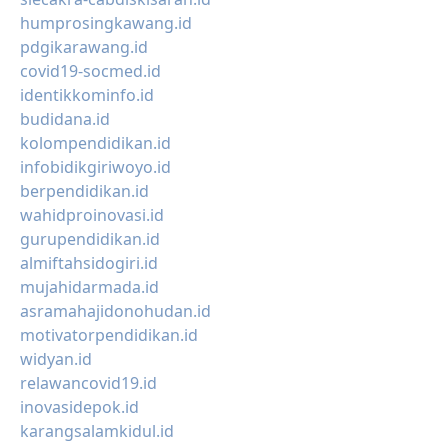
humprosingkawang.id
pdgikarawang.id
covid19-socmed.id
identikkominfo.id
budidana.id
kolompendidikan.id
infobidikgiriwoyo.id
berpendidikan.id
wahidproinovasi.id
gurupendidikan.id
almiftahsidogiri.id
mujahidarmada.id
asramahajidonohudan.id
motivatorpendidikan.id
widyan.id
relawancovid19.id
inovasidepok.id
karangsalamkidul.id