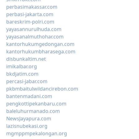
perbasimakassar.com
perbasi-jakarta.com
bareskrim-polri.com
yayasannurulhuda.com
yayasanalmuthohar.com
kantorhukumgedongan.com
kantorhukumbharasega.com
disbunkaltim.net
imikalbar.org
bkdjatim.com
percasi-jabar.com
pkbmbaitulwildancirebon.com
bantenmadani.com
pengkottipekanbaru.com
baleluhurmanado.com
NewsJayapura.com
lazisnubekasi.org
mgmppmpekalongan.org