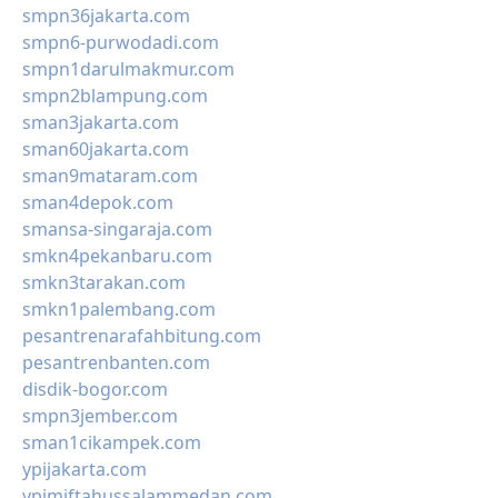
smpn36jakarta.com
smpn6-purwodadi.com
smpn1darulmakmur.com
smpn2blampung.com
sman3jakarta.com
sman60jakarta.com
sman9mataram.com
sman4depok.com
smansa-singaraja.com
smkn4pekanbaru.com
smkn3tarakan.com
smkn1palembang.com
pesantrenarafahbitung.com
pesantrenbanten.com
disdik-bogor.com
smpn3jember.com
sman1cikampek.com
ypijakarta.com
ypimiftahussalammedan.com