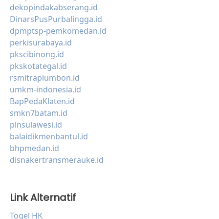
dekopindakabserang.id
DinarsPusPurbalingga.id
dpmptsp-pemkomedan.id
perkisurabaya.id
pkscibinong.id
pkskotategal.id
rsmitraplumbon.id
umkm-indonesia.id
BapPedaKlaten.id
smkn7batam.id
plnsulawesi.id
balaidikmenbantul.id
bhpmedan.id
disnakertransmerauke.id
Link Alternatif
Togel HK