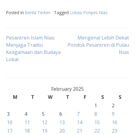
Posted in
Berita Terkini
Tagged
Lokasi Ponpes Nias
Post
Pesantren Islam Nias:
Mengenal Lebih Dekat
Menjaga Tradisi
Pondok Pesantren di Pulau
Keagamaan dan Budaya
Nias
navigation
Lokal
February 2025
M
T
W
T
F
S
S
1
2
3
4
5
6
7
8
9
10
11
12
13
14
15
16
17
18
19
20
21
22
23