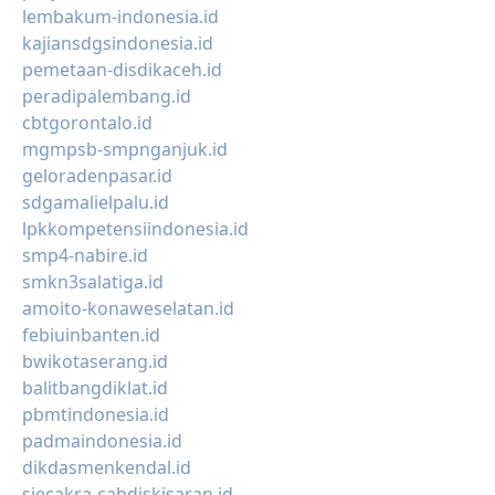
lembakum-indonesia.id
kajiansdgsindonesia.id
pemetaan-disdikaceh.id
peradipalembang.id
cbtgorontalo.id
mgmpsb-smpnganjuk.id
geloradenpasar.id
sdgamalielpalu.id
lpkkompetensiindonesia.id
smp4-nabire.id
smkn3salatiga.id
amoito-konaweselatan.id
febiuinbanten.id
bwikotaserang.id
balitbangdiklat.id
pbmtindonesia.id
padmaindonesia.id
dikdasmenkendal.id
siecakra-cabdiskisaran.id