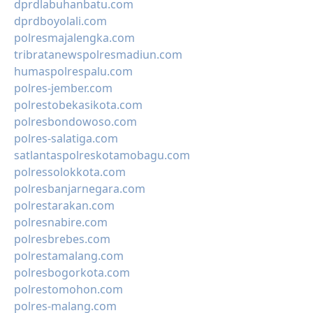
dprdlabuhanbatu.com
dprdboyolali.com
polresmajalengka.com
tribratanewspolresmadiun.com
humaspolrespalu.com
polres-jember.com
polrestobekasikota.com
polresbondowoso.com
polres-salatiga.com
satlantaspolreskotamobagu.com
polressolokkota.com
polresbanjarnegara.com
polrestarakan.com
polresnabire.com
polresbrebes.com
polrestamalang.com
polresbogorkota.com
polrestomohon.com
polres-malang.com