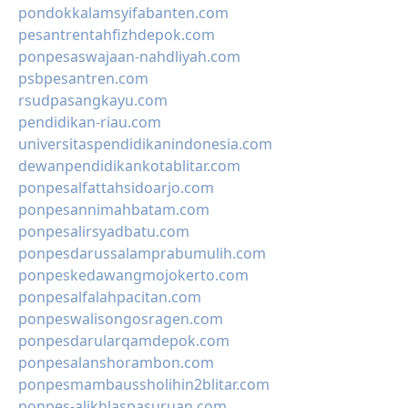
pondokkalamsyifabanten.com
pesantrentahfizhdepok.com
ponpesaswajaan-nahdliyah.com
psbpesantren.com
rsudpasangkayu.com
pendidikan-riau.com
universitaspendidikanindonesia.com
dewanpendidikankotablitar.com
ponpesalfattahsidoarjo.com
ponpesannimahbatam.com
ponpesalirsyadbatu.com
ponpesdarussalamprabumulih.com
ponpeskedawangmojokerto.com
ponpesalfalahpacitan.com
ponpeswalisongosragen.com
ponpesdarularqamdepok.com
ponpesalanshorambon.com
ponpesmambaussholihin2blitar.com
ponpes-alikhlaspasuruan.com