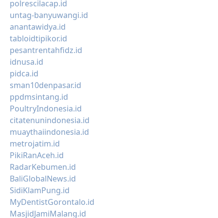
polrescilacap.id
untag-banyuwangi.id
anantawidya.id
tabloidtipikor.id
pesantrentahfidz.id
idnusa.id
pidca.id
sman10denpasar.id
ppdmsintang.id
PoultryIndonesia.id
citatenunindonesia.id
muaythaiindonesia.id
metrojatim.id
PikiRanAceh.id
RadarKebumen.id
BaliGlobalNews.id
SidiKlamPung.id
MyDentistGorontalo.id
MasjidJamiMalang.id