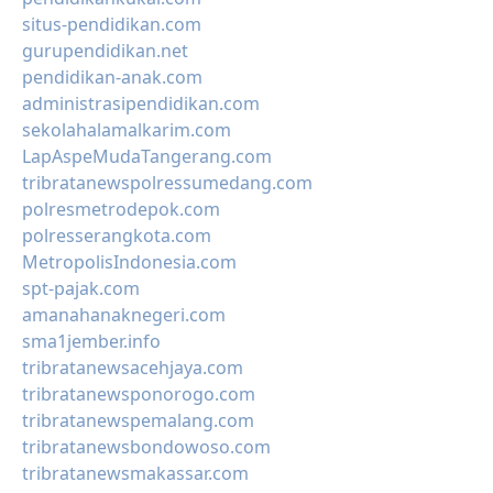
situs-pendidikan.com
gurupendidikan.net
pendidikan-anak.com
administrasipendidikan.com
sekolahalamalkarim.com
LapAspeMudaTangerang.com
tribratanewspolressumedang.com
polresmetrodepok.com
polresserangkota.com
MetropolisIndonesia.com
spt-pajak.com
amanahanaknegeri.com
sma1jember.info
tribratanewsacehjaya.com
tribratanewsponorogo.com
tribratanewspemalang.com
tribratanewsbondowoso.com
tribratanewsmakassar.com