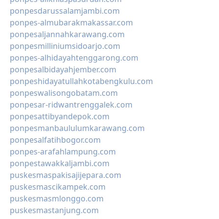
ponpesdarussalamjambi.com
ponpes-almubarakmakassar.com
ponpesaljannahkarawang.com
ponpesmilliniumsidoarjo.com
ponpes-alhidayahtenggarong.com
ponpesalbidayahjember.com
ponpeshidayatullahkotabengkulu.com
ponpeswalisongobatam.com
ponpesar-ridwantrenggalek.com
ponpesattibyandepok.com
ponpesmanbaululumkarawang.com
ponpesalfatihbogor.com
ponpes-arafahlampung.com
ponpestawakkaljambi.com
puskesmaspakisajijepara.com
puskesmascikampek.com
puskesmasmlonggo.com
puskesmastanjung.com