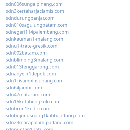
sdn006sungaipinang.com
sdn3kertaharjaciamis.com
sdndurungbanjar.com
sdn010sagulungbatam.com
sdnegeri114palembang.com
sdnkauman1-malang.com
sdnu1-trate-gresik.com
sdn002batam.com
sdnblimbing3malang.com
sdn013tenggarong.com
sdnanyelir1depok.com
sdn1cisampihsubang.com
sdn64jambi.com
sdn47mataram.com
sdn16kotabengkulu.com
sdntiron1kediri.com
sdnbojongsoang1kabbandung.com
sdn23marapalam-padang.com
sdnpunten1batu.com