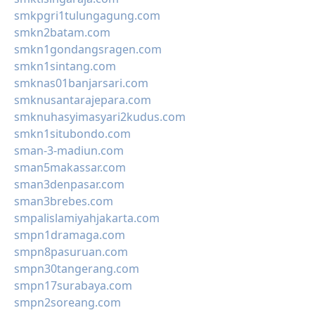
smkpgri1tulungagung.com
smkn2batam.com
smkn1gondangsragen.com
smkn1sintang.com
smknas01banjarsari.com
smknusantarajepara.com
smknuhasyimasyari2kudus.com
smkn1situbondo.com
sman-3-madiun.com
sman5makassar.com
sman3denpasar.com
sman3brebes.com
smpalislamiyahjakarta.com
smpn1dramaga.com
smpn8pasuruan.com
smpn30tangerang.com
smpn17surabaya.com
smpn2soreang.com