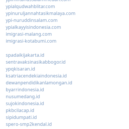
ypialqudwahblitar.com
ypinuruljannahtasikmalaya.com
ypi-nuruddinsalam.com
ypialkayyisindonesia.com
imigrasi-malang.com
imigrasi-kotabumi.com
spadaikijakarta.id
sentravaksinasikabbogor.id
ypqkisaran.id
ksatriacendekiaindonesia.id
dewanpendidikanlamongan.id
byarrindonesia.id
nusumedang.id
sujokindonesia.id
pkbcilacap.id
sipidumpati.id
spero-smp2kendal.id