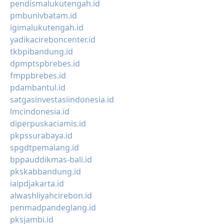
pendismalukutengah.id
pmbunivbatam.id
igimalukutengah.id
yadikacireboncenter.id
tkbpibandung.id
dpmptspbrebes.id
fmppbrebes.id
pdambantul.id
satgasinvestasiindonesia.id
lmcindonesia.id
diperpuskaciamis.id
pkpssurabaya.id
spgdtpemalang.id
bppauddikmas-bali.id
pkskabbandung.id
iaipdjakarta.id
alwashliyahcirebon.id
penmadpandeglang.id
pksjambi.id