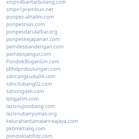
smpn4bantarbolang.com
smpn1prembun.net
ponpes-alhalim.com
ponpesnias.com
ponpesdarulafkar.org
ponpeskejapanan.com
pemdesbandengan.com
pemdesjangur.com
PondokBoganGin.com
jdihdprdbulungan.com
sdncangkudu04.com
sdncilubang02.com
sdnongdeli.com
lptqjatim.com
lazisnujombang.com
lazisnubanyumas.org
kelurahantamalanreajaya.com
pkbmkhaliq.com
pondoktahfidz.com