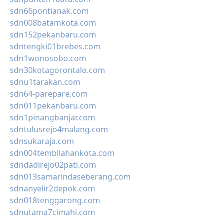
sdn66pontianak.com
sdn008batamkota.com
sdn152pekanbaru.com
sdntengki01brebes.com
sdn1wonosobo.com
sdn30kotagorontalo.com
sdnu1tarakan.com
sdn64-parepare.com
sdn011pekanbaru.com
sdn1pinangbanjar.com
sdntulusrejo4malang.com
sdnsukaraja.com
sdn004tembilahankota.com
sdndadirejo02pati.com
sdn013samarindaseberang.com
sdnanyelir2depok.com
sdn018tenggarong.com
sdnutama7cimahi.com