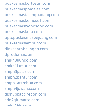
puskesmaskertosari.com
puskesmaspomalaa.com
puskesmastalangpadang.com
puskesmaskemusu1.com
puskesmaswonosobo.com
puskesmaskota.com
uptdpuskesmaspejuang.com
puskesmaslembur.com
dinkesprobolinggo.com
dprddumai.com
smkn8bungo.com
smkn1lumut.com
smpn3palas.com
smpn2bantur.com
smpn1atambua.com
smpn4juwana.com
dishubkabcirebon.com
sdn2girimarto.com
smkn1bkl.com