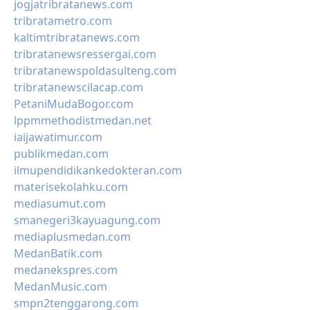
jogjatribratanews.com
tribratametro.com
kaltimtribratanews.com
tribratanewsressergai.com
tribratanewspoldasulteng.com
tribratanewscilacap.com
PetaniMudaBogor.com
lppmmethodistmedan.net
iaijawatimur.com
publikmedan.com
ilmupendidikankedokteran.com
materisekolahku.com
mediasumut.com
smanegeri3kayuagung.com
mediaplusmedan.com
MedanBatik.com
medanekspres.com
MedanMusic.com
smpn2tenggarong.com