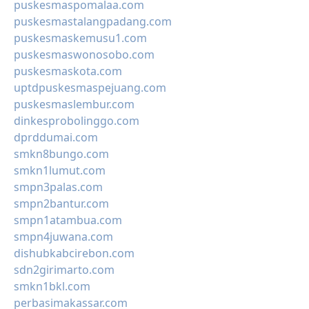
puskesmaspomalaa.com
puskesmastalangpadang.com
puskesmaskemusu1.com
puskesmaswonosobo.com
puskesmaskota.com
uptdpuskesmaspejuang.com
puskesmaslembur.com
dinkesprobolinggo.com
dprddumai.com
smkn8bungo.com
smkn1lumut.com
smpn3palas.com
smpn2bantur.com
smpn1atambua.com
smpn4juwana.com
dishubkabcirebon.com
sdn2girimarto.com
smkn1bkl.com
perbasimakassar.com