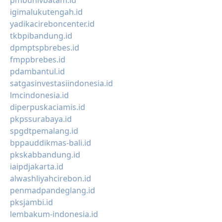
pmbunivbatam.id
igimalukutengah.id
yadikacireboncenter.id
tkbpibandung.id
dpmptspbrebes.id
fmppbrebes.id
pdambantul.id
satgasinvestasiindonesia.id
lmcindonesia.id
diperpuskaciamis.id
pkpssurabaya.id
spgdtpemalang.id
bppauddikmas-bali.id
pkskabbandung.id
iaipdjakarta.id
alwashliyahcirebon.id
penmadpandeglang.id
pksjambi.id
lembakum-indonesia.id