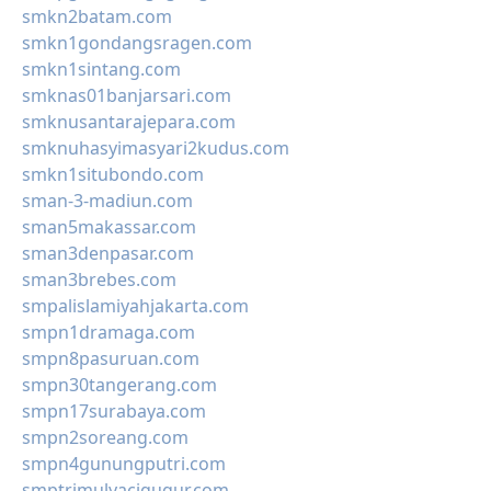
smkn2batam.com
smkn1gondangsragen.com
smkn1sintang.com
smknas01banjarsari.com
smknusantarajepara.com
smknuhasyimasyari2kudus.com
smkn1situbondo.com
sman-3-madiun.com
sman5makassar.com
sman3denpasar.com
sman3brebes.com
smpalislamiyahjakarta.com
smpn1dramaga.com
smpn8pasuruan.com
smpn30tangerang.com
smpn17surabaya.com
smpn2soreang.com
smpn4gunungputri.com
smptrimulyacigugur.com