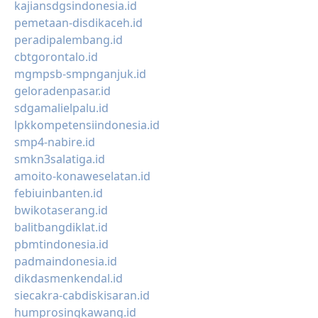
kajiansdgsindonesia.id
pemetaan-disdikaceh.id
peradipalembang.id
cbtgorontalo.id
mgmpsb-smpnganjuk.id
geloradenpasar.id
sdgamalielpalu.id
lpkkompetensiindonesia.id
smp4-nabire.id
smkn3salatiga.id
amoito-konaweselatan.id
febiuinbanten.id
bwikotaserang.id
balitbangdiklat.id
pbmtindonesia.id
padmaindonesia.id
dikdasmenkendal.id
siecakra-cabdiskisaran.id
humprosingkawang.id