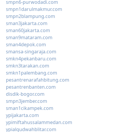
smpn6-purwodadi.com
smpn1darulmakmur.com
smpn2blampung.com
sman3jakarta.com
sman60jakarta.com
sman9mataram.com
sman4depok.com
smansa-singaraja.com
smkn4pekanbaru.com
smkn3tarakan.com
smkn1palembang.com
pesantrenarafahbitung.com
pesantrenbanten.com
disdik-bogor.com
smpn3jember.com
sman1cikampek.com
ypijakarta.com
ypimiftahussalammedan.com
ypialqudwahblitar.com