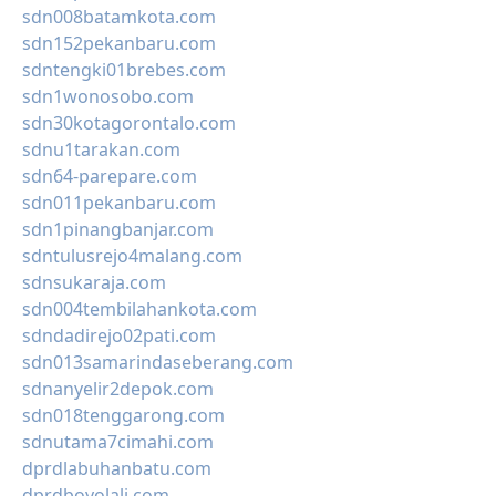
sdn008batamkota.com
sdn152pekanbaru.com
sdntengki01brebes.com
sdn1wonosobo.com
sdn30kotagorontalo.com
sdnu1tarakan.com
sdn64-parepare.com
sdn011pekanbaru.com
sdn1pinangbanjar.com
sdntulusrejo4malang.com
sdnsukaraja.com
sdn004tembilahankota.com
sdndadirejo02pati.com
sdn013samarindaseberang.com
sdnanyelir2depok.com
sdn018tenggarong.com
sdnutama7cimahi.com
dprdlabuhanbatu.com
dprdboyolali.com