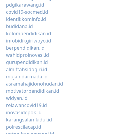
pdgikarawang.id
covid19-socmed.id
identikkominfo.id
budidana.id
kolompendidikan.id
infobidikgiriwoyo.id
berpendidikan.id
wahidproinovasi.id
gurupendidikan.id
almiftahsidogiri.id
mujahidarmada.id
asramahajidonohudan.id
motivatorpendidikan.id
widyan.id
relawancovid19.id
inovasidepok.id
karangsalamkidul.id
polrescilacap.id