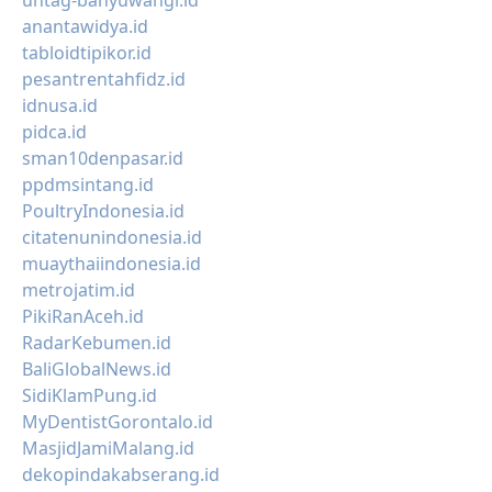
untag-banyuwangi.id
anantawidya.id
tabloidtipikor.id
pesantrentahfidz.id
idnusa.id
pidca.id
sman10denpasar.id
ppdmsintang.id
PoultryIndonesia.id
citatenunindonesia.id
muaythaiindonesia.id
metrojatim.id
PikiRanAceh.id
RadarKebumen.id
BaliGlobalNews.id
SidiKlamPung.id
MyDentistGorontalo.id
MasjidJamiMalang.id
dekopindakabserang.id