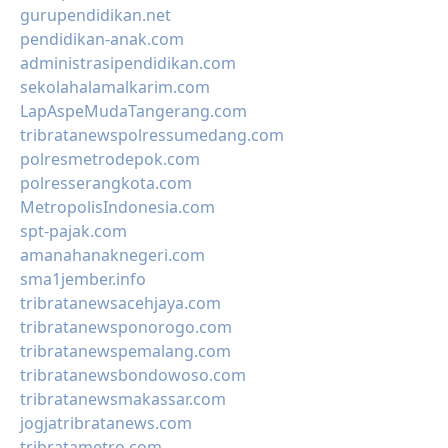
gurupendidikan.net
pendidikan-anak.com
administrasipendidikan.com
sekolahalamalkarim.com
LapAspeMudaTangerang.com
tribratanewspolressumedang.com
polresmetrodepok.com
polresserangkota.com
MetropolisIndonesia.com
spt-pajak.com
amanahanaknegeri.com
sma1jember.info
tribratanewsacehjaya.com
tribratanewsponorogo.com
tribratanewspemalang.com
tribratanewsbondowoso.com
tribratanewsmakassar.com
jogjatribratanews.com
tribratametro.com