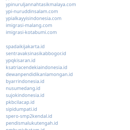
ypinuruljannahtasikmalaya.com
ypi-nuruddinsalam.com
ypialkayyisindonesia.com
imigrasi-malang.com
imigrasi-kotabumi.com
spadaikijakarta.id
sentravaksinasikabbogor.id
ypqkisaran.id
ksatriacendekiaindonesia.id
dewanpendidikanlamongan.id
byarrindonesia.id
nusumedang.id
sujokindonesia.id
pkbcilacap.id
sipidumpati.id
spero-smp2kendal.id
pendismalukutengah.id