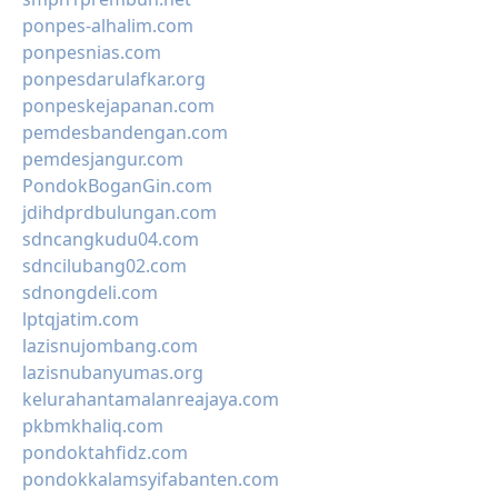
ponpes-alhalim.com
ponpesnias.com
ponpesdarulafkar.org
ponpeskejapanan.com
pemdesbandengan.com
pemdesjangur.com
PondokBoganGin.com
jdihdprdbulungan.com
sdncangkudu04.com
sdncilubang02.com
sdnongdeli.com
lptqjatim.com
lazisnujombang.com
lazisnubanyumas.org
kelurahantamalanreajaya.com
pkbmkhaliq.com
pondoktahfidz.com
pondokkalamsyifabanten.com