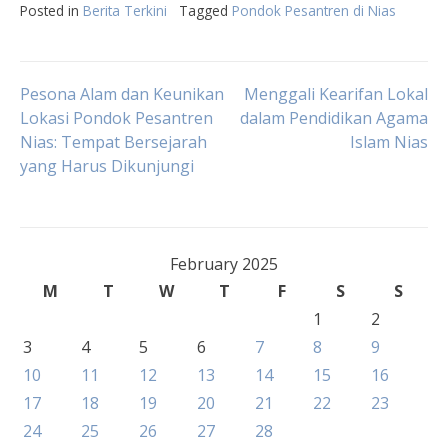
Posted in
Berita Terkini
Tagged
Pondok Pesantren di Nias
Post
Pesona Alam dan Keunikan
Menggali Kearifan Lokal
Lokasi Pondok Pesantren
dalam Pendidikan Agama
Nias: Tempat Bersejarah
Islam Nias
navigation
yang Harus Dikunjungi
February 2025
M
T
W
T
F
S
S
1
2
3
4
5
6
7
8
9
10
11
12
13
14
15
16
17
18
19
20
21
22
23
24
25
26
27
28