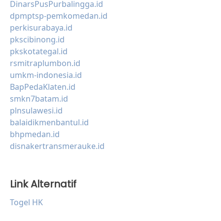
DinarsPusPurbalingga.id
dpmptsp-pemkomedan.id
perkisurabaya.id
pkscibinong.id
pkskotategal.id
rsmitraplumbon.id
umkm-indonesia.id
BapPedaKlaten.id
smkn7batam.id
plnsulawesi.id
balaidikmenbantul.id
bhpmedan.id
disnakertransmerauke.id
Link Alternatif
Togel HK