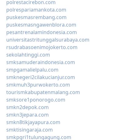
polrestacirebon.com
polrespariamankota.com
puskesmasrembang.com
puskesmasngawenblora.com
pesantrenalamindonesia.com
universitastritunggalsurabaya.com
rsudrabasoenimojokerto.com
sekolahtinggi.com
smksamuderaindonesia.com
smpgamalielpalu.com
smknegeri2cilakucianjur.com
smkmuh3purwokerto.com
tourismkabupatenmalang.com
smksore1ponorogo.com
smkn2depok.com
smkn3jepara.com
smkn8tikjayapura.com
smktisingaraja.com
smkpgri1tulungagung.com