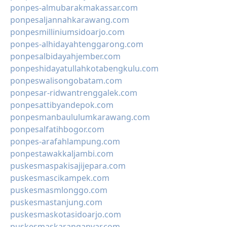
ponpes-almubarakmakassar.com
ponpesaljannahkarawang.com
ponpesmilliniumsidoarjo.com
ponpes-alhidayahtenggarong.com
ponpesalbidayahjember.com
ponpeshidayatullahkotabengkulu.com
ponpeswalisongobatam.com
ponpesar-ridwantrenggalek.com
ponpesattibyandepok.com
ponpesmanbaululumkarawang.com
ponpesalfatihbogor.com
ponpes-arafahlampung.com
ponpestawakkaljambi.com
puskesmaspakisajijepara.com
puskesmascikampek.com
puskesmasmlonggo.com
puskesmastanjung.com
puskesmaskotasidoarjo.com
puskesmaskaranganyar.com