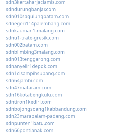
sdn3kertaharjaciamis.com
sdndurungbanjar.com
sdn010sagulungbatam.com
sdnegeri114palembang.com
sdnkauman1-malang.com
sdnu1-trate-gresik.com
sdn002batam.com
sdnblimbing3malang.com
sdn013tenggarong.com
sdnanyelir1depok.com
sdn1cisampihsubang.com
sdn64jambi.com
sdn47mataram.com
sdn16kotabengkulu.com
sdntiron1kediri.com
sdnbojongsoang1kabbandung.com
sdn23marapalam-padang.com
sdnpunten1batu.com
sdn66pontianak.com