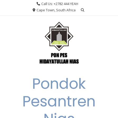
Skip
Call Us: +2782 444 YEAH
to
Cape Town, South Africa
content
Pondok
Pesantren