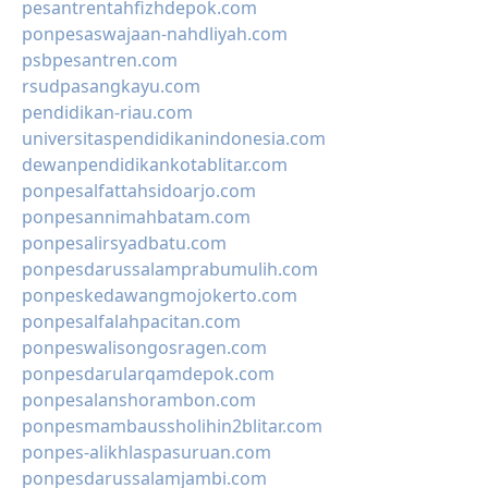
pesantrentahfizhdepok.com
ponpesaswajaan-nahdliyah.com
psbpesantren.com
rsudpasangkayu.com
pendidikan-riau.com
universitaspendidikanindonesia.com
dewanpendidikankotablitar.com
ponpesalfattahsidoarjo.com
ponpesannimahbatam.com
ponpesalirsyadbatu.com
ponpesdarussalamprabumulih.com
ponpeskedawangmojokerto.com
ponpesalfalahpacitan.com
ponpeswalisongosragen.com
ponpesdarularqamdepok.com
ponpesalanshorambon.com
ponpesmambaussholihin2blitar.com
ponpes-alikhlaspasuruan.com
ponpesdarussalamjambi.com