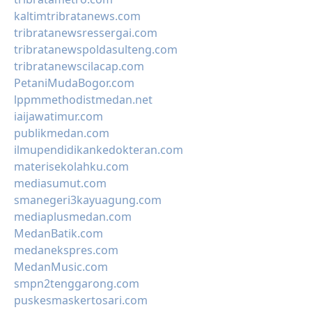
kaltimtribratanews.com
tribratanewsressergai.com
tribratanewspoldasulteng.com
tribratanewscilacap.com
PetaniMudaBogor.com
lppmmethodistmedan.net
iaijawatimur.com
publikmedan.com
ilmupendidikankedokteran.com
materisekolahku.com
mediasumut.com
smanegeri3kayuagung.com
mediaplusmedan.com
MedanBatik.com
medanekspres.com
MedanMusic.com
smpn2tenggarong.com
puskesmaskertosari.com