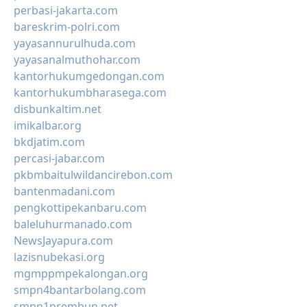
perbasi-jakarta.com
bareskrim-polri.com
yayasannurulhuda.com
yayasanalmuthohar.com
kantorhukumgedongan.com
kantorhukumbharasega.com
disbunkaltim.net
imikalbar.org
bkdjatim.com
percasi-jabar.com
pkbmbaitulwildancirebon.com
bantenmadani.com
pengkottipekanbaru.com
baleluhurmanado.com
NewsJayapura.com
lazisnubekasi.org
mgmppmpekalongan.org
smpn4bantarbolang.com
smpn1prembun.net