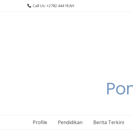
Skip
Call Us: +2782 444 YEAH
to
content
Pon
Profile
Pendidikan
Berita Terkini