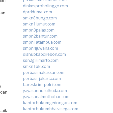
iau
dinkesprobolinggo.com
dprddumai.com
aan
smkn8bungo.com
smkn1lumut.com
smpn3palas.com
smpn2bantur.com
smpn1atambua.com
smpn4juwana.com
dishubkabcirebon.com
sdn2girimarto.com
smkn1bkl.com
perbasimakassar.com
perbasi-jakarta.com
bareskrim-polri.com
n
yayasannurulhuda.com
 dan
yayasanalmuthohar.com
kantorhukumgedongan.com
kantorhukumbharasega.com
baik