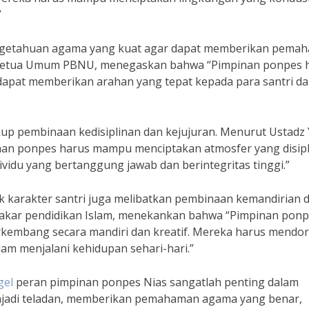
”
engetahuan agama yang kuat agar dapat memberikan pema
adj, Ketua Umum PBNU, menegaskan bahwa “Pimpinan ponpes 
apat memberikan arahan yang tepat kepada para santri d
kup pembinaan kedisiplinan dan kejujuran. Menurut Ustadz
an ponpes harus mampu menciptakan atmosfer yang disipl
ividu yang bertanggung jawab dan berintegritas tinggi.”
karakter santri juga melibatkan pembinaan kemandirian 
g pakar pendidikan Islam, menekankan bahwa “Pimpinan pon
rkembang secara mandiri dan kreatif. Mereka harus mendo
alam menjalani kehidupan sehari-hari.”
gel
peran pimpinan ponpes Nias sangatlah penting dalam
njadi teladan, memberikan pemahaman agama yang benar,