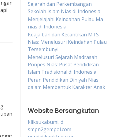
Dengan
Sejarah dan Perkembangan
api
Sekolah Islam Nias di Indonesia
Menjelajahi Keindahan Pulau Ma
nias di Indonesia
Keajaiban dan Kecantikan MTS
Nias: Menelusuri Keindahan Pulau
Tersembunyi
Menelusuri Sejarah Madrasah
Ponpes Nias: Pusat Pendidikan
Islam Tradisional di Indonesia
Peran Pendidikan Diniyah Nias
dalam Membentuk Karakter Anak
ng
Website Bersangkutan
idupan
kliksukabumi.id
smpn2gempol.com
sangat
pendidikankhas.com