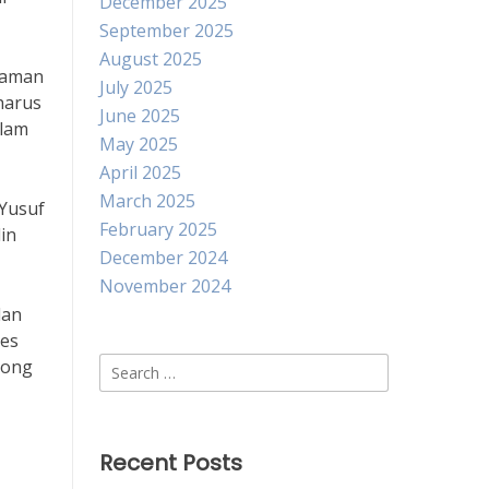
December 2025
September 2025
August 2025
haman
July 2025
harus
June 2025
alam
May 2025
April 2025
March 2025
 Yusuf
February 2025
in
December 2024
November 2024
dan
pes
Search
rong
for:
Recent Posts