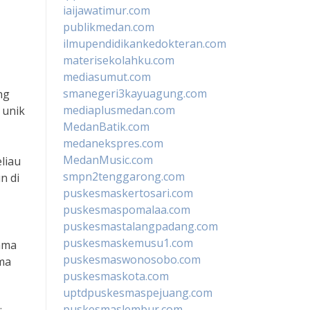
iaijawatimur.com
publikmedan.com
ilmupendidikankedokteran.com
materisekolahku.com
mediasumut.com
smanegeri3kayuagung.com
ng
mediaplusmedan.com
 unik
MedanBatik.com
medanekspres.com
MedanMusic.com
liau
smpn2tenggarong.com
n di
puskesmaskertosari.com
puskesmaspomalaa.com
puskesmastalangpadang.com
puskesmaskemusu1.com
ama
puskesmaswonosobo.com
ama
puskesmaskota.com
uptdpuskesmaspejuang.com
puskesmaslembur.com