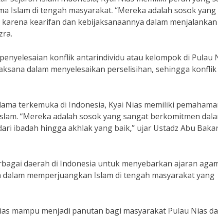
ma Islam di tengah masyarakat. “Mereka adalah sosok yang
t karena kearifan dan kebijaksanaannya dalam menjalankan
zra.
enyelesaian konflik antarindividu atau kelompok di Pulau N
jaksana dalam menyelesaikan perselisihan, sehingga konflik
lama terkemuka di Indonesia, Kyai Nias memiliki pemahama
slam. “Mereka adalah sosok yang sangat berkomitmen dal
dari ibadah hingga akhlak yang baik,” ujar Ustadz Abu Baka
rbagai daerah di Indonesia untuk menyebarkan ajaran aga
ih dalam memperjuangkan Islam di tengah masyarakat yang
Nias mampu menjadi panutan bagi masyarakat Pulau Nias d