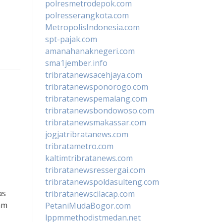
polresmetrodepok.com
polresserangkota.com
MetropolisIndonesia.com
spt-pajak.com
amanahanaknegeri.com
sma1jember.info
tribratanewsacehjaya.com
tribratanewsponorogo.com
tribratanewspemalang.com
tribratanewsbondowoso.com
tribratanewsmakassar.com
jogjatribratanews.com
tribratametro.com
kaltimtribratanews.com
tribratanewsressergai.com
tribratanewspoldasulteng.com
as
tribratanewscilacap.com
am
PetaniMudaBogor.com
lppmmethodistmedan.net