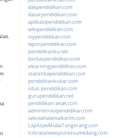
dakpendidikan.com
dasarpendidikan.com
aplikasipendidikan.com
wikipendidikan.com
ias.
mypendidikan.com
laporpendidikan.com
pendidikanku.net
berkaspendidikan.com
n
elearningpendidikan.com
am
statistikapendidikan.com
r
pendidikankukar.com
situs-pendidikan.com
gurupendidikan.net
pendidikan-anak.com
ma
administrasipendidikan.com
sekolahalamalkarim.com
LapAspeMudaTangerang.com
tribratanewspolressumedang.com
an