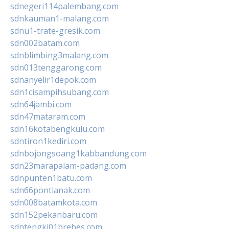
sdnegeri114palembang.com
sdnkauman1-malang.com
sdnu1-trate-gresik.com
sdn002batam.com
sdnblimbing3malang.com
sdn013tenggarong.com
sdnanyelir1depok.com
sdn1cisampihsubang.com
sdn64jambi.com
sdn47mataram.com
sdn16kotabengkulu.com
sdntiron1kediri.com
sdnbojongsoang1kabbandung.com
sdn23marapalam-padang.com
sdnpunten1batu.com
sdn66pontianak.com
sdn008batamkota.com
sdn152pekanbaru.com
sdntengki01brebes.com