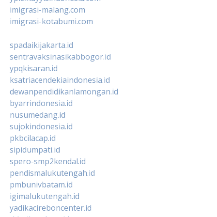
imigrasi-malang.com
imigrasi-kotabumi.com
spadaikijakarta.id
sentravaksinasikabbogor.id
ypqkisaran.id
ksatriacendekiaindonesia.id
dewanpendidikanlamongan.id
byarrindonesia.id
nusumedang.id
sujokindonesia.id
pkbcilacap.id
sipidumpati.id
spero-smp2kendal.id
pendismalukutengah.id
pmbunivbatam.id
igimalukutengah.id
yadikacireboncenter.id