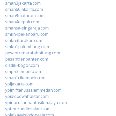
sman3jakarta.com
sman60jakarta.com
sman9mataram.com
sman4depok.com
smansa-singaraja.com
smkn4pekanbaru.com
smkn3tarakan.com
smkn1palembang.com
pesantrenarafahbitung.com
pesantrenbanten.com
disdik-bogor.com
smpn3jember.com
sman1cikampek.com
ypijakarta.com
ypimiftahussalammedan.com
ypialqudwahblitar.com
ypinuruljannahtasikmalaya.com
ypi-nuruddinsalam.com
ypialkayyisindonesia.com