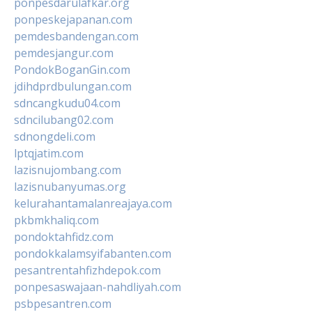
ponpesdarulafkar.org
ponpeskejapanan.com
pemdesbandengan.com
pemdesjangur.com
PondokBoganGin.com
jdihdprdbulungan.com
sdncangkudu04.com
sdncilubang02.com
sdnongdeli.com
lptqjatim.com
lazisnujombang.com
lazisnubanyumas.org
kelurahantamalanreajaya.com
pkbmkhaliq.com
pondoktahfidz.com
pondokkalamsyifabanten.com
pesantrentahfizhdepok.com
ponpesaswajaan-nahdliyah.com
psbpesantren.com