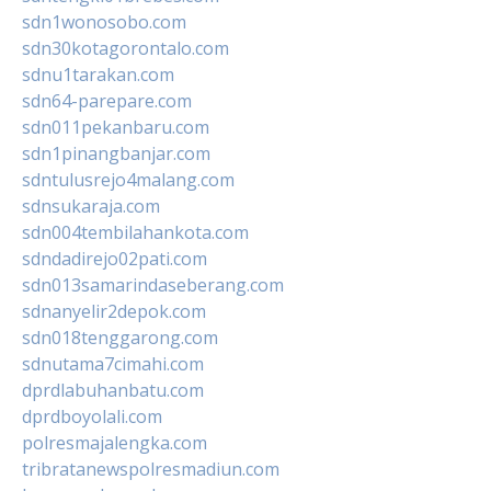
sdn1wonosobo.com
sdn30kotagorontalo.com
sdnu1tarakan.com
sdn64-parepare.com
sdn011pekanbaru.com
sdn1pinangbanjar.com
sdntulusrejo4malang.com
sdnsukaraja.com
sdn004tembilahankota.com
sdndadirejo02pati.com
sdn013samarindaseberang.com
sdnanyelir2depok.com
sdn018tenggarong.com
sdnutama7cimahi.com
dprdlabuhanbatu.com
dprdboyolali.com
polresmajalengka.com
tribratanewspolresmadiun.com