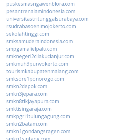
puskesmasngawenblora.com
pesantrenalamindonesia.com
universitastritunggalsurabaya.com
rsudrabasoenimojokerto.com
sekolahtinggi.com
smksamuderaindonesia.com
smpgamalielpalu.com
smknegeri2cilakucianjur.com
smkmuh3purwokerto.com
tourismkabupatenmalang.com
smksore1ponorogo.com
smkn2depok.com
smkn3jepara.com
smkn8tikjayapura.com
smktisingaraja.com
smkpgri1tulungagung.com
smkn2batam.com
smkn1gondangsragen.com
smkn1sintang.com