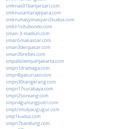
smknas01banjarsari.com
smknusantarajepara.com
smknuhasyimasyari2kudus.com
smkn1situbondo.com
sman-3-madiun.com
sman5makassar.com
sman3denpasar.com
sman3brebes.com
smpalislamiyahjakarta.com
smpn1dramaga.com
smpn8pasuruan.com
smpn30tangerang.com
smpn17surabaya.com
smpn2soreang.com
smpn4gunungputri.com
smptrimulyacigugur.com
smp1kudus.com
smpn7bandung.com