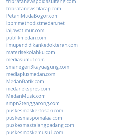
tribratanewspoldasulteng.com
tribratanewscilacap.com
PetaniMudaBogor.com
lppmmethodistmedan.net
iaijawatimur.com
publikmedan.com
ilmupendidikankedokteran.com
materisekolahku.com
mediasumut.com
smanegeri3kayuagung.com
mediaplusmedan.com
MedanBatik.com
medanekspres.com
MedanMusic.com
smpn2tenggarong.com
puskesmaskertosari.com
puskesmaspomalaa.com
puskesmastalangpadang.com
puskesmaskemusu1.com