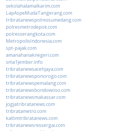
sekolahalamalkarim.com
LapAspeMudaTangerang.com
tribratanewspolressumedang.com
polresmetrodepok.com
polresserangkota.com
MetropolisIndonesia.com
spt-pajak.com
amanahanaknegeri.com
sma1jember.info
tribratanewsacehjaya.com
tribratanewsponorogo.com
tribratanewspemalang.com
tribratanewsbondowoso.com
tribratanewsmakassar.com
jogjatribratanews.com
tribratametro.com
kaltimtribratanews.com
tribratanewsressergai.com