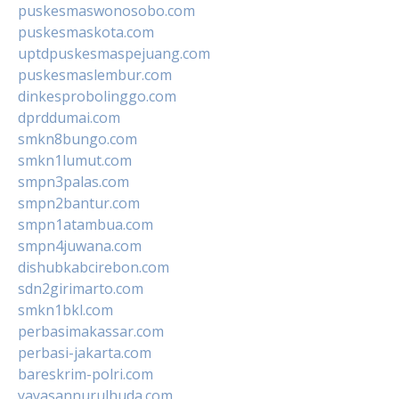
puskesmaswonosobo.com
puskesmaskota.com
uptdpuskesmaspejuang.com
puskesmaslembur.com
dinkesprobolinggo.com
dprddumai.com
smkn8bungo.com
smkn1lumut.com
smpn3palas.com
smpn2bantur.com
smpn1atambua.com
smpn4juwana.com
dishubkabcirebon.com
sdn2girimarto.com
smkn1bkl.com
perbasimakassar.com
perbasi-jakarta.com
bareskrim-polri.com
yayasannurulhuda.com