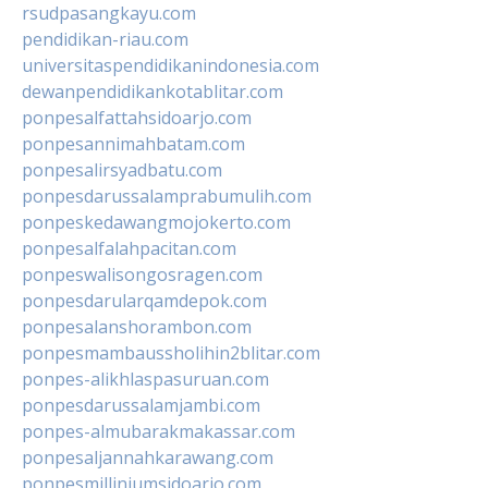
rsudpasangkayu.com
pendidikan-riau.com
universitaspendidikanindonesia.com
dewanpendidikankotablitar.com
ponpesalfattahsidoarjo.com
ponpesannimahbatam.com
ponpesalirsyadbatu.com
ponpesdarussalamprabumulih.com
ponpeskedawangmojokerto.com
ponpesalfalahpacitan.com
ponpeswalisongosragen.com
ponpesdarularqamdepok.com
ponpesalanshorambon.com
ponpesmambaussholihin2blitar.com
ponpes-alikhlaspasuruan.com
ponpesdarussalamjambi.com
ponpes-almubarakmakassar.com
ponpesaljannahkarawang.com
ponpesmilliniumsidoarjo.com