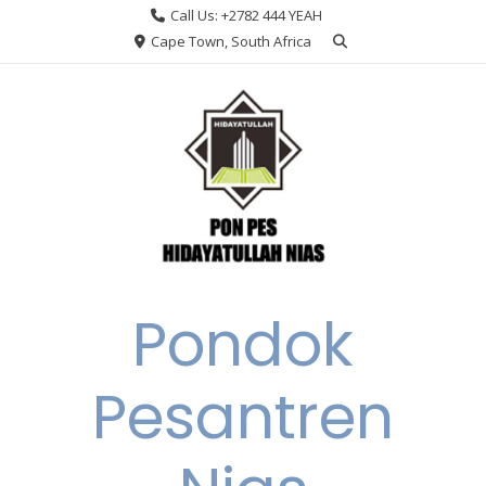
Skip
Call Us: +2782 444 YEAH
to
Cape Town, South Africa
content
Pondok
Pesantren