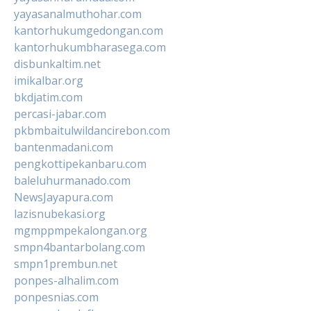
yayasanalmuthohar.com
kantorhukumgedongan.com
kantorhukumbharasega.com
disbunkaltim.net
imikalbar.org
bkdjatim.com
percasi-jabar.com
pkbmbaitulwildancirebon.com
bantenmadani.com
pengkottipekanbaru.com
baleluhurmanado.com
NewsJayapura.com
lazisnubekasi.org
mgmppmpekalongan.org
smpn4bantarbolang.com
smpn1prembun.net
ponpes-alhalim.com
ponpesnias.com