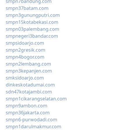
smpn7bandung.com
smpn37batam.com
smpn3gunungputri.com
smpn15kotabekasi.com
smpn03palembang.com
smpnegeri3bandar.com
smpsidoarjo.com
smpn2gresik.com
smpn4bogor.com
smpn2lembang.com
smpn3kepanjen.com
smksidoarjo.com
dinkeskotadumai.com
sdn47kotajambi.com
smpn1cikarangselatan.com
smpn9ambon.com
smpn36jakarta.com
smpn6-purwodadi.com
smpn1darulmakmur.com