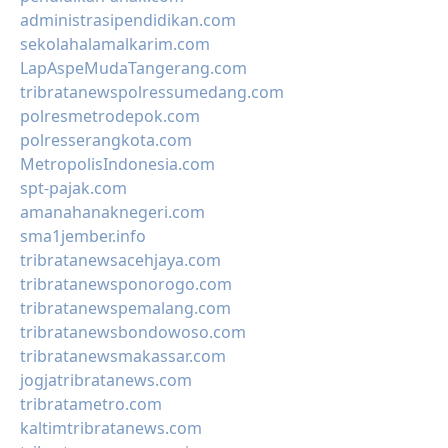
administrasipendidikan.com
sekolahalamalkarim.com
LapAspeMudaTangerang.com
tribratanewspolressumedang.com
polresmetrodepok.com
polresserangkota.com
MetropolisIndonesia.com
spt-pajak.com
amanahanaknegeri.com
sma1jember.info
tribratanewsacehjaya.com
tribratanewsponorogo.com
tribratanewspemalang.com
tribratanewsbondowoso.com
tribratanewsmakassar.com
jogjatribratanews.com
tribratametro.com
kaltimtribratanews.com