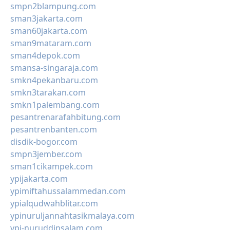
smpn2blampung.com
sman3jakarta.com
sman60jakarta.com
sman9mataram.com
sman4depok.com
smansa-singaraja.com
smkn4pekanbaru.com
smkn3tarakan.com
smkn1palembang.com
pesantrenarafahbitung.com
pesantrenbanten.com
disdik-bogor.com
smpn3jember.com
sman1cikampek.com
ypijakarta.com
ypimiftahussalammedan.com
ypialqudwahblitar.com
ypinuruljannahtasikmalaya.com
ypi-nuruddinsalam.com