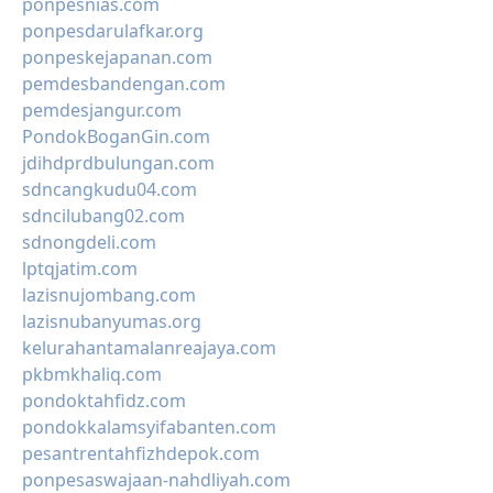
ponpesnias.com
ponpesdarulafkar.org
ponpeskejapanan.com
pemdesbandengan.com
pemdesjangur.com
PondokBoganGin.com
jdihdprdbulungan.com
sdncangkudu04.com
sdncilubang02.com
sdnongdeli.com
lptqjatim.com
lazisnujombang.com
lazisnubanyumas.org
kelurahantamalanreajaya.com
pkbmkhaliq.com
pondoktahfidz.com
pondokkalamsyifabanten.com
pesantrentahfizhdepok.com
ponpesaswajaan-nahdliyah.com