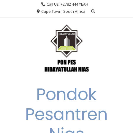
Skip
Call Us: +2782 444 YEAH
to
Cape Town, South Africa
content
Pondok
Pesantren