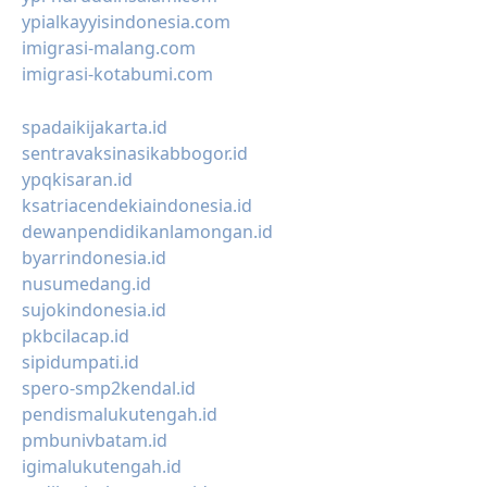
ypialkayyisindonesia.com
imigrasi-malang.com
imigrasi-kotabumi.com
spadaikijakarta.id
sentravaksinasikabbogor.id
ypqkisaran.id
ksatriacendekiaindonesia.id
dewanpendidikanlamongan.id
byarrindonesia.id
nusumedang.id
sujokindonesia.id
pkbcilacap.id
sipidumpati.id
spero-smp2kendal.id
pendismalukutengah.id
pmbunivbatam.id
igimalukutengah.id