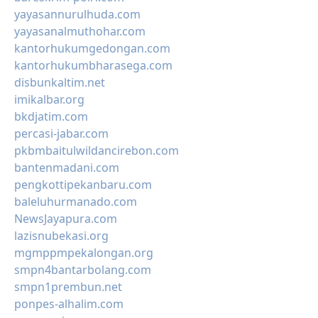
yayasannurulhuda.com
yayasanalmuthohar.com
kantorhukumgedongan.com
kantorhukumbharasega.com
disbunkaltim.net
imikalbar.org
bkdjatim.com
percasi-jabar.com
pkbmbaitulwildancirebon.com
bantenmadani.com
pengkottipekanbaru.com
baleluhurmanado.com
NewsJayapura.com
lazisnubekasi.org
mgmppmpekalongan.org
smpn4bantarbolang.com
smpn1prembun.net
ponpes-alhalim.com