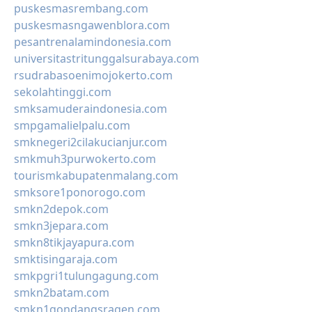
puskesmasrembang.com
puskesmasngawenblora.com
pesantrenalamindonesia.com
universitastritunggalsurabaya.com
rsudrabasoenimojokerto.com
sekolahtinggi.com
smksamuderaindonesia.com
smpgamalielpalu.com
smknegeri2cilakucianjur.com
smkmuh3purwokerto.com
tourismkabupatenmalang.com
smksore1ponorogo.com
smkn2depok.com
smkn3jepara.com
smkn8tikjayapura.com
smktisingaraja.com
smkpgri1tulungagung.com
smkn2batam.com
smkn1gondangsragen.com