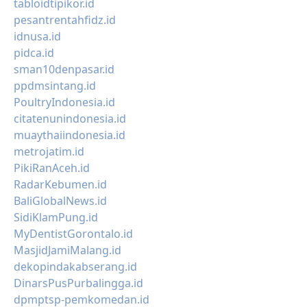
tabloidtipikor.id
pesantrentahfidz.id
idnusa.id
pidca.id
sman10denpasar.id
ppdmsintang.id
PoultryIndonesia.id
citatenunindonesia.id
muaythaiindonesia.id
metrojatim.id
PikiRanAceh.id
RadarKebumen.id
BaliGlobalNews.id
SidiKlamPung.id
MyDentistGorontalo.id
MasjidJamiMalang.id
dekopindakabserang.id
DinarsPusPurbalingga.id
dpmptsp-pemkomedan.id