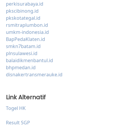
perkisurabaya.id
pkscibinong.id
pkskotategal.id
rsmitraplumbon.id
umkm-indonesia.id
BapPedaKlaten.id
smkn7batam.id
plnsulawesi.id
balaidikmenbantul.id
bhpmedan.id
disnakertransmerauke.id
Link Alternatif
Togel HK
Result SGP