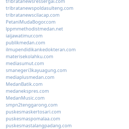
tribratanewsressergai.com
tribratanewspoldasulteng.com
tribratanewscilacap.com
PetaniMudaBogor.com
lppmmethodistmedan.net
iaijawatimur.com
publikmedan.com
ilmupendidikankedokteran.com
materisekolahku.com
mediasumut.com
smanegeri3kayuagung.com
mediaplusmedan.com
MedanBatik.com
medanekspres.com
MedanMusic.com
smpn2tenggarong.com
puskesmaskertosari.com
puskesmaspomalaa.com
puskesmastalangpadang.com