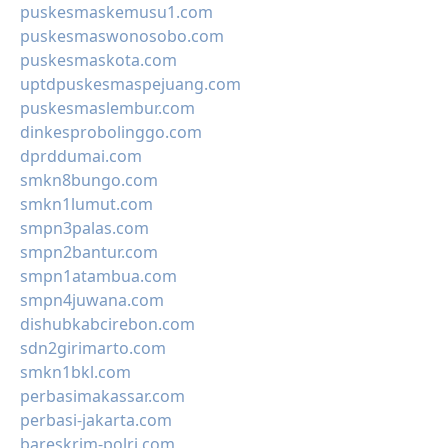
puskesmaskemusu1.com
puskesmaswonosobo.com
puskesmaskota.com
uptdpuskesmaspejuang.com
puskesmaslembur.com
dinkesprobolinggo.com
dprddumai.com
smkn8bungo.com
smkn1lumut.com
smpn3palas.com
smpn2bantur.com
smpn1atambua.com
smpn4juwana.com
dishubkabcirebon.com
sdn2girimarto.com
smkn1bkl.com
perbasimakassar.com
perbasi-jakarta.com
bareskrim-polri.com