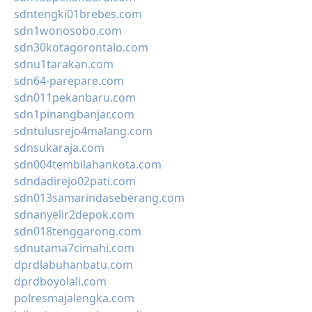
sdntengki01brebes.com
sdn1wonosobo.com
sdn30kotagorontalo.com
sdnu1tarakan.com
sdn64-parepare.com
sdn011pekanbaru.com
sdn1pinangbanjar.com
sdntulusrejo4malang.com
sdnsukaraja.com
sdn004tembilahankota.com
sdndadirejo02pati.com
sdn013samarindaseberang.com
sdnanyelir2depok.com
sdn018tenggarong.com
sdnutama7cimahi.com
dprdlabuhanbatu.com
dprdboyolali.com
polresmajalengka.com