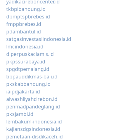
yadikacireboncenter.id
tkbpibandung.id
dpmptspbrebes.id
fmppbrebes.id
pdambantul.id
satgasinvestasiindonesia.id
lmcindonesia.id
diperpuskaciamis.id
pkpssurabaya.id
spgdtpemalang.id
bppauddikmas-bali.id
pkskabbandung.id
iaipdjakarta.id
alwashliyahcirebon.id
penmadpandeglang.id
pksjambi.id
lembakum-indonesia.id
kajiansdgsindonesia.id
pemetaan-disdikaceh.id