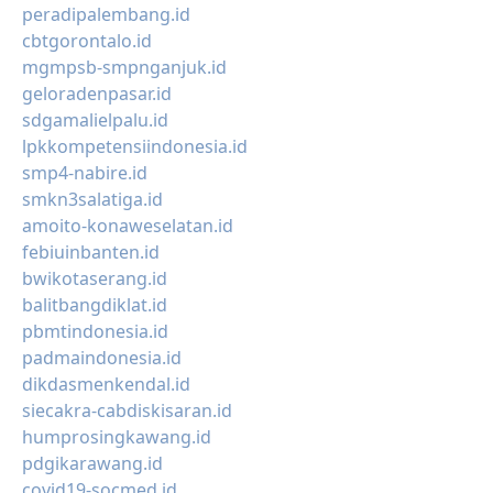
peradipalembang.id
cbtgorontalo.id
mgmpsb-smpnganjuk.id
geloradenpasar.id
sdgamalielpalu.id
lpkkompetensiindonesia.id
smp4-nabire.id
smkn3salatiga.id
amoito-konaweselatan.id
febiuinbanten.id
bwikotaserang.id
balitbangdiklat.id
pbmtindonesia.id
padmaindonesia.id
dikdasmenkendal.id
siecakra-cabdiskisaran.id
humprosingkawang.id
pdgikarawang.id
covid19-socmed.id