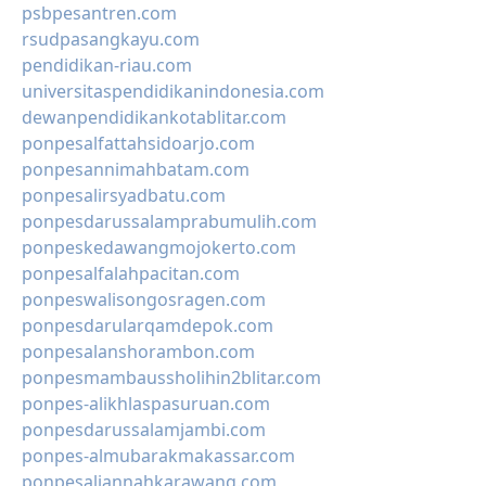
psbpesantren.com
rsudpasangkayu.com
pendidikan-riau.com
universitaspendidikanindonesia.com
dewanpendidikankotablitar.com
ponpesalfattahsidoarjo.com
ponpesannimahbatam.com
ponpesalirsyadbatu.com
ponpesdarussalamprabumulih.com
ponpeskedawangmojokerto.com
ponpesalfalahpacitan.com
ponpeswalisongosragen.com
ponpesdarularqamdepok.com
ponpesalanshorambon.com
ponpesmambaussholihin2blitar.com
ponpes-alikhlaspasuruan.com
ponpesdarussalamjambi.com
ponpes-almubarakmakassar.com
ponpesaljannahkarawang.com