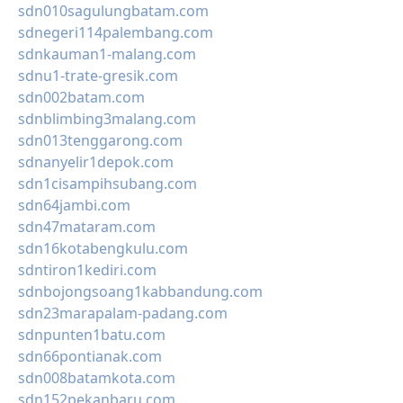
sdn010sagulungbatam.com
sdnegeri114palembang.com
sdnkauman1-malang.com
sdnu1-trate-gresik.com
sdn002batam.com
sdnblimbing3malang.com
sdn013tenggarong.com
sdnanyelir1depok.com
sdn1cisampihsubang.com
sdn64jambi.com
sdn47mataram.com
sdn16kotabengkulu.com
sdntiron1kediri.com
sdnbojongsoang1kabbandung.com
sdn23marapalam-padang.com
sdnpunten1batu.com
sdn66pontianak.com
sdn008batamkota.com
sdn152pekanbaru.com