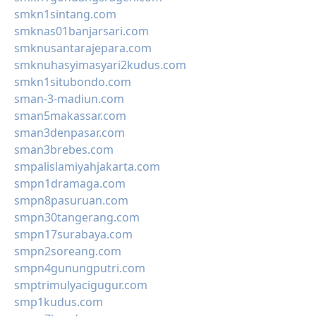
smkn1sintang.com
smknas01banjarsari.com
smknusantarajepara.com
smknuhasyimasyari2kudus.com
smkn1situbondo.com
sman-3-madiun.com
sman5makassar.com
sman3denpasar.com
sman3brebes.com
smpalislamiyahjakarta.com
smpn1dramaga.com
smpn8pasuruan.com
smpn30tangerang.com
smpn17surabaya.com
smpn2soreang.com
smpn4gunungputri.com
smptrimulyacigugur.com
smp1kudus.com