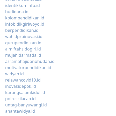
identikkominfo.id
budidana.id
kolompendidikan.id
infobidikgiriwoyo.id
berpendidikan.id
wahidproinovasi.id
gurupendidikan.id
almiftahsidogiri.id
mujahidarmada.id
asramahajidonohudan.id
motivatorpendidikan.id
widyan.id
relawancovid19.id
inovasidepok.id
karangsalamkidul.id
polrescilacap.id
untag-banyuwangi.id
anantawidya.id