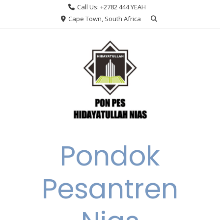
Skip
Call Us: +2782 444 YEAH
to
Cape Town, South Africa
content
Pondok
Pesantren