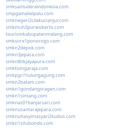
smksamuderaindonesia.com
smpgamalielpalu.com
smknegeri2cilakucianjur.com
smkmuh3purwokerto.com
tourismkabupatenmalang.com
smksore1ponorogo.com
smkn2depok.com
smkn3jepara.com
smkn8tikjayapura.com
smktisingaraja.com
smkpgri1tulungagung.com
smkn2batam.com
smkn1gondangsragen.com
smkn1sintang.com
smknas01banjarsari.com
smknusantarajepara.com
smknuhasyimasyari2kudus.com
smkn1situbondo.com