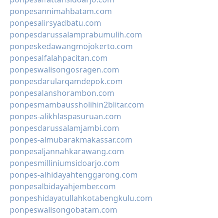
ponpesannimahbatam.com
ponpesalirsyadbatu.com
ponpesdarussalamprabumulih.com
ponpeskedawangmojokerto.com
ponpesalfalahpacitan.com
ponpeswalisongosragen.com
ponpesdarularqamdepok.com
ponpesalanshorambon.com
ponpesmambaussholihin2blitar.com
ponpes-alikhlaspasuruan.com
ponpesdarussalamjambi.com
ponpes-almubarakmakassar.com
ponpesaljannahkarawang.com
ponpesmilliniumsidoarjo.com
ponpes-alhidayahtenggarong.com
ponpesalbidayahjember.com
ponpeshidayatullahkotabengkulu.com
ponpeswalisongobatam.com