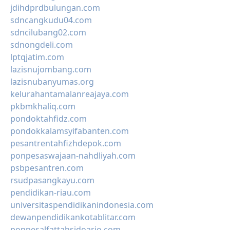
jdihdprdbulungan.com
sdncangkudu04.com
sdncilubang02.com
sdnongdeli.com
lptqjatim.com
lazisnujombang.com
lazisnubanyumas.org
kelurahantamalanreajaya.com
pkbmkhaliq.com
pondoktahfidz.com
pondokkalamsyifabanten.com
pesantrentahfizhdepok.com
ponpesaswajaan-nahdliyah.com
psbpesantren.com
rsudpasangkayu.com
pendidikan-riau.com
universitaspendidikanindonesia.com
dewanpendidikankotablitar.com
ponpesalfattahsidoarjo.com