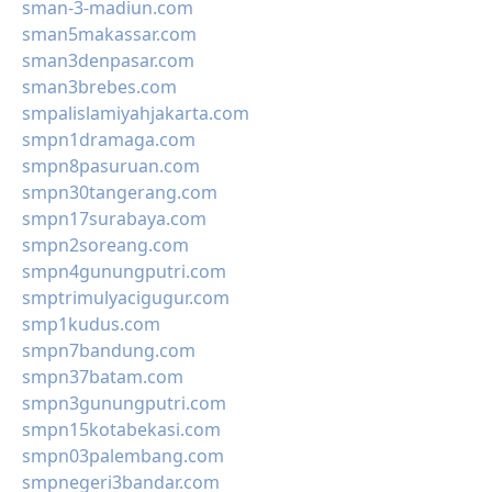
sman-3-madiun.com
sman5makassar.com
sman3denpasar.com
sman3brebes.com
smpalislamiyahjakarta.com
smpn1dramaga.com
smpn8pasuruan.com
smpn30tangerang.com
smpn17surabaya.com
smpn2soreang.com
smpn4gunungputri.com
smptrimulyacigugur.com
smp1kudus.com
smpn7bandung.com
smpn37batam.com
smpn3gunungputri.com
smpn15kotabekasi.com
smpn03palembang.com
smpnegeri3bandar.com