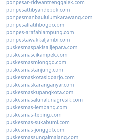
ponpesar-ridwantrenggalek.com
ponpesattibyandepok.com
ponpesmanbaululumkarawang.com
ponpesalfatihbogor.com
ponpes-arafahlampung.com
ponpestawakkaljambi.com
puskesmaspakisajijepara.com
puskesmascikampek.com
puskesmasmlonggo.com
puskesmastanjung.com
puskesmaskotasidoarjo.com
puskesmaskaranganyar.com
puskesmaskupangkota.com
puskesmasalunalunagresik.com
puskesmas-lembang.com
puskesmas-tebing.com
puskesmas-sukabumi.com
puskesmas-jonggol.com
puskesmassungaimalang.com