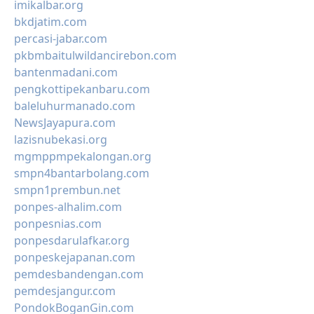
imikalbar.org
bkdjatim.com
percasi-jabar.com
pkbmbaitulwildancirebon.com
bantenmadani.com
pengkottipekanbaru.com
baleluhurmanado.com
NewsJayapura.com
lazisnubekasi.org
mgmppmpekalongan.org
smpn4bantarbolang.com
smpn1prembun.net
ponpes-alhalim.com
ponpesnias.com
ponpesdarulafkar.org
ponpeskejapanan.com
pemdesbandengan.com
pemdesjangur.com
PondokBoganGin.com