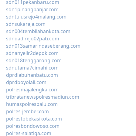
sdn011pekanbaru.com
sdn1pinangbanjar.com
sdntulusrejo4malang.com
sdnsukaraja.com
sdn004tembilahankota.com
sdndadirejo02pati.com
sdn013samarindaseberang.com
sdnanyelir2depok.com
sdn018tenggarong.com
sdnutama7cimahi.com
dprdlabuhanbatu.com
dprdboyolali.com
polresmajalengka.com
tribratanewspolresmadiun.com
humaspolrespalu.com
polres-jember.com
polrestobekasikota.com
polresbondowoso.com
polres-salatiga.com