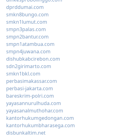
dprddumai.com
smkn8bungo.com
smkn1lumut.com
smpn3palas.com
smpn2bantur.com
smpn1atambua.com
smpn4juwana.com
dishubkabcirebon.com
sdn2girimarto.com
smkn1bkl.com
perbasimakassar.com
perbasi-jakarta.com
bareskrim-polri.com
yayasannurulhuda.com
yayasanalmuthohar.com
kantorhukumgedongan.com
kantorhukumbharasega.com
disbunkaltim.net