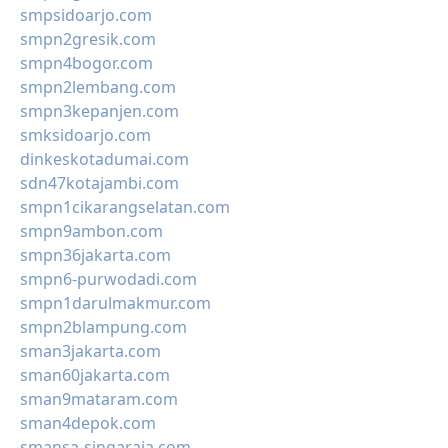
smpsidoarjo.com
smpn2gresik.com
smpn4bogor.com
smpn2lembang.com
smpn3kepanjen.com
smksidoarjo.com
dinkeskotadumai.com
sdn47kotajambi.com
smpn1cikarangselatan.com
smpn9ambon.com
smpn36jakarta.com
smpn6-purwodadi.com
smpn1darulmakmur.com
smpn2blampung.com
sman3jakarta.com
sman60jakarta.com
sman9mataram.com
sman4depok.com
smansa-singaraja.com