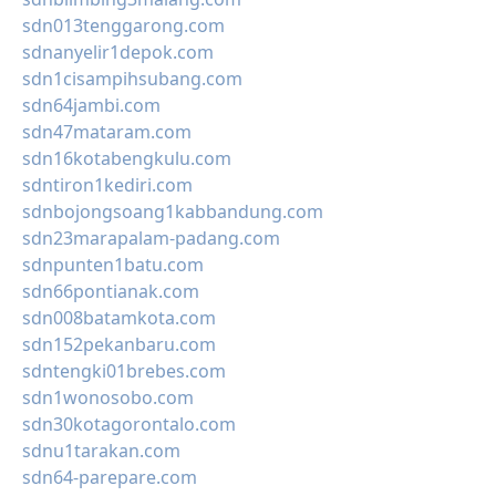
sdn013tenggarong.com
sdnanyelir1depok.com
sdn1cisampihsubang.com
sdn64jambi.com
sdn47mataram.com
sdn16kotabengkulu.com
sdntiron1kediri.com
sdnbojongsoang1kabbandung.com
sdn23marapalam-padang.com
sdnpunten1batu.com
sdn66pontianak.com
sdn008batamkota.com
sdn152pekanbaru.com
sdntengki01brebes.com
sdn1wonosobo.com
sdn30kotagorontalo.com
sdnu1tarakan.com
sdn64-parepare.com