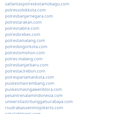
satlantaspolreskotamobagu.com
polressolokkota.com
polresbanjarnegara.com
polrestarakan.com
polresnabire.com
polresbrebes.com
polrestamalang.com
polresbogorkota.com
polrestomohon.com
polres-malang.com
polresbanjarbaru.com
polrestacirebon.com
polrespariamankota.com
puskesmasrembang.com
puskesmasngawenblora.com
pesantrenalamindonesia.com
universitastritunggalsurabaya.com
rsudrabasoenimojokerto.com
sekolahtinggi.com