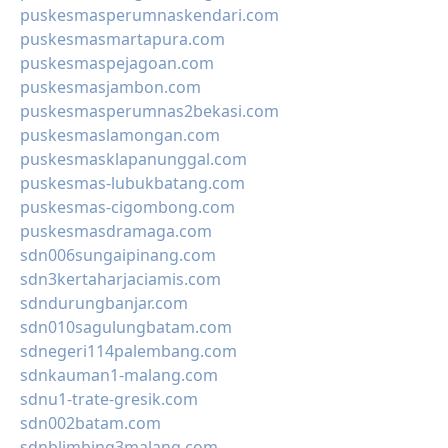
puskesmasperumnaskendari.com
puskesmasmartapura.com
puskesmaspejagoan.com
puskesmasjambon.com
puskesmasperumnas2bekasi.com
puskesmaslamongan.com
puskesmasklapanunggal.com
puskesmas-lubukbatang.com
puskesmas-cigombong.com
puskesmasdramaga.com
sdn006sungaipinang.com
sdn3kertaharjaciamis.com
sdndurungbanjar.com
sdn010sagulungbatam.com
sdnegeri114palembang.com
sdnkauman1-malang.com
sdnu1-trate-gresik.com
sdn002batam.com
sdnblimbing3malang.com