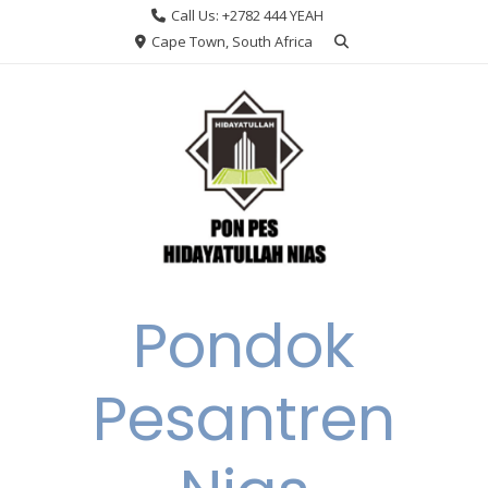
Skip
Call Us: +2782 444 YEAH
to
Cape Town, South Africa
content
Pondok
Pesantren