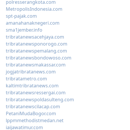
polresserangkota.com
MetropolisIndonesia.com
spt-pajak.com
amanahanaknegeri.com
sma1jember.info
tribratanewsacehjaya.com
tribratanewsponorogo.com
tribratanewspemalang.com
tribratanewsbondowoso.com
tribratanewsmakassar.com
jogjatribratanews.com
tribratametro.com
kaltimtribratanews.com
tribratanewsressergai.com
tribratanewspoldasulteng.com
tribratanewscilacap.com
PetaniMudaBogor.com
lppmmethodistmedan.net
iaijawatimur.com