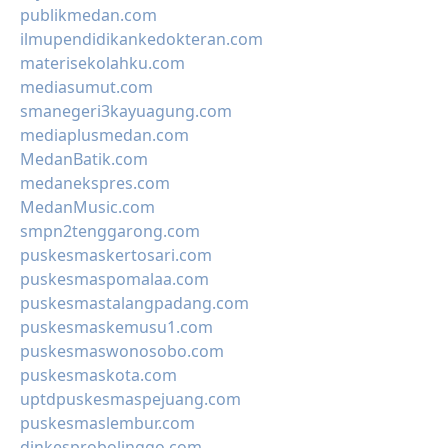
publikmedan.com
ilmupendidikankedokteran.com
materisekolahku.com
mediasumut.com
smanegeri3kayuagung.com
mediaplusmedan.com
MedanBatik.com
medanekspres.com
MedanMusic.com
smpn2tenggarong.com
puskesmaskertosari.com
puskesmaspomalaa.com
puskesmastalangpadang.com
puskesmaskemusu1.com
puskesmaswonosobo.com
puskesmaskota.com
uptdpuskesmaspejuang.com
puskesmaslembur.com
dinkesprobolinggo.com