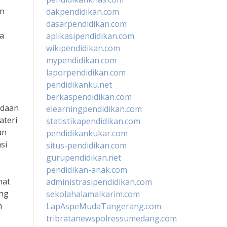
en
dakpendidikan.com
dasarpendidikan.com
a
aplikasipendidikan.com
wikipendidikan.com
mypendidikan.com
laporpendidikan.com
pendidikanku.net
berkaspendidikan.com
adaan
elearningpendidikan.com
ateri
statistikapendidikan.com
an
pendidikankukar.com
si
situs-pendidikan.com
gurupendidikan.net
pendidikan-anak.com
nat
administrasipendidikan.com
ang
sekolahalamalkarim.com
h
LapAspeMudaTangerang.com
tribratanewspolressumedang.com