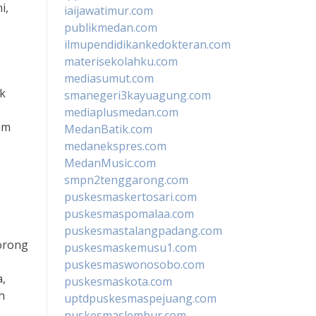
i,
iaijawatimur.com
publikmedan.com
ilmupendidikankedokteran.com
materisekolahku.com
mediasumut.com
ik
smanegeri3kayuagung.com
mediaplusmedan.com
am
MedanBatik.com
medanekspres.com
MedanMusic.com
smpn2tenggarong.com
puskesmaskertosari.com
puskesmaspomalaa.com
puskesmastalangpadang.com
dorong
puskesmaskemusu1.com
puskesmaswonosobo.com
,
puskesmaskota.com
h
uptdpuskesmaspejuang.com
puskesmaslembur.com