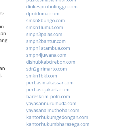
dinkesprobolinggo.com
as
dprddumai.com
smkn8bungo.com
un
smkn1lumut.com
ian
smpn3palas.com
yang
smpn2bantur.com
smpn1atambua.com
smpn4juwana.com
dishubkabcirebon.com
van
sdn2girimarto.com
,
smkn1bkl.com
perbasimakassar.com
perbasi-jakarta.com
bareskrim-polri.com
yayasannurulhuda.com
yayasanalmuthohar.com
kantorhukumgedongan.com
kantorhukumbharasega.com