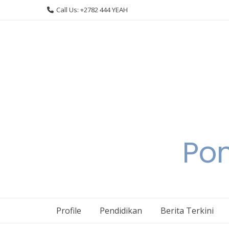
Skip
Call Us: +2782 444 YEAH
to
content
Pon
Profile
Pendidikan
Berita Terkini