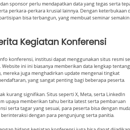
, dan sponsor perlu mendapatkan data yang tegas serta tep
erta perkara-perkara krusial lainnya. Dengan keterbukaan 
a partisipan bisa terbangun, yang membuat seminar semakin
erita Kegiatan Konferensi
nfo konferensi, institusi dapat menggunakan situs resmi se
. Website ini ini biasanya memberikan data lengkap tentang
itu, mereka juga menghadirkan update mengenai tingkat
 pendaftaran, yang sangat penting bagi beberapa peserta.
 kurang signifikan. Situs seperti X, Meta, serta LinkedIn
m upaya memberikan tahu berita latest serta pembaruan
nsi serta tagar yang sesuai, para peserta bisa dengan mud
berinteraksi dengan para pengunjung serta panitia.
 dengan bidang kegiatan konferensi juga bisa dapat dijadikan