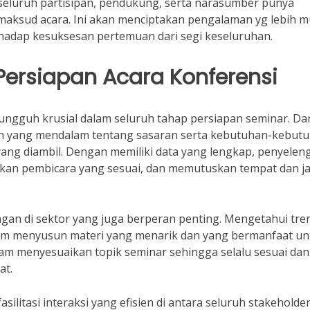
 seluruh partisipan, pendukung, serta narasumber punya
ksud acara. Ini akan menciptakan pengalaman yg lebih m
erhadap kesuksesan pertemuan dari segi keseluruhan.
Persiapan Acara Konferensi
sungguh krusial dalam seluruh tahap persiapan seminar. Dar
ian yang mendalam tentang sasaran serta kebutuhan-kebut
yang diambil. Dengan memiliki data yang lengkap, penyelen
kan pembicara yang sesuai, dan memutuskan tempat dan j
gan di sektor yang juga berperan penting. Mengetahui tre
lam menyusun materi yang menarik dan yang bermanfaat un
am menyesuaikan topik seminar sehingga selalu sesuai dan
at.
silitasi interaksi yang efisien di antara seluruh stakeholde