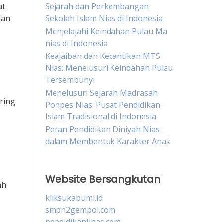
at
Sejarah dan Perkembangan
dan
Sekolah Islam Nias di Indonesia
Menjelajahi Keindahan Pulau Ma
nias di Indonesia
Keajaiban dan Kecantikan MTS
Nias: Menelusuri Keindahan Pulau
Tersembunyi
Menelusuri Sejarah Madrasah
ring
Ponpes Nias: Pusat Pendidikan
Islam Tradisional di Indonesia
Peran Pendidikan Diniyah Nias
dalam Membentuk Karakter Anak
Website Bersangkutan
ah
kliksukabumi.id
smpn2gempol.com
pendidikankhas.com