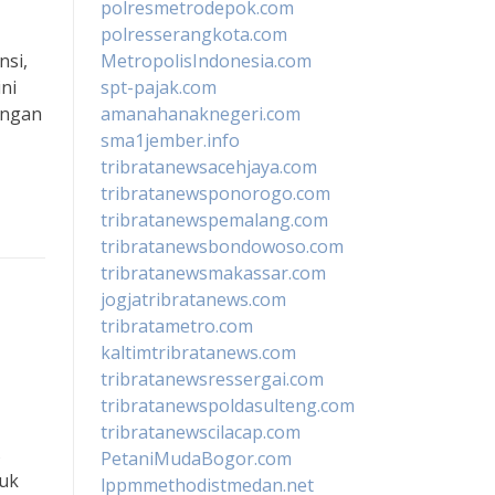
polresmetrodepok.com
polresserangkota.com
nsi,
MetropolisIndonesia.com
ini
spt-pajak.com
ungan
amanahanaknegeri.com
sma1jember.info
tribratanewsacehjaya.com
tribratanewsponorogo.com
tribratanewspemalang.com
tribratanewsbondowoso.com
tribratanewsmakassar.com
jogjatribratanews.com
tribratametro.com
kaltimtribratanews.com
tribratanewsressergai.com
tribratanewspoldasulteng.com
tribratanewscilacap.com
s
PetaniMudaBogor.com
tuk
lppmmethodistmedan.net