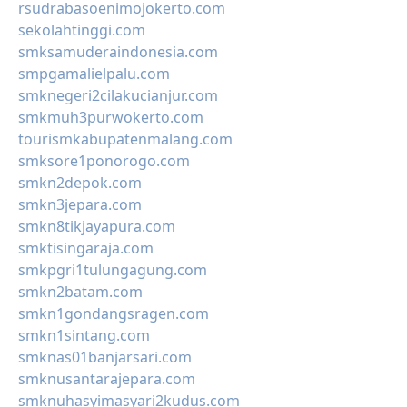
rsudrabasoenimojokerto.com
sekolahtinggi.com
smksamuderaindonesia.com
smpgamalielpalu.com
smknegeri2cilakucianjur.com
smkmuh3purwokerto.com
tourismkabupatenmalang.com
smksore1ponorogo.com
smkn2depok.com
smkn3jepara.com
smkn8tikjayapura.com
smktisingaraja.com
smkpgri1tulungagung.com
smkn2batam.com
smkn1gondangsragen.com
smkn1sintang.com
smknas01banjarsari.com
smknusantarajepara.com
smknuhasyimasyari2kudus.com