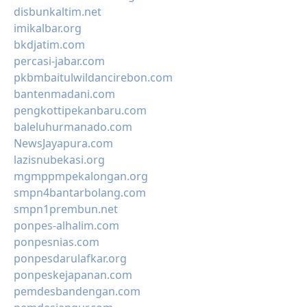
disbunkaltim.net
imikalbar.org
bkdjatim.com
percasi-jabar.com
pkbmbaitulwildancirebon.com
bantenmadani.com
pengkottipekanbaru.com
baleluhurmanado.com
NewsJayapura.com
lazisnubekasi.org
mgmppmpekalongan.org
smpn4bantarbolang.com
smpn1prembun.net
ponpes-alhalim.com
ponpesnias.com
ponpesdarulafkar.org
ponpeskejapanan.com
pemdesbandengan.com