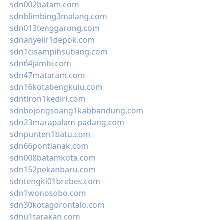
sdn002batam.com
sdnblimbing3malang.com
sdn013tenggarong.com
sdnanyelir1depok.com
sdn1cisampihsubang.com
sdn64jambi.com
sdn47mataram.com
sdn16kotabengkulu.com
sdntiron1kediri.com
sdnbojongsoang1kabbandung.com
sdn23marapalam-padang.com
sdnpunten1batu.com
sdn66pontianak.com
sdn008batamkota.com
sdn152pekanbaru.com
sdntengki01brebes.com
sdn1wonosobo.com
sdn30kotagorontalo.com
sdnu1tarakan.com