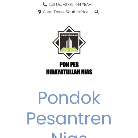
Skip
Call Us: +2782 444 YEAH
to
Cape Town, South Africa
content
Pondok
Pesantren