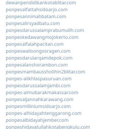
dewanpendidikankotablitar.com
ponpesalfattahsidoarjo.com
ponpesannimahbatam.com
ponpesalirsyadbatu.com
ponpesdarussalamprabumulih.com
ponpeskedawangmojokerto.com
ponpesalfalahpacitan.com
ponpeswalisongosragen.com
ponpesdarularqamdepok.com
ponpesalanshorambon.com
ponpesmambaussholihin2blitar.com
ponpes-alikhlaspasuruan.com
ponpesdarussalamjambi.com
ponpes-almubarakmakassar.com
ponpesaljannahkarawang.com
ponpesmilliniumsidoarjo.com
ponpes-alhidayahtenggarong.com
ponpesalbidayahjember.com
ponpeshidayatullahkotabengkulu.com