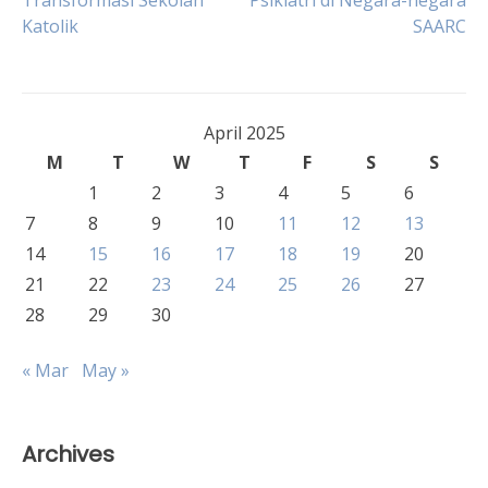
Transformasi Sekolah
Psikiatri di Negara-negara
Katolik
SAARC
navigation
April 2025
M
T
W
T
F
S
S
1
2
3
4
5
6
7
8
9
10
11
12
13
14
15
16
17
18
19
20
21
22
23
24
25
26
27
28
29
30
« Mar
May »
Archives