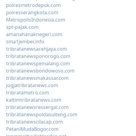
polresmetrodepok.com
polresserangkota.com
MetropolisIndonesia.com
spt-pajak.com
amanahanaknegeri.com
sma1jember.info
tribratanewsacehjaya.com
tribratanewsponorogo.com
tribratanewspemalang.com
tribratanewsbondowoso.com
tribratanewsmakassar.com
jogjatribratanews.com
tribratametro.com
kaltimtribratanews.com
tribratanewsressergai.com
tribratanewspoldasulteng.com
tribratanewscilacap.com
PetaniMudaBogor.com