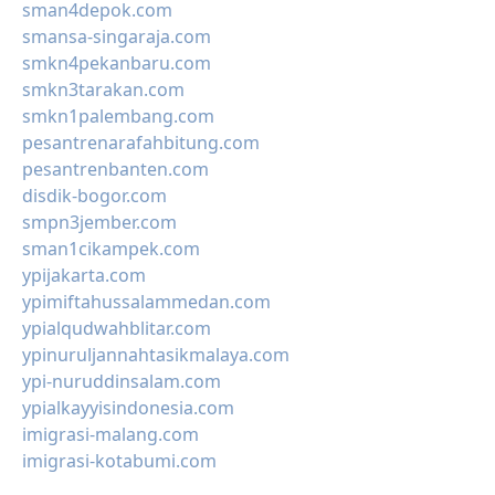
sman4depok.com
smansa-singaraja.com
smkn4pekanbaru.com
smkn3tarakan.com
smkn1palembang.com
pesantrenarafahbitung.com
pesantrenbanten.com
disdik-bogor.com
smpn3jember.com
sman1cikampek.com
ypijakarta.com
ypimiftahussalammedan.com
ypialqudwahblitar.com
ypinuruljannahtasikmalaya.com
ypi-nuruddinsalam.com
ypialkayyisindonesia.com
imigrasi-malang.com
imigrasi-kotabumi.com