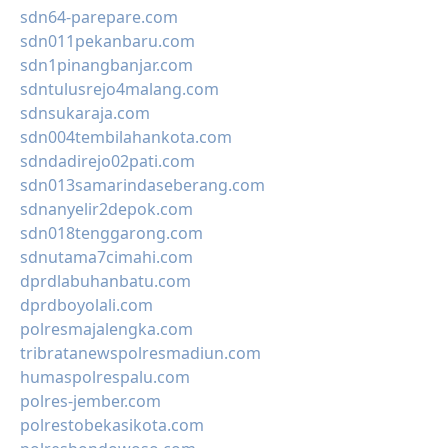
sdn64-parepare.com
sdn011pekanbaru.com
sdn1pinangbanjar.com
sdntulusrejo4malang.com
sdnsukaraja.com
sdn004tembilahankota.com
sdndadirejo02pati.com
sdn013samarindaseberang.com
sdnanyelir2depok.com
sdn018tenggarong.com
sdnutama7cimahi.com
dprdlabuhanbatu.com
dprdboyolali.com
polresmajalengka.com
tribratanewspolresmadiun.com
humaspolrespalu.com
polres-jember.com
polrestobekasikota.com