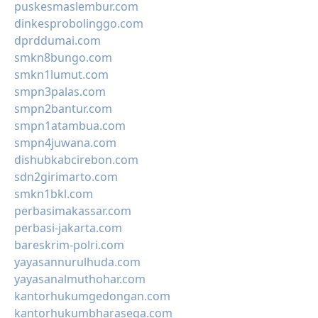
puskesmaslembur.com
dinkesprobolinggo.com
dprddumai.com
smkn8bungo.com
smkn1lumut.com
smpn3palas.com
smpn2bantur.com
smpn1atambua.com
smpn4juwana.com
dishubkabcirebon.com
sdn2girimarto.com
smkn1bkl.com
perbasimakassar.com
perbasi-jakarta.com
bareskrim-polri.com
yayasannurulhuda.com
yayasanalmuthohar.com
kantorhukumgedongan.com
kantorhukumbharasega.com