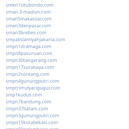
smkn1situbondo.com
sman-3-madiun.com
sman5makassar.com
sman3denpasar.com
sman3brebes.com
smpalislamiyahjakarta.com
smpn1dramaga.com
smpn8pasuruan.com
smpn30tangerang.com
smpn17surabaya.com
smpn2soreang.com
smpn4gunungputri.com
smptrimulyacigugur.com
smp1kudus.com
smpn7bandung.com
smpn37batam.com
smpn3gunungputri.com
smpn15kotabekasi.com