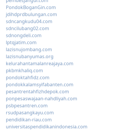
pemdesjangur.com
PondokBoganGin.com
jdihdprdbulungan.com
sdncangkudu04.com
sdncilubang02.com
sdnongdeli.com
lptqjatim.com
lazisnujombang.com
lazisnubanyumas.org
kelurahantamalanreajaya.com
pkbmkhaliq.com
pondoktahfidz.com
pondokkalamsyifabanten.com
pesantrentahfizhdepok.com
ponpesaswajaan-nahdliyah.com
psbpesantren.com
rsudpasangkayu.com
pendidikan-riau.com
universitaspendidikanindonesia.com