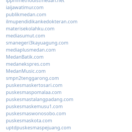
lppmmethodistmedan.net
iaijawatimur.com
publikmedan.com
ilmupendidikankedokteran.com
materisekolahku.com
mediasumut.com
smanegeri3kayuagung.com
mediaplusmedan.com
MedanBatik.com
medanekspres.com
MedanMusic.com
smpn2tenggarong.com
puskesmaskertosari.com
puskesmaspomalaa.com
puskesmastalangpadang.com
puskesmaskemusu1.com
puskesmaswonosobo.com
puskesmaskota.com
uptdpuskesmaspejuang.com