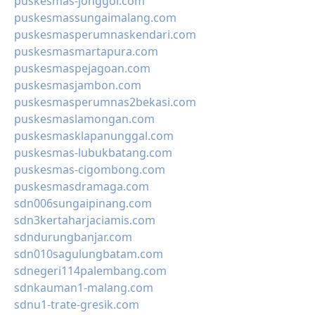
puskesmas-jonggol.com
puskesmassungaimalang.com
puskesmasperumnaskendari.com
puskesmasmartapura.com
puskesmaspejagoan.com
puskesmasjambon.com
puskesmasperumnas2bekasi.com
puskesmaslamongan.com
puskesmasklapanunggal.com
puskesmas-lubukbatang.com
puskesmas-cigombong.com
puskesmasdramaga.com
sdn006sungaipinang.com
sdn3kertaharjaciamis.com
sdndurungbanjar.com
sdn010sagulungbatam.com
sdnegeri114palembang.com
sdnkauman1-malang.com
sdnu1-trate-gresik.com