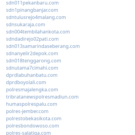
sdn011pekanbaru.com
sdn1pinangbanjar.com
sdntulusrejo4malang.com
sdnsukaraja.com
sdn004tembilahankota.com
sdndadirejo02pati.com
sdn013samarindaseberang.com
sdnanyelir2depok.com
sdn018tenggarong.com
sdnutama7cimahi.com
dprdlabuhanbatu.com
dprdboyolali.com
polresmajalengka.com
tribratanewspolresmadiun.com
humaspolrespalu.com
polres-jember.com
polrestobekasikota.com
polresbondowoso.com
polres-salatiga.com