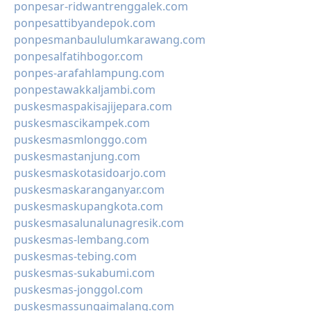
ponpesar-ridwantrenggalek.com
ponpesattibyandepok.com
ponpesmanbaululumkarawang.com
ponpesalfatihbogor.com
ponpes-arafahlampung.com
ponpestawakkaljambi.com
puskesmaspakisajijepara.com
puskesmascikampek.com
puskesmasmlonggo.com
puskesmastanjung.com
puskesmaskotasidoarjo.com
puskesmaskaranganyar.com
puskesmaskupangkota.com
puskesmasalunalunagresik.com
puskesmas-lembang.com
puskesmas-tebing.com
puskesmas-sukabumi.com
puskesmas-jonggol.com
puskesmassungaimalang.com