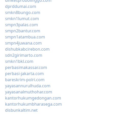
dinkesprobolinggo.com
dprddumai.com
smkn8bungo.com
smkn1lumut.com
smpn3palas.com
smpn2bantur.com
smpn1atambua.com
smpn4juwana.com
dishubkabcirebon.com
sdn2girimarto.com
smkn1bkl.com
perbasimakassar.com
perbasi-jakarta.com
bareskrim-polri.com
yayasannurulhuda.com
yayasanalmuthohar.com
kantorhukumgedongan.com
kantorhukumbharasega.com
disbunkaltim.net