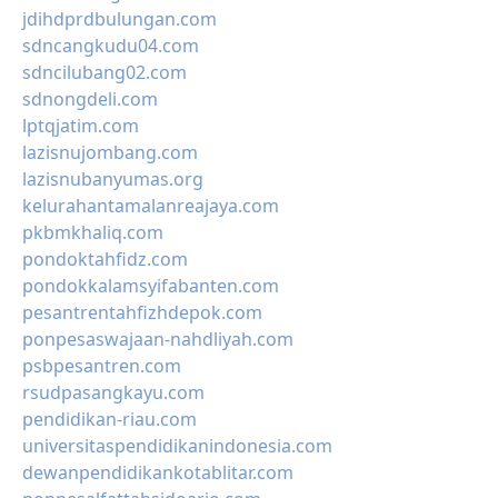
jdihdprdbulungan.com
sdncangkudu04.com
sdncilubang02.com
sdnongdeli.com
lptqjatim.com
lazisnujombang.com
lazisnubanyumas.org
kelurahantamalanreajaya.com
pkbmkhaliq.com
pondoktahfidz.com
pondokkalamsyifabanten.com
pesantrentahfizhdepok.com
ponpesaswajaan-nahdliyah.com
psbpesantren.com
rsudpasangkayu.com
pendidikan-riau.com
universitaspendidikanindonesia.com
dewanpendidikankotablitar.com