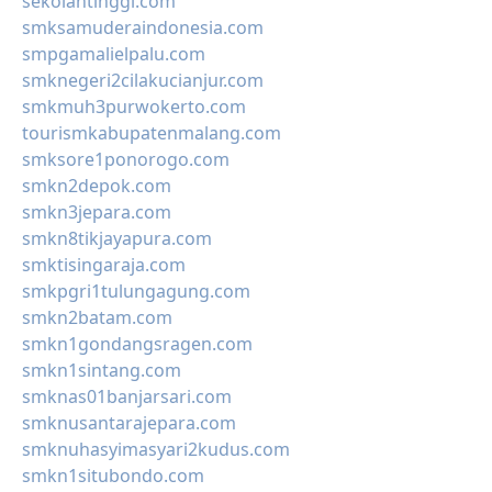
sekolahtinggi.com
smksamuderaindonesia.com
smpgamalielpalu.com
smknegeri2cilakucianjur.com
smkmuh3purwokerto.com
tourismkabupatenmalang.com
smksore1ponorogo.com
smkn2depok.com
smkn3jepara.com
smkn8tikjayapura.com
smktisingaraja.com
smkpgri1tulungagung.com
smkn2batam.com
smkn1gondangsragen.com
smkn1sintang.com
smknas01banjarsari.com
smknusantarajepara.com
smknuhasyimasyari2kudus.com
smkn1situbondo.com