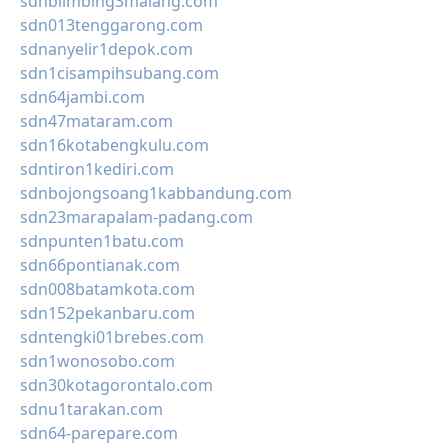
sdnblimbing3malang.com
sdn013tenggarong.com
sdnanyelir1depok.com
sdn1cisampihsubang.com
sdn64jambi.com
sdn47mataram.com
sdn16kotabengkulu.com
sdntiron1kediri.com
sdnbojongsoang1kabbandung.com
sdn23marapalam-padang.com
sdnpunten1batu.com
sdn66pontianak.com
sdn008batamkota.com
sdn152pekanbaru.com
sdntengki01brebes.com
sdn1wonosobo.com
sdn30kotagorontalo.com
sdnu1tarakan.com
sdn64-parepare.com