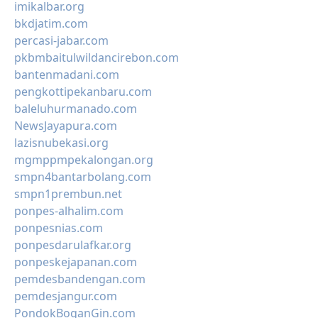
imikalbar.org
bkdjatim.com
percasi-jabar.com
pkbmbaitulwildancirebon.com
bantenmadani.com
pengkottipekanbaru.com
baleluhurmanado.com
NewsJayapura.com
lazisnubekasi.org
mgmppmpekalongan.org
smpn4bantarbolang.com
smpn1prembun.net
ponpes-alhalim.com
ponpesnias.com
ponpesdarulafkar.org
ponpeskejapanan.com
pemdesbandengan.com
pemdesjangur.com
PondokBoganGin.com