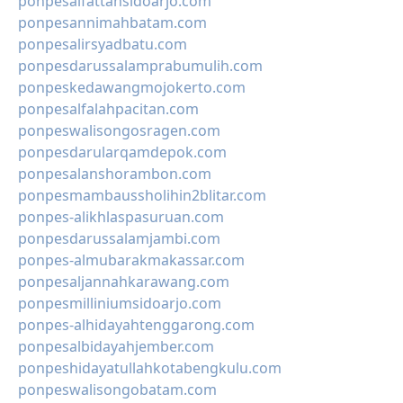
ponpesalfattahsidoarjo.com
ponpesannimahbatam.com
ponpesalirsyadbatu.com
ponpesdarussalamprabumulih.com
ponpeskedawangmojokerto.com
ponpesalfalahpacitan.com
ponpeswalisongosragen.com
ponpesdarularqamdepok.com
ponpesalanshorambon.com
ponpesmambaussholihin2blitar.com
ponpes-alikhlaspasuruan.com
ponpesdarussalamjambi.com
ponpes-almubarakmakassar.com
ponpesaljannahkarawang.com
ponpesmilliniumsidoarjo.com
ponpes-alhidayahtenggarong.com
ponpesalbidayahjember.com
ponpeshidayatullahkotabengkulu.com
ponpeswalisongobatam.com