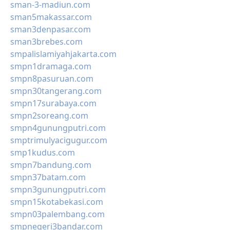
sman-3-madiun.com
sman5makassar.com
sman3denpasar.com
sman3brebes.com
smpalislamiyahjakarta.com
smpn1dramaga.com
smpn8pasuruan.com
smpn30tangerang.com
smpn17surabaya.com
smpn2soreang.com
smpn4gunungputri.com
smptrimulyacigugur.com
smp1kudus.com
smpn7bandung.com
smpn37batam.com
smpn3gunungputri.com
smpn15kotabekasi.com
smpn03palembang.com
smpnegeri3bandar.com