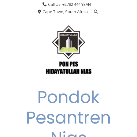
Skip
Call Us: +2782 444 YEAH
to
Cape Town, South Africa
content
Pondok
Pesantren