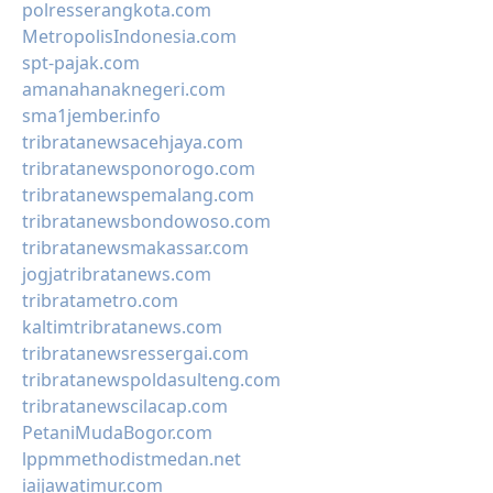
polresserangkota.com
MetropolisIndonesia.com
spt-pajak.com
amanahanaknegeri.com
sma1jember.info
tribratanewsacehjaya.com
tribratanewsponorogo.com
tribratanewspemalang.com
tribratanewsbondowoso.com
tribratanewsmakassar.com
jogjatribratanews.com
tribratametro.com
kaltimtribratanews.com
tribratanewsressergai.com
tribratanewspoldasulteng.com
tribratanewscilacap.com
PetaniMudaBogor.com
lppmmethodistmedan.net
iaijawatimur.com