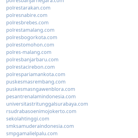
polresbanjarnegara.com
polrestarakan.com
polresnabire.com
polresbrebes.com
polrestamalang.com
polresbogorkota.com
polrestomohon.com
polres-malang.com
polresbanjarbaru.com
polrestacirebon.com
polrespariamankota.com
puskesmasrembang.com
puskesmasngawenblora.com
pesantrenalamindonesia.com
universitastritunggalsurabaya.com
rsudrabasoenimojokerto.com
sekolahtinggi.com
smksamuderaindonesia.com
smpgamalielpalu.com