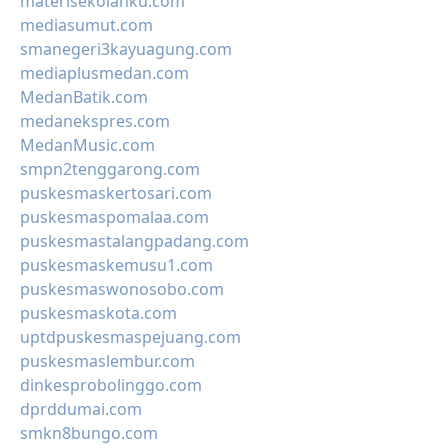
materisekolahku.com
mediasumut.com
smanegeri3kayuagung.com
mediaplusmedan.com
MedanBatik.com
medanekspres.com
MedanMusic.com
smpn2tenggarong.com
puskesmaskertosari.com
puskesmaspomalaa.com
puskesmastalangpadang.com
puskesmaskemusu1.com
puskesmaswonosobo.com
puskesmaskota.com
uptdpuskesmaspejuang.com
puskesmaslembur.com
dinkesprobolinggo.com
dprddumai.com
smkn8bungo.com