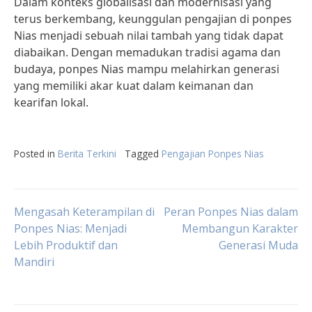
Dalam konteks globalisasi dan modernisasi yang
terus berkembang, keunggulan pengajian di ponpes
Nias menjadi sebuah nilai tambah yang tidak dapat
diabaikan. Dengan memadukan tradisi agama dan
budaya, ponpes Nias mampu melahirkan generasi
yang memiliki akar kuat dalam keimanan dan
kearifan lokal.
Posted in
Berita Terkini
Tagged
Pengajian Ponpes Nias
Post
Mengasah Keterampilan di
Peran Ponpes Nias dalam
Ponpes Nias: Menjadi
Membangun Karakter
Lebih Produktif dan
Generasi Muda
navigation
Mandiri