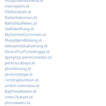
muaythaiindonesia.id
metrojatim.id
PikiRanAceh.id
RadarKebumen.id
BaliGlobalNews.id
SidiKlamPung.id
MyDentistGorontalo.id
MasjidJamiMalang.id
dekopindakabserang.id
DinarsPusPurbalingga.id
dpmptsp-pemkomedan.id
perkisurabaya.id
pkscibinong.id
pkskotategal.id
rsmitraplumbon.id
umkm-indonesia.id
BapPedaKlaten.id
smkn7batam.id
plnsulawesi.id