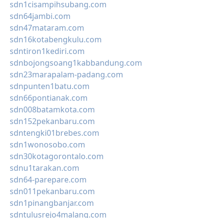
sdn1cisampihsubang.com
sdn64jambi.com
sdn47mataram.com
sdn16kotabengkulu.com
sdntiron1kediri.com
sdnbojongsoang1kabbandung.com
sdn23marapalam-padang.com
sdnpunten1batu.com
sdn66pontianak.com
sdn008batamkota.com
sdn152pekanbaru.com
sdntengki01brebes.com
sdn1wonosobo.com
sdn30kotagorontalo.com
sdnu1tarakan.com
sdn64-parepare.com
sdn011pekanbaru.com
sdn1pinangbanjar.com
sdntulusrejo4malang.com