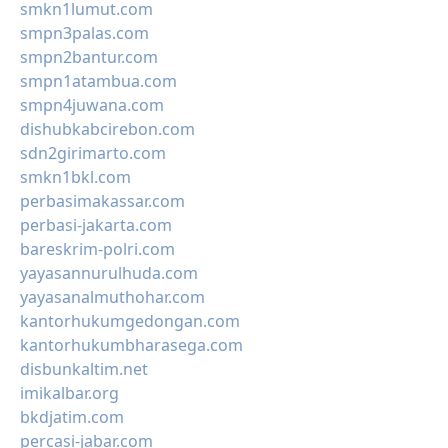
smkn1lumut.com
smpn3palas.com
smpn2bantur.com
smpn1atambua.com
smpn4juwana.com
dishubkabcirebon.com
sdn2girimarto.com
smkn1bkl.com
perbasimakassar.com
perbasi-jakarta.com
bareskrim-polri.com
yayasannurulhuda.com
yayasanalmuthohar.com
kantorhukumgedongan.com
kantorhukumbharasega.com
disbunkaltim.net
imikalbar.org
bkdjatim.com
percasi-jabar.com