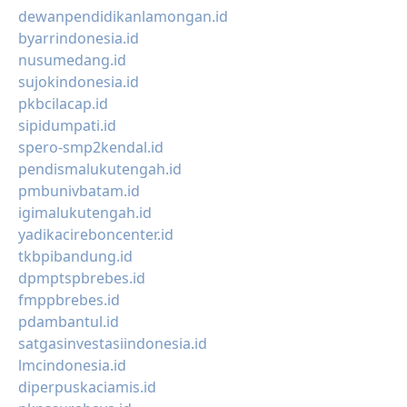
dewanpendidikanlamongan.id
byarrindonesia.id
nusumedang.id
sujokindonesia.id
pkbcilacap.id
sipidumpati.id
spero-smp2kendal.id
pendismalukutengah.id
pmbunivbatam.id
igimalukutengah.id
yadikacireboncenter.id
tkbpibandung.id
dpmptspbrebes.id
fmppbrebes.id
pdambantul.id
satgasinvestasiindonesia.id
lmcindonesia.id
diperpuskaciamis.id