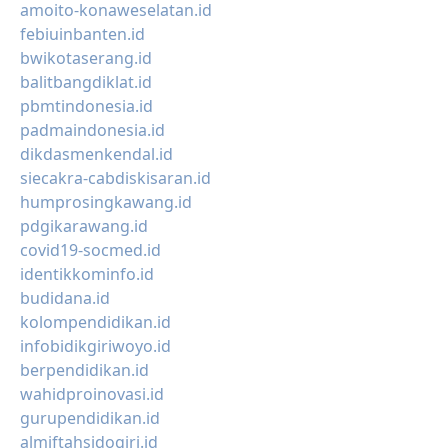
amoito-konaweselatan.id
febiuinbanten.id
bwikotaserang.id
balitbangdiklat.id
pbmtindonesia.id
padmaindonesia.id
dikdasmenkendal.id
siecakra-cabdiskisaran.id
humprosingkawang.id
pdgikarawang.id
covid19-socmed.id
identikkominfo.id
budidana.id
kolompendidikan.id
infobidikgiriwoyo.id
berpendidikan.id
wahidproinovasi.id
gurupendidikan.id
almiftahsidogiri.id