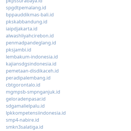
pkpssurabaya.id
spgdtpemalang.id
bppauddikmas-bali.id
pkskabbandung.id
iaipdjakarta.id
alwashliyahcirebon.id
penmadpandeglang.id
pksjambi.id
lembakum-indonesia.id
kajiansdgsindonesia.id
pemetaan-disdikaceh.id
peradipalembang.id
cbtgorontalo.id
mgmpsb-smpnganjuk.id
geloradenpasar.id
sdgamalielpalu.id
lpkkompetensiindonesia.id
smp4-nabire.id
smkn3salatiga.id