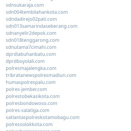
sdnsukaraja.com
sdn004tembilahankota.com
sdndadirejo02pati.com
sdn013samarindaseberang.com
sdnanyelir2depok.com
sdn018tenggarong.com
sdnutama7cimahi.com
dprdlabuhanbatu.com
dprdboyolali.com
polresmajalengka.com
tribratanewspolresmadiun.com
humaspolrespalu.com
polres-jember.com
polrestobekasikota.com
polresbondowoso.com
polres-salatiga.com
satlantaspolreskotamobagu.com
polressolokkota.com