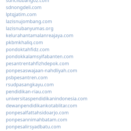
sdncilubang02.com
sdnongdeli.com
lptqjatim.com
lazisnujombang.com
lazisnubanyumas.org
kelurahantamalanreajaya.com
pkbmkhaliq.com
pondoktahfidz.com
pondokkalamsyifabanten.com
pesantrentahfizhdepok.com
ponpesaswajaan-nahdliyah.com
psbpesantren.com
rsudpasangkayu.com
pendidikan-riau.com
universitaspendidikanindonesia.com
dewanpendidikankotablitar.com
ponpesalfattahsidoarjo.com
ponpesannimahbatam.com
ponpesalirsyadbatu.com