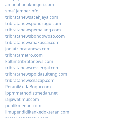
amanahanaknegeri.com
sma1jember.info
tribratanewsacehjaya.com
tribratanewsponorogo.com
tribratanewspemalang.com
tribratanewsbondowoso.com
tribratanewsmakassar.com
jogjatribratanews.com
tribratametro.com
kaltimtribratanews.com
tribratanewsressergai.com
tribratanewspoldasulteng.com
tribratanewscilacap.com
PetaniMudaBogor.com
lppmmethodistmedan.net
iaijawatimur.com
publikmedan.com
ilmupendidikankedokteran.com