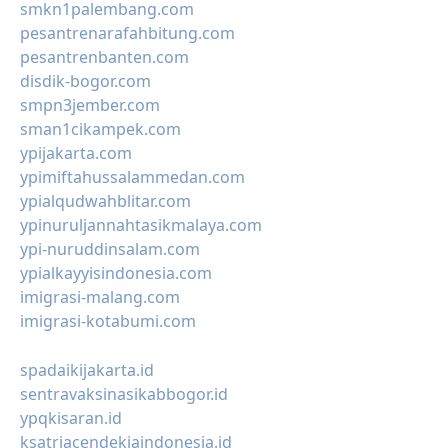
smkn1palembang.com
pesantrenarafahbitung.com
pesantrenbanten.com
disdik-bogor.com
smpn3jember.com
sman1cikampek.com
ypijakarta.com
ypimiftahussalammedan.com
ypialqudwahblitar.com
ypinuruljannahtasikmalaya.com
ypi-nuruddinsalam.com
ypialkayyisindonesia.com
imigrasi-malang.com
imigrasi-kotabumi.com
spadaikijakarta.id
sentravaksinasikabbogor.id
ypqkisaran.id
ksatriacendekiaindonesia.id