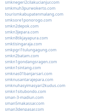
smknegeri2cilakucianjur.com
smkmuh3purwokerto.com
tourismkabupatenmalang.com
smksore1ponorogo.com
smkn2depok.com
smkn3jepara.com
smkn8tikjayapura.com
smktisingaraja.com
smkpgri1tulungagung.com
smkn2batam.com
smkn1gondangsragen.com
smkn1sintang.com
smknas01banjarsari.com
smknusantarajepara.com
smknuhasyimasyari2kudus.com
smkn1situbondo.com
sman-3-madiun.com
sman5makassar.com
sman3denpasar.com