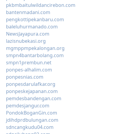
pkbmbaitulwildancirebon.com
bantenmadani.com
pengkottipekanbaru.com
baleluhurmanado.com
NewsJayapura.com
lazisnubekasi.org
mgmppmpekalongan.org
smpn4bantarbolang.com
smpn1prembun.net
ponpes-alhalim.com
ponpesnias.com
ponpesdarulafkar.org
ponpeskejapanan.com
pemdesbandengan.com
pemdesjangur.com
PondokBoganGin.com
jdihdprdbulungan.com
sdncangkudu04.com