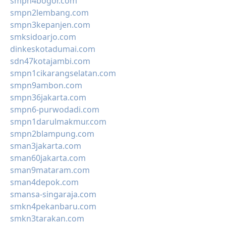
smpn4bogor.com
smpn2lembang.com
smpn3kepanjen.com
smksidoarjo.com
dinkeskotadumai.com
sdn47kotajambi.com
smpn1cikarangselatan.com
smpn9ambon.com
smpn36jakarta.com
smpn6-purwodadi.com
smpn1darulmakmur.com
smpn2blampung.com
sman3jakarta.com
sman60jakarta.com
sman9mataram.com
sman4depok.com
smansa-singaraja.com
smkn4pekanbaru.com
smkn3tarakan.com