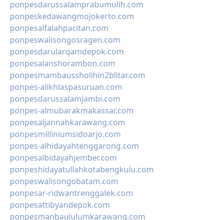
ponpesdarussalamprabumulih.com
ponpeskedawangmojokerto.com
ponpesalfalahpacitan.com
ponpeswalisongosragen.com
ponpesdarularqamdepok.com
ponpesalanshorambon.com
ponpesmambaussholihin2blitar.com
ponpes-alikhlaspasuruan.com
ponpesdarussalamjambi.com
ponpes-almubarakmakassar.com
ponpesaljannahkarawang.com
ponpesmilliniumsidoarjo.com
ponpes-alhidayahtenggarong.com
ponpesalbidayahjember.com
ponpeshidayatullahkotabengkulu.com
ponpeswalisongobatam.com
ponpesar-ridwantrenggalek.com
ponpesattibyandepok.com
ponpesmanbaululumkarawang.com