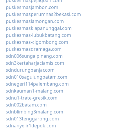
puskesmaspejagoan.com
puskesmasjambon.com
puskesmasperumnas2bekasi.com
puskesmaslamongan.com
puskesmasklapanunggal.com
puskesmas-lubukbatang.com
puskesmas-cigombong.com
puskesmasdramaga.com
sdn006sungaipinang.com
sdn3kertaharjaciamis.com
sdndurungbanjar.com
sdn010sagulungbatam.com
sdnegeri114palembang.com
sdnkauman1-malang.com
sdnu1-trate-gresik.com
sdn002batam.com
sdnblimbing3malang.com
sdn013tenggarong.com
sdnanyelir1depok.com