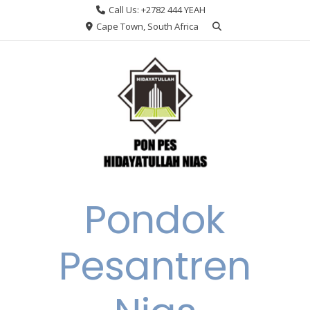
Skip
Call Us: +2782 444 YEAH
to
Cape Town, South Africa
content
Pondok
Pesantren