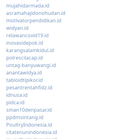
mujahidarmada.id
asramahajidonohudan.id
motivatorpendidikan.id
widyan.id
relawancovid19.id
inovasidepok.id
karangsalamkidul.id
polrescilacap.id
untag-banyuwangi.id
anantawidya.id
tabloidtipikor.id
pesantrentahfidz.id
idnusa.id
pidca.id
sman10denpasar.id
ppdmsintang.id
PoultryIndonesia.id
citatenunindonesia.id