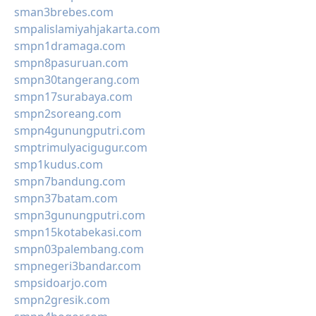
sman3brebes.com
smpalislamiyahjakarta.com
smpn1dramaga.com
smpn8pasuruan.com
smpn30tangerang.com
smpn17surabaya.com
smpn2soreang.com
smpn4gunungputri.com
smptrimulyacigugur.com
smp1kudus.com
smpn7bandung.com
smpn37batam.com
smpn3gunungputri.com
smpn15kotabekasi.com
smpn03palembang.com
smpnegeri3bandar.com
smpsidoarjo.com
smpn2gresik.com