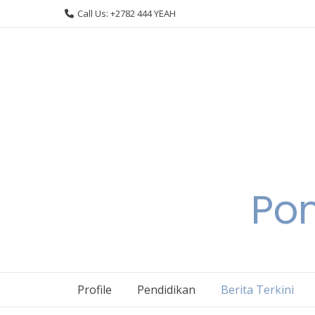
Skip
Call Us: +2782 444 YEAH
to
content
Pon
Profile
Pendidikan
Berita Terkini