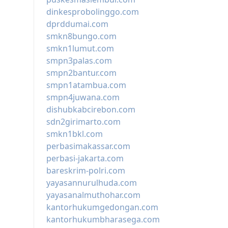
dinkesprobolinggo.com
dprddumai.com
smkn8bungo.com
smkn1lumut.com
smpn3palas.com
smpn2bantur.com
smpn1atambua.com
smpn4juwana.com
dishubkabcirebon.com
sdn2girimarto.com
smkn1bkl.com
perbasimakassar.com
perbasi-jakarta.com
bareskrim-polri.com
yayasannurulhuda.com
yayasanalmuthohar.com
kantorhukumgedongan.com
kantorhukumbharasega.com