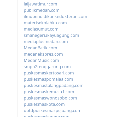
iaijawatimur.com
publikmedan.com
ilmupendidikankedokteran.com
materisekolahku.com
mediasumut.com
smanegeri3kayuagung.com
mediaplusmedan.com
MedanBatik.com
medanekspres.com
MedanMusic.com
smpn2tenggarong.com
puskesmaskertosari.com
puskesmaspomalaa.com
puskesmastalangpadang.com
puskesmaskemusu1.com
puskesmaswonosobo.com
puskesmaskota.com
uptdpuskesmaspejuang.com
puskesmaslembur.com