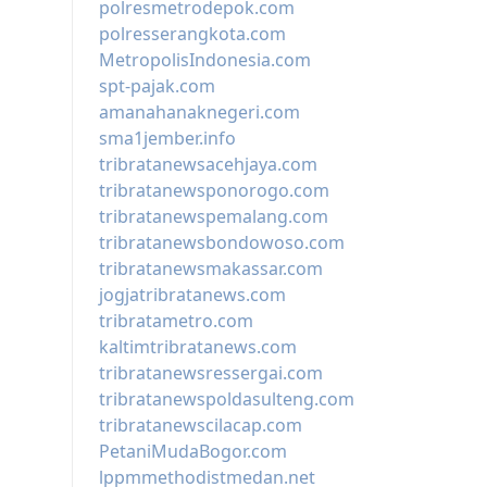
polresmetrodepok.com
polresserangkota.com
MetropolisIndonesia.com
spt-pajak.com
amanahanaknegeri.com
sma1jember.info
tribratanewsacehjaya.com
tribratanewsponorogo.com
tribratanewspemalang.com
tribratanewsbondowoso.com
tribratanewsmakassar.com
jogjatribratanews.com
tribratametro.com
kaltimtribratanews.com
tribratanewsressergai.com
tribratanewspoldasulteng.com
tribratanewscilacap.com
PetaniMudaBogor.com
lppmmethodistmedan.net