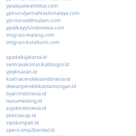
ypialqudwahblitar.com
ypinuruljannahtasikmalaya.com
ypi-nuruddinsalam.com
ypialkayyisindonesia.com
imigrasi-malang.com
imigrasi-kotabumi.com
spadaikijakarta.id
sentravaksinasikabbogor.id
ypqkisaran.id
ksatriacendekiaindonesia.id
dewanpendidikanlamongan.id
byarrindonesia.id
nusumedang.id
sujokindonesia.id
pkbcilacap.id
sipidumpati.id
spero-smp2kendal.id