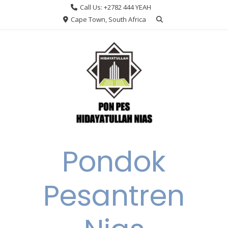
Skip
Call Us: +2782 444 YEAH
to
Cape Town, South Africa
content
Pondok
Pesantren