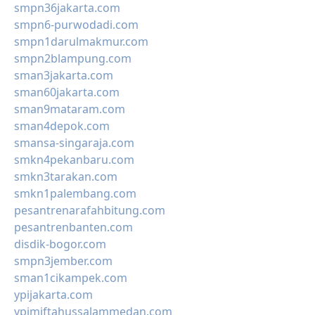
smpn36jakarta.com
smpn6-purwodadi.com
smpn1darulmakmur.com
smpn2blampung.com
sman3jakarta.com
sman60jakarta.com
sman9mataram.com
sman4depok.com
smansa-singaraja.com
smkn4pekanbaru.com
smkn3tarakan.com
smkn1palembang.com
pesantrenarafahbitung.com
pesantrenbanten.com
disdik-bogor.com
smpn3jember.com
sman1cikampek.com
ypijakarta.com
ypimiftahussalammedan.com