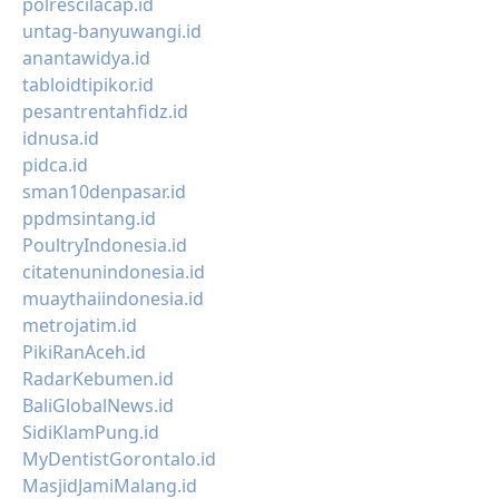
polrescilacap.id
untag-banyuwangi.id
anantawidya.id
tabloidtipikor.id
pesantrentahfidz.id
idnusa.id
pidca.id
sman10denpasar.id
ppdmsintang.id
PoultryIndonesia.id
citatenunindonesia.id
muaythaiindonesia.id
metrojatim.id
PikiRanAceh.id
RadarKebumen.id
BaliGlobalNews.id
SidiKlamPung.id
MyDentistGorontalo.id
MasjidJamiMalang.id