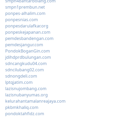
smpn4bantarbolang.com
smpn1prembun.net
ponpes-alhalim.com
ponpesnias.com
ponpesdarulafkar.org
ponpeskejapanan.com
pemdesbandengan.com
pemdesjangur.com
PondokBoganGin.com
jdihdprdbulungan.com
sdncangkudu04.com
sdncilubang02.com
sdnongdeli.com
lptqjatim.com
lazisnujombang.com
lazisnubanyumas.org
kelurahantamalanreajaya.com
pkbmkhaliq.com
pondoktahfidz.com