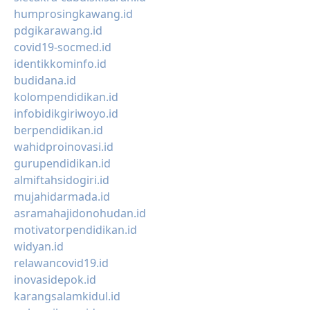
humprosingkawang.id
pdgikarawang.id
covid19-socmed.id
identikkominfo.id
budidana.id
kolompendidikan.id
infobidikgiriwoyo.id
berpendidikan.id
wahidproinovasi.id
gurupendidikan.id
almiftahsidogiri.id
mujahidarmada.id
asramahajidonohudan.id
motivatorpendidikan.id
widyan.id
relawancovid19.id
inovasidepok.id
karangsalamkidul.id