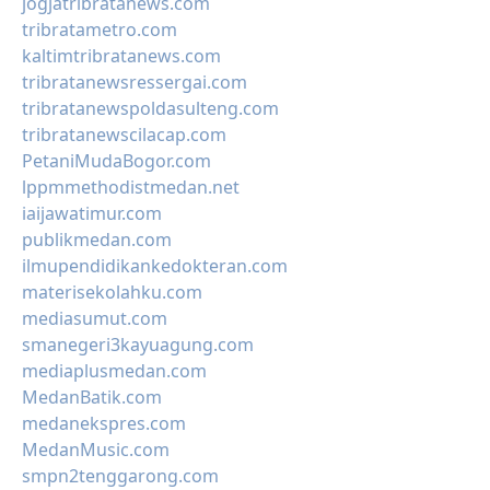
jogjatribratanews.com
tribratametro.com
kaltimtribratanews.com
tribratanewsressergai.com
tribratanewspoldasulteng.com
tribratanewscilacap.com
PetaniMudaBogor.com
lppmmethodistmedan.net
iaijawatimur.com
publikmedan.com
ilmupendidikankedokteran.com
materisekolahku.com
mediasumut.com
smanegeri3kayuagung.com
mediaplusmedan.com
MedanBatik.com
medanekspres.com
MedanMusic.com
smpn2tenggarong.com