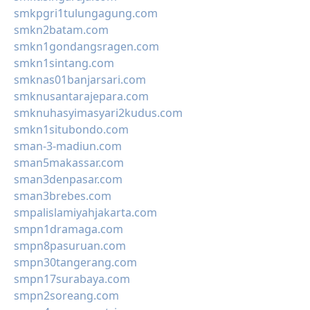
smkpgri1tulungagung.com
smkn2batam.com
smkn1gondangsragen.com
smkn1sintang.com
smknas01banjarsari.com
smknusantarajepara.com
smknuhasyimasyari2kudus.com
smkn1situbondo.com
sman-3-madiun.com
sman5makassar.com
sman3denpasar.com
sman3brebes.com
smpalislamiyahjakarta.com
smpn1dramaga.com
smpn8pasuruan.com
smpn30tangerang.com
smpn17surabaya.com
smpn2soreang.com