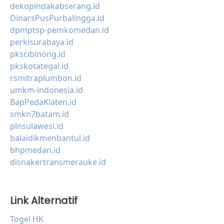
dekopindakabserang.id
DinarsPusPurbalingga.id
dpmptsp-pemkomedan.id
perkisurabaya.id
pkscibinong.id
pkskotategal.id
rsmitraplumbon.id
umkm-indonesia.id
BapPedaKlaten.id
smkn7batam.id
plnsulawesi.id
balaidikmenbantul.id
bhpmedan.id
disnakertransmerauke.id
Link Alternatif
Togel HK