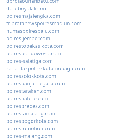
dprdlabuhanbatu.com
dprdboyolali.com
polresmajalengka.com
tribratanewspolresmadiun.com
humaspolrespalu.com
polres-jember.com
polrestobekasikota.com
polresbondowoso.com
polres-salatiga.com
satlantaspolreskotamobagu.com
polressolokkota.com
polresbanjarnegara.com
polrestarakan.com
polresnabire.com
polresbrebes.com
polrestamalang.com
polresbogorkota.com
polrestomohon.com
polres-malang.com