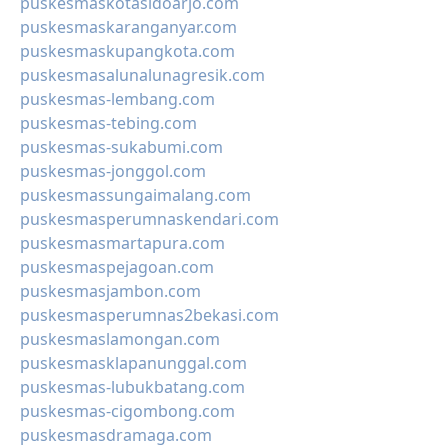
puskesmaskotasidoarjo.com
puskesmaskaranganyar.com
puskesmaskupangkota.com
puskesmasalunalunagresik.com
puskesmas-lembang.com
puskesmas-tebing.com
puskesmas-sukabumi.com
puskesmas-jonggol.com
puskesmassungaimalang.com
puskesmasperumnaskendari.com
puskesmasmartapura.com
puskesmaspejagoan.com
puskesmasjambon.com
puskesmasperumnas2bekasi.com
puskesmaslamongan.com
puskesmasklapanunggal.com
puskesmas-lubukbatang.com
puskesmas-cigombong.com
puskesmasdramaga.com