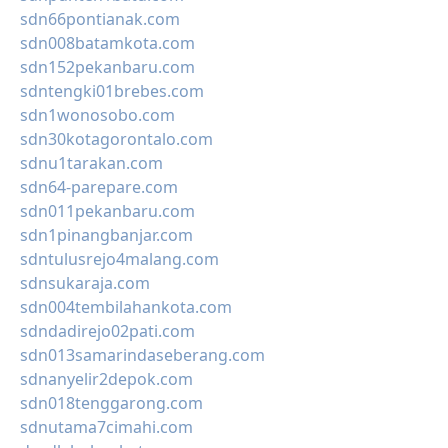
sdn66pontianak.com
sdn008batamkota.com
sdn152pekanbaru.com
sdntengki01brebes.com
sdn1wonosobo.com
sdn30kotagorontalo.com
sdnu1tarakan.com
sdn64-parepare.com
sdn011pekanbaru.com
sdn1pinangbanjar.com
sdntulusrejo4malang.com
sdnsukaraja.com
sdn004tembilahankota.com
sdndadirejo02pati.com
sdn013samarindaseberang.com
sdnanyelir2depok.com
sdn018tenggarong.com
sdnutama7cimahi.com