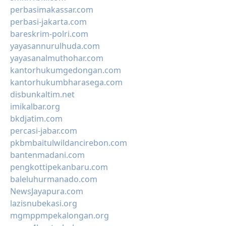
perbasimakassar.com
perbasi-jakarta.com
bareskrim-polri.com
yayasannurulhuda.com
yayasanalmuthohar.com
kantorhukumgedongan.com
kantorhukumbharasega.com
disbunkaltim.net
imikalbar.org
bkdjatim.com
percasi-jabar.com
pkbmbaitulwildancirebon.com
bantenmadani.com
pengkottipekanbaru.com
baleluhurmanado.com
NewsJayapura.com
lazisnubekasi.org
mgmppmpekalongan.org