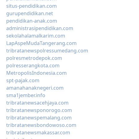
situs-pendidikan.com
gurupendidikan.net
pendidikan-anak.com
administrasipendidikan.com
sekolahalamalkarim.com
LapAspeMudaTangerang.com
tribratanewspolressumedang.com
polresmetrodepok.com
polresserangkota.com
MetropolisIndonesia.com
spt-pajak.com
amanahanaknegeri.com
sma1jember.info
tribratanewsacehjaya.com
tribratanewsponorogo.com
tribratanewspemalang.com
tribratanewsbondowoso.com
tribratanewsmakassar.com