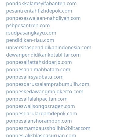
pondokkalamsyifabanten.com
pesantrentahfizhdepok.com
ponpesaswajaan-nahdliyah.com
psbpesantren.com
rsudpasangkayu.com
pendidikan-riau.com
universitaspendidikanindonesia.com
dewanpendidikankotablitar.com
ponpesalfattahsidoarjo.com
ponpesannimahbatam.com
ponpesalirsyadbatu.com
ponpesdarussalamprabumulih.com
ponpeskedawangmojokerto.com
ponpesalfalahpacitan.com
ponpeswalisongosragen.com
ponpesdarularqamdepok.com
ponpesalanshorambon.com
ponpesmambaussholihin2blitar.com
ponpes-alikhlaspasuruan.com