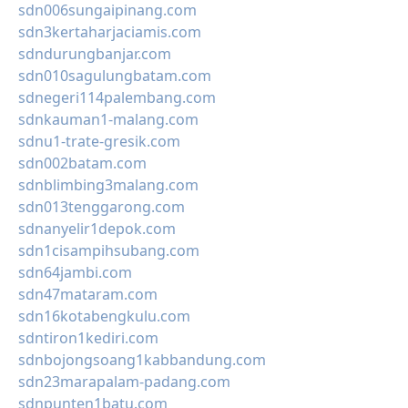
sdn006sungaipinang.com
sdn3kertaharjaciamis.com
sdndurungbanjar.com
sdn010sagulungbatam.com
sdnegeri114palembang.com
sdnkauman1-malang.com
sdnu1-trate-gresik.com
sdn002batam.com
sdnblimbing3malang.com
sdn013tenggarong.com
sdnanyelir1depok.com
sdn1cisampihsubang.com
sdn64jambi.com
sdn47mataram.com
sdn16kotabengkulu.com
sdntiron1kediri.com
sdnbojongsoang1kabbandung.com
sdn23marapalam-padang.com
sdnpunten1batu.com