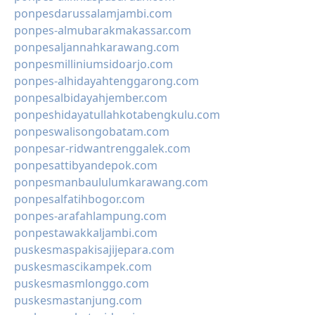
ponpesdarussalamjambi.com
ponpes-almubarakmakassar.com
ponpesaljannahkarawang.com
ponpesmilliniumsidoarjo.com
ponpes-alhidayahtenggarong.com
ponpesalbidayahjember.com
ponpeshidayatullahkotabengkulu.com
ponpeswalisongobatam.com
ponpesar-ridwantrenggalek.com
ponpesattibyandepok.com
ponpesmanbaululumkarawang.com
ponpesalfatihbogor.com
ponpes-arafahlampung.com
ponpestawakkaljambi.com
puskesmaspakisajijepara.com
puskesmascikampek.com
puskesmasmlonggo.com
puskesmastanjung.com