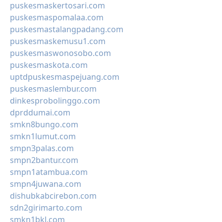
puskesmaskertosari.com
puskesmaspomalaa.com
puskesmastalangpadang.com
puskesmaskemusu1.com
puskesmaswonosobo.com
puskesmaskota.com
uptdpuskesmaspejuang.com
puskesmaslembur.com
dinkesprobolinggo.com
dprddumai.com
smkn8bungo.com
smkn1lumut.com
smpn3palas.com
smpn2bantur.com
smpn1atambua.com
smpn4juwana.com
dishubkabcirebon.com
sdn2girimarto.com
smkn1bkl.com