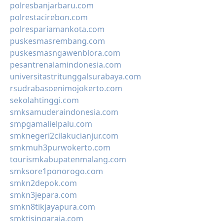
polresbanjarbaru.com
polrestacirebon.com
polrespariamankota.com
puskesmasrembang.com
puskesmasngawenblora.com
pesantrenalamindonesia.com
universitastritunggalsurabaya.com
rsudrabasoenimojokerto.com
sekolahtinggi.com
smksamuderaindonesia.com
smpgamalielpalu.com
smknegeri2cilakucianjur.com
smkmuh3purwokerto.com
tourismkabupatenmalang.com
smksore1ponorogo.com
smkn2depok.com
smkn3jepara.com
smkn8tikjayapura.com
smktisingaraja.com