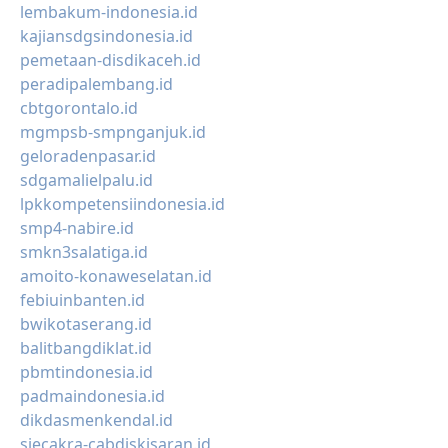
lembakum-indonesia.id
kajiansdgsindonesia.id
pemetaan-disdikaceh.id
peradipalembang.id
cbtgorontalo.id
mgmpsb-smpnganjuk.id
geloradenpasar.id
sdgamalielpalu.id
lpkkompetensiindonesia.id
smp4-nabire.id
smkn3salatiga.id
amoito-konaweselatan.id
febiuinbanten.id
bwikotaserang.id
balitbangdiklat.id
pbmtindonesia.id
padmaindonesia.id
dikdasmenkendal.id
siecakra-cabdiskisaran.id