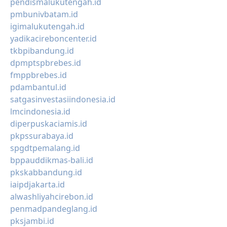
pendismalukutengah.id
pmbunivbatam.id
igimalukutengah.id
yadikacireboncenter.id
tkbpibandung.id
dpmptspbrebes.id
fmppbrebes.id
pdambantul.id
satgasinvestasiindonesia.id
lmcindonesia.id
diperpuskaciamis.id
pkpssurabaya.id
spgdtpemalang.id
bppauddikmas-bali.id
pkskabbandung.id
iaipdjakarta.id
alwashliyahcirebon.id
penmadpandeglang.id
pksjambi.id