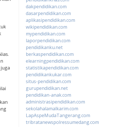
dakpendidikan.com
dasarpendidikan.com
aplikasipendidikan.com
tuk
wikipendidikan.com
k
mypendidikan.com
laporpendidikan.com
pendidikanku.net
Nias.
berkaspendidikan.com
an
elearningpendidikan.com
 juga
statistikapendidikan.com
pendidikankukar.com
situs-pendidikan.com
gurupendidikan.net
lai
pendidikan-anak.com
administrasipendidikan.com
ikan
sekolahalamalkarim.com
ang
LapAspeMudaTangerang.com
tribratanewspolressumedang.com