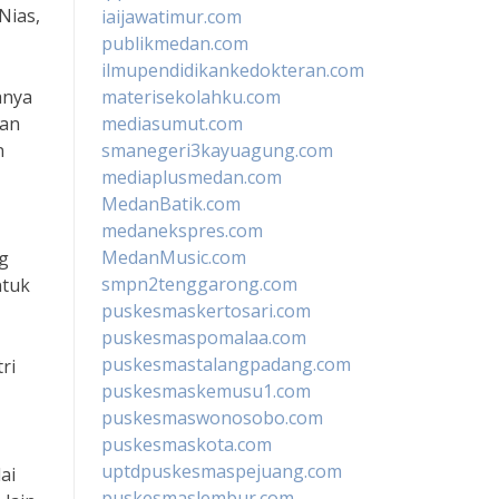
Nias,
iaijawatimur.com
publikmedan.com
ilmupendidikankedokteran.com
anya
materisekolahku.com
gan
mediasumut.com
n
smanegeri3kayuagung.com
mediaplusmedan.com
MedanBatik.com
medanekspres.com
MedanMusic.com
ng
smpn2tenggarong.com
ntuk
puskesmaskertosari.com
puskesmaspomalaa.com
puskesmastalangpadang.com
ri
puskesmaskemusu1.com
puskesmaswonosobo.com
puskesmaskota.com
uptdpuskesmaspejuang.com
ai
puskesmaslembur.com