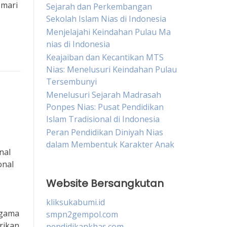
 mari
Sejarah dan Perkembangan
Sekolah Islam Nias di Indonesia
Menjelajahi Keindahan Pulau Ma
nias di Indonesia
Keajaiban dan Kecantikan MTS
Nias: Menelusuri Keindahan Pulau
Tersembunyi
Menelusuri Sejarah Madrasah
Ponpes Nias: Pusat Pendidikan
Islam Tradisional di Indonesia
Peran Pendidikan Diniyah Nias
dalam Membentuk Karakter Anak
nal
onal
Website Bersangkutan
kliksukabumi.id
agama
smpn2gempol.com
rikan
pendidikankhas.com