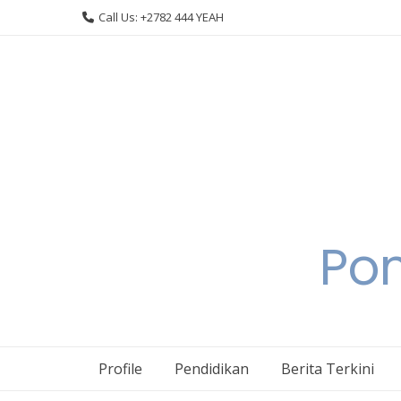
Skip
Call Us: +2782 444 YEAH
to
content
Pon
Profile
Pendidikan
Berita Terkini