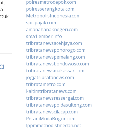
polresmetrodepok.com
at,
polresserangkota.com
ra
MetropolisIndonesia.com
ntuk
spt-pajak.com
amanahanaknegeri.com
sma1jember.info
tribratanewsacehjaya.com
tribratanewsponorogo.com
tribratanewspemalang.com
tribratanewsbondowoso.com
ya
tribratanewsmakassar.com
jogjatribratanews.com
tribratametro.com
kaltimtribratanews.com
tribratanewsressergai.com
tribratanewspoldasulteng.com
tribratanewscilacap.com
PetaniMudaBogor.com
lppmmethodistmedan.net