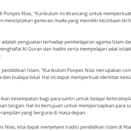
di Ponpes Nias, “Kurikulum ini dirancang untuk memperkua
ingin menciptakan generasi muda yang memiliki kecintaan ter
ias adalah penguatan terhadap pembelajaran agama Islam da
 menghafal Al-Quran dan hadits serta mempelajari adat istiad
.
r pendidikan Islam, “Kurikulum Ponpes Nias merupakan con
an budaya lokal. Hal ini dapat memperkuat identitas keis
ikan kesempatan bagi para santri untuk belajar keterampi
jinan tangan. Hal ini bertujuan untuk mempersiapkan para sa
terampilan yang berguna di masa depan.
Nias, kita dapat menyelami tradisi pendidikan Islam di Ni