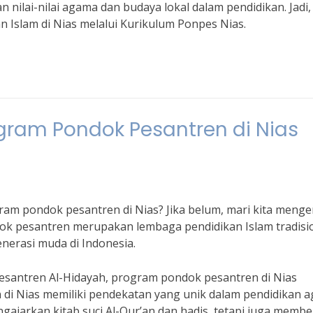
lai-nilai agama dan budaya lokal dalam pendidikan. Jadi,
an Islam di Nias melalui Kurikulum Ponpes Nias.
s
gram Pondok Pesantren di Nias
m pondok pesantren di Nias? Jika belum, mari kita menge
ndok pesantren merupakan lembaga pendidikan Islam tradisi
nerasi muda di Indonesia.
santren Al-Hidayah, program pondok pesantren di Nias
en di Nias memiliki pendekatan yang unik dalam pendidikan 
gajarkan kitab suci Al-Qur’an dan hadis, tetapi juga membe