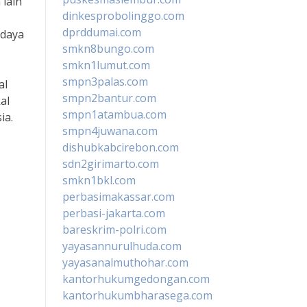
 lain
dinkesprobolinggo.com
dprddumai.com
udaya
smkn8bungo.com
smkn1lumut.com
smpn3palas.com
al
smpn2bantur.com
al
smpn1atambua.com
ia.
smpn4juwana.com
dishubkabcirebon.com
sdn2girimarto.com
smkn1bkl.com
perbasimakassar.com
perbasi-jakarta.com
bareskrim-polri.com
yayasannurulhuda.com
yayasanalmuthohar.com
kantorhukumgedongan.com
kantorhukumbharasega.com