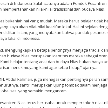
aerah di Indonesia. Salah satunya adalah Pondok Pesantren 
m mempertahankan nilai-nilai tradisional dan budaya Nias.
ias bukanlah hal yang mudah. Mereka harus belajar tidak h
ng kaya akan nilai-nilai kearifan lokal. Hal ini sejalan den
pendidikan Islam, yang menyatakan bahwa pondok pesantre
ya lokal di Indonesia.
mad, mengungkapkan betapa pentingnya menjaga tradisi dan
i dan budaya Nias merupakan identitas mereka sebagai ora
. “Kami belajar tentang adat dan budaya Nias bukan hanya u
risan nenek moyang kami agar tetap hidup,” ujarnya.
 KH. Abdul Rahman, juga menegaskan pentingnya peran sant
 Menurutnya, santri merupakan ujung tombak dalam menjaga
globalisasi yang semakin mengancam.
esantren Nias terus berusaha untuk memperkokoh nilai-nil