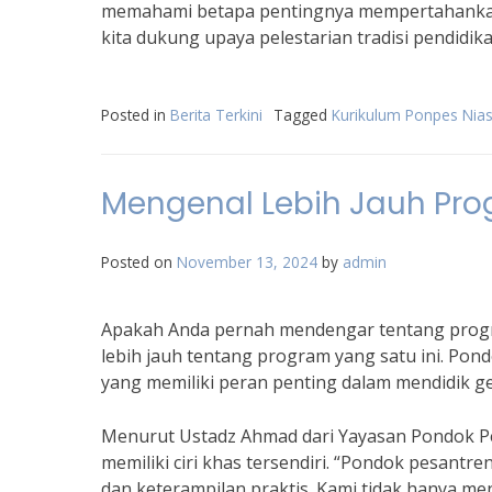
memahami betapa pentingnya mempertahankan ni
kita dukung upaya pelestarian tradisi pendidik
Posted in
Berita Terkini
Tagged
Kurikulum Ponpes Nia
Mengenal Lebih Jauh Pro
Posted on
November 13, 2024
by
admin
Apakah Anda pernah mendengar tentang progra
lebih jauh tentang program yang satu ini. Po
yang memiliki peran penting dalam mendidik ge
Menurut Ustadz Ahmad dari Yayasan Pondok Pe
memiliki ciri khas tersendiri. “Pondok pesantr
dan keterampilan praktis. Kami tidak hanya men