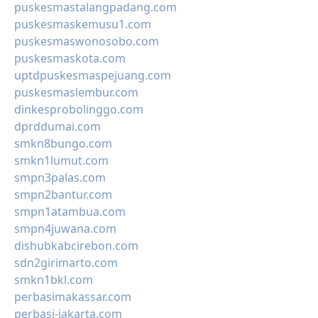
puskesmastalangpadang.com
puskesmaskemusu1.com
puskesmaswonosobo.com
puskesmaskota.com
uptdpuskesmaspejuang.com
puskesmaslembur.com
dinkesprobolinggo.com
dprddumai.com
smkn8bungo.com
smkn1lumut.com
smpn3palas.com
smpn2bantur.com
smpn1atambua.com
smpn4juwana.com
dishubkabcirebon.com
sdn2girimarto.com
smkn1bkl.com
perbasimakassar.com
perbasi-jakarta.com