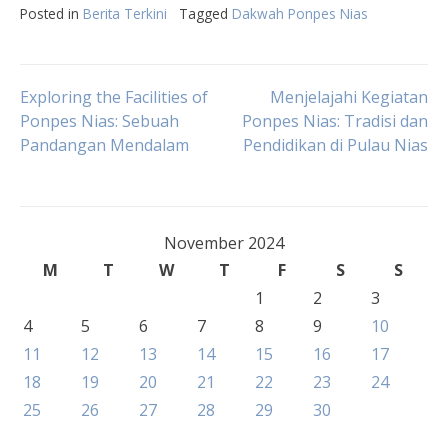
Posted in
Berita Terkini
Tagged
Dakwah Ponpes Nias
Post
Exploring the Facilities of
Menjelajahi Kegiatan
Ponpes Nias: Sebuah
Ponpes Nias: Tradisi dan
Pandangan Mendalam
Pendidikan di Pulau Nias
navigation
November 2024
M
T
W
T
F
S
S
1
2
3
4
5
6
7
8
9
10
11
12
13
14
15
16
17
18
19
20
21
22
23
24
25
26
27
28
29
30