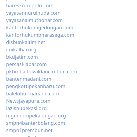
bareskrim-polri.com
yayasannurulhuda.com
yayasanalmuthohar.com
kantorhukumgedongan.com
kantorhukumbharasega.com
disbunkaltim.net
imikalbar.org
bkdjatim.com
percasi-jabar.com
pkbmbaitulwildancirebon.com
bantenmadani.com
pengkottipekanbaru.com
baleluhurmanado.com
NewsJayapura.com
lazisnubekasi.org
mgmppmpekalongan.org
smpn4bantarbolang.com
smpn1prembun.net