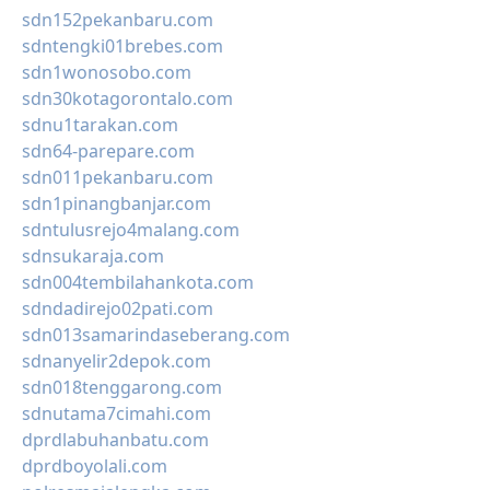
sdn152pekanbaru.com
sdntengki01brebes.com
sdn1wonosobo.com
sdn30kotagorontalo.com
sdnu1tarakan.com
sdn64-parepare.com
sdn011pekanbaru.com
sdn1pinangbanjar.com
sdntulusrejo4malang.com
sdnsukaraja.com
sdn004tembilahankota.com
sdndadirejo02pati.com
sdn013samarindaseberang.com
sdnanyelir2depok.com
sdn018tenggarong.com
sdnutama7cimahi.com
dprdlabuhanbatu.com
dprdboyolali.com