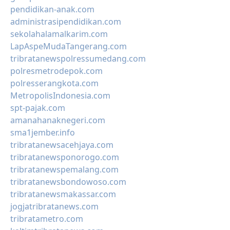
pendidikan-anak.com
administrasipendidikan.com
sekolahalamalkarim.com
LapAspeMudaTangerang.com
tribratanewspolressumedang.com
polresmetrodepok.com
polresserangkota.com
MetropolisIndonesia.com
spt-pajak.com
amanahanaknegeri.com
sma1jember.info
tribratanewsacehjaya.com
tribratanewsponorogo.com
tribratanewspemalang.com
tribratanewsbondowoso.com
tribratanewsmakassar.com
jogjatribratanews.com
tribratametro.com