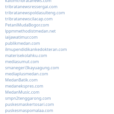
kaltimtribratanews.com
tribratanewsressergai.com
tribratanewspoldasulteng.com
tribratanewscilacap.com
PetaniMudaBogor.com
lppmmethodistmedan.net
iaijawatimur.com
publikmedan.com
ilmupendidikankedokteran.com
materisekolahku.com
mediasumut.com
smanegeri3kayuagung.com
mediaplusmedan.com
MedanBatik.com
medanekspres.com
MedanMusic.com
smpn2tenggarong.com
puskesmaskertosari.com
puskesmaspomalaa.com