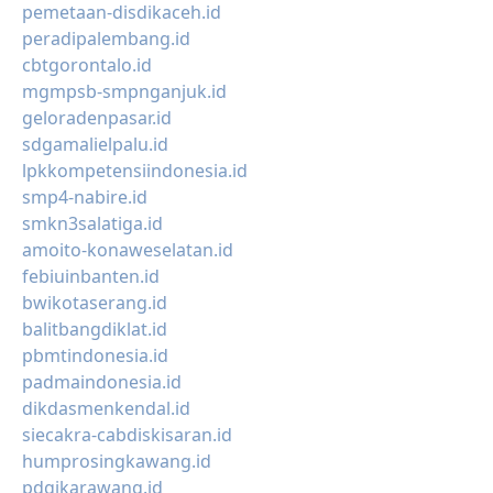
pemetaan-disdikaceh.id
peradipalembang.id
cbtgorontalo.id
mgmpsb-smpnganjuk.id
geloradenpasar.id
sdgamalielpalu.id
lpkkompetensiindonesia.id
smp4-nabire.id
smkn3salatiga.id
amoito-konaweselatan.id
febiuinbanten.id
bwikotaserang.id
balitbangdiklat.id
pbmtindonesia.id
padmaindonesia.id
dikdasmenkendal.id
siecakra-cabdiskisaran.id
humprosingkawang.id
pdgikarawang.id