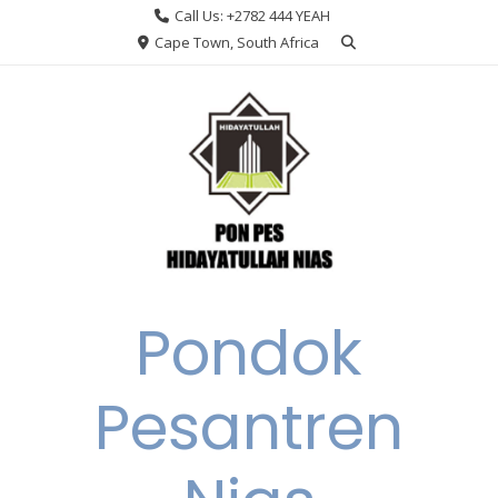
Skip
Call Us: +2782 444 YEAH
to
Cape Town, South Africa
content
Pondok
Pesantren