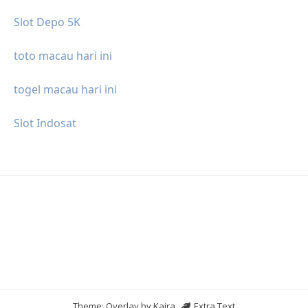
Slot Depo 5K
toto macau hari ini
togel macau hari ini
Slot Indosat
Theme: Overlay by
Kaira
.
Extra Text