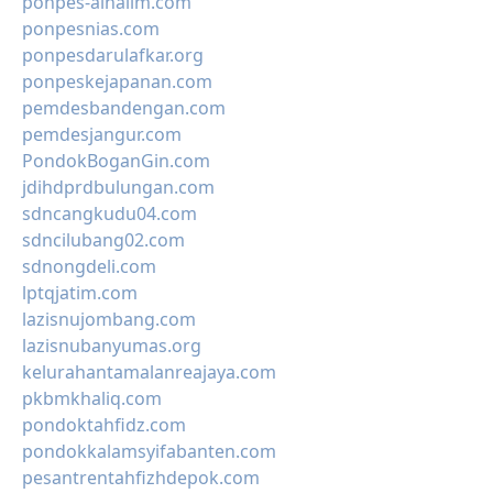
ponpes-alhalim.com
ponpesnias.com
ponpesdarulafkar.org
ponpeskejapanan.com
pemdesbandengan.com
pemdesjangur.com
PondokBoganGin.com
jdihdprdbulungan.com
sdncangkudu04.com
sdncilubang02.com
sdnongdeli.com
lptqjatim.com
lazisnujombang.com
lazisnubanyumas.org
kelurahantamalanreajaya.com
pkbmkhaliq.com
pondoktahfidz.com
pondokkalamsyifabanten.com
pesantrentahfizhdepok.com