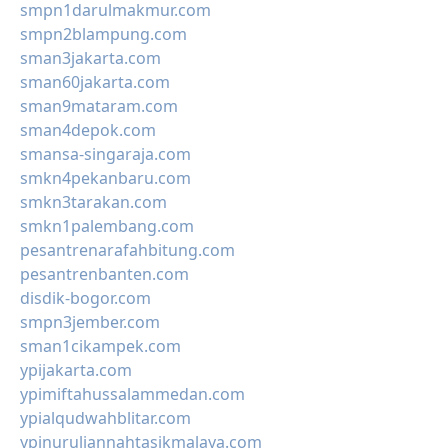
smpn1darulmakmur.com
smpn2blampung.com
sman3jakarta.com
sman60jakarta.com
sman9mataram.com
sman4depok.com
smansa-singaraja.com
smkn4pekanbaru.com
smkn3tarakan.com
smkn1palembang.com
pesantrenarafahbitung.com
pesantrenbanten.com
disdik-bogor.com
smpn3jember.com
sman1cikampek.com
ypijakarta.com
ypimiftahussalammedan.com
ypialqudwahblitar.com
ypinuruljannahtasikmalaya.com