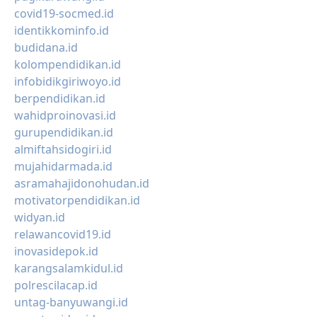
covid19-socmed.id
identikkominfo.id
budidana.id
kolompendidikan.id
infobidikgiriwoyo.id
berpendidikan.id
wahidproinovasi.id
gurupendidikan.id
almiftahsidogiri.id
mujahidarmada.id
asramahajidonohudan.id
motivatorpendidikan.id
widyan.id
relawancovid19.id
inovasidepok.id
karangsalamkidul.id
polrescilacap.id
untag-banyuwangi.id