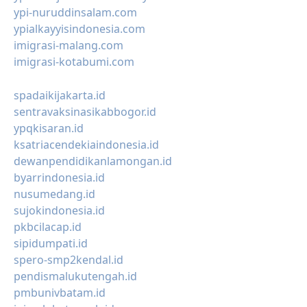
ypi-nuruddinsalam.com
ypialkayyisindonesia.com
imigrasi-malang.com
imigrasi-kotabumi.com
spadaikijakarta.id
sentravaksinasikabbogor.id
ypqkisaran.id
ksatriacendekiaindonesia.id
dewanpendidikanlamongan.id
byarrindonesia.id
nusumedang.id
sujokindonesia.id
pkbcilacap.id
sipidumpati.id
spero-smp2kendal.id
pendismalukutengah.id
pmbunivbatam.id