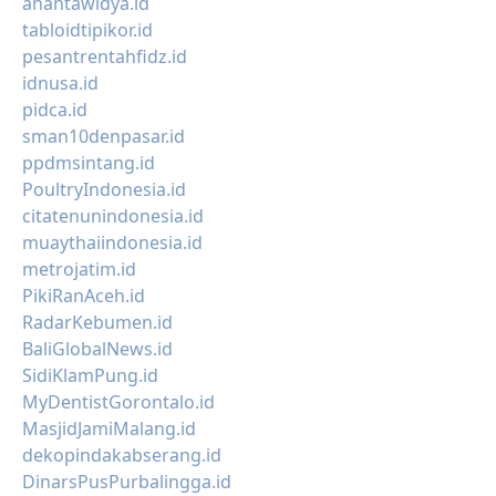
anantawidya.id
tabloidtipikor.id
pesantrentahfidz.id
idnusa.id
pidca.id
sman10denpasar.id
ppdmsintang.id
PoultryIndonesia.id
citatenunindonesia.id
muaythaiindonesia.id
metrojatim.id
PikiRanAceh.id
RadarKebumen.id
BaliGlobalNews.id
SidiKlamPung.id
MyDentistGorontalo.id
MasjidJamiMalang.id
dekopindakabserang.id
DinarsPusPurbalingga.id