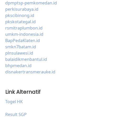
dpmptsp-pemkomedan.id
perkisurabaya.id
pkscibinong.id
pkskotategal.id
rsmitraplumbon.id
umkm-indonesia.id
BapPedaKlaten.id
smkn7batam.id
plnsulawesi.id
balaidikmenbantul.id
bhpmedan.id
disnakertransmerauke.id
Link Alternatif
Togel HK
Result SGP