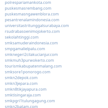
polrespariamankota.com
puskesmasrembang.com
puskesmasngawenblora.com
pesantrenalamindonesia.com
universitastritunggalsurabaya.com
rsudrabasoenimojokerto.com
sekolahtinggi.com
smksamuderaindonesia.com
smpgamalielpalu.com
smknegeri2cilakucianjur.com
smkmuh3purwokerto.com
tourismkabupatenmalang.com
smksore1ponorogo.com
smkn2depok.com
smkn3jepara.com
smkn8tikjayapura.com
smktisingaraja.com
smkpgri1tulungagung.com
smkn2batam.com