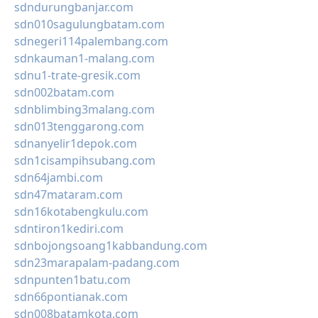
sdndurungbanjar.com
sdn010sagulungbatam.com
sdnegeri114palembang.com
sdnkauman1-malang.com
sdnu1-trate-gresik.com
sdn002batam.com
sdnblimbing3malang.com
sdn013tenggarong.com
sdnanyelir1depok.com
sdn1cisampihsubang.com
sdn64jambi.com
sdn47mataram.com
sdn16kotabengkulu.com
sdntiron1kediri.com
sdnbojongsoang1kabbandung.com
sdn23marapalam-padang.com
sdnpunten1batu.com
sdn66pontianak.com
sdn008batamkota.com