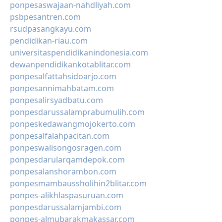
ponpesaswajaan-nahdliyah.com
psbpesantren.com
rsudpasangkayu.com
pendidikan-riau.com
universitaspendidikanindonesia.com
dewanpendidikankotablitar.com
ponpesalfattahsidoarjo.com
ponpesannimahbatam.com
ponpesalirsyadbatu.com
ponpesdarussalamprabumulih.com
ponpeskedawangmojokerto.com
ponpesalfalahpacitan.com
ponpeswalisongosragen.com
ponpesdarularqamdepok.com
ponpesalanshorambon.com
ponpesmambaussholihin2blitar.com
ponpes-alikhlaspasuruan.com
ponpesdarussalamjambi.com
ponpes-almubarakmakassar.com