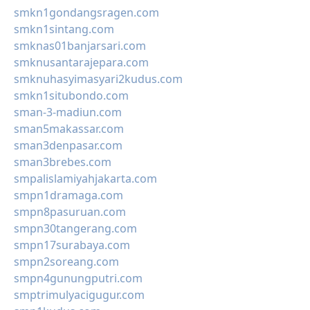
smkn1gondangsragen.com
smkn1sintang.com
smknas01banjarsari.com
smknusantarajepara.com
smknuhasyimasyari2kudus.com
smkn1situbondo.com
sman-3-madiun.com
sman5makassar.com
sman3denpasar.com
sman3brebes.com
smpalislamiyahjakarta.com
smpn1dramaga.com
smpn8pasuruan.com
smpn30tangerang.com
smpn17surabaya.com
smpn2soreang.com
smpn4gunungputri.com
smptrimulyacigugur.com