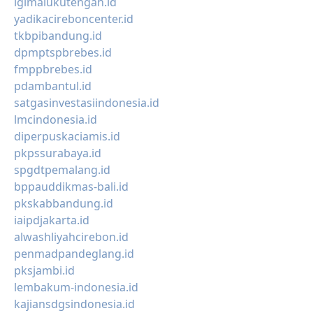
igimalukutengah.id
yadikacireboncenter.id
tkbpibandung.id
dpmptspbrebes.id
fmppbrebes.id
pdambantul.id
satgasinvestasiindonesia.id
lmcindonesia.id
diperpuskaciamis.id
pkpssurabaya.id
spgdtpemalang.id
bppauddikmas-bali.id
pkskabbandung.id
iaipdjakarta.id
alwashliyahcirebon.id
penmadpandeglang.id
pksjambi.id
lembakum-indonesia.id
kajiansdgsindonesia.id