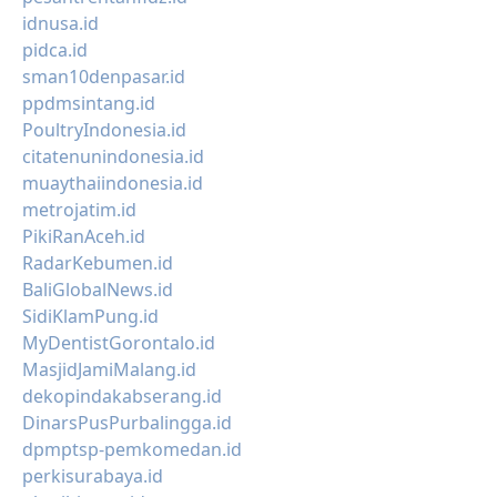
idnusa.id
pidca.id
sman10denpasar.id
ppdmsintang.id
PoultryIndonesia.id
citatenunindonesia.id
muaythaiindonesia.id
metrojatim.id
PikiRanAceh.id
RadarKebumen.id
BaliGlobalNews.id
SidiKlamPung.id
MyDentistGorontalo.id
MasjidJamiMalang.id
dekopindakabserang.id
DinarsPusPurbalingga.id
dpmptsp-pemkomedan.id
perkisurabaya.id