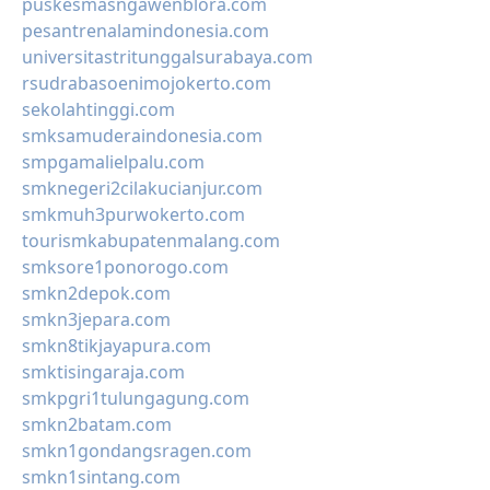
puskesmasngawenblora.com
pesantrenalamindonesia.com
universitastritunggalsurabaya.com
rsudrabasoenimojokerto.com
sekolahtinggi.com
smksamuderaindonesia.com
smpgamalielpalu.com
smknegeri2cilakucianjur.com
smkmuh3purwokerto.com
tourismkabupatenmalang.com
smksore1ponorogo.com
smkn2depok.com
smkn3jepara.com
smkn8tikjayapura.com
smktisingaraja.com
smkpgri1tulungagung.com
smkn2batam.com
smkn1gondangsragen.com
smkn1sintang.com