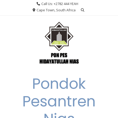
Skip
Call Us: +2782 444 YEAH
to
Cape Town, South Africa
content
Pondok
Pesantren