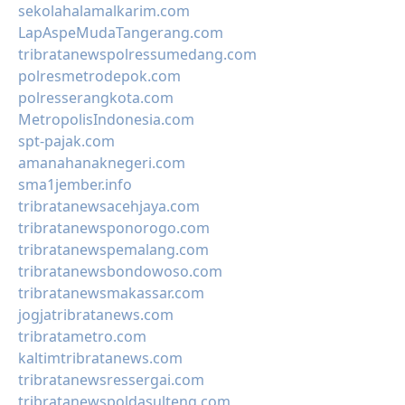
sekolahalamalkarim.com
LapAspeMudaTangerang.com
tribratanewspolressumedang.com
polresmetrodepok.com
polresserangkota.com
MetropolisIndonesia.com
spt-pajak.com
amanahanaknegeri.com
sma1jember.info
tribratanewsacehjaya.com
tribratanewsponorogo.com
tribratanewspemalang.com
tribratanewsbondowoso.com
tribratanewsmakassar.com
jogjatribratanews.com
tribratametro.com
kaltimtribratanews.com
tribratanewsressergai.com
tribratanewspoldasulteng.com