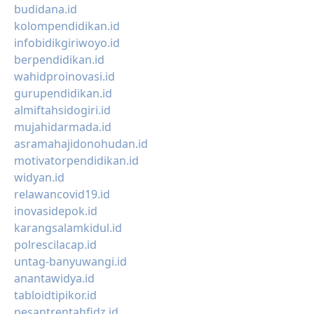
budidana.id
kolompendidikan.id
infobidikgiriwoyo.id
berpendidikan.id
wahidproinovasi.id
gurupendidikan.id
almiftahsidogiri.id
mujahidarmada.id
asramahajidonohudan.id
motivatorpendidikan.id
widyan.id
relawancovid19.id
inovasidepok.id
karangsalamkidul.id
polrescilacap.id
untag-banyuwangi.id
anantawidya.id
tabloidtipikor.id
pesantrentahfidz.id