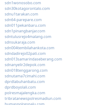
sdn1wonosobo.com
sdn30kotagorontalo.com
sdnu1tarakan.com
sdn64-parepare.com
sdn011pekanbaru.com
sdn1pinangbanjar.com
sdntulusrejo4malang.com
sdnsukaraja.com
sdn004tembilahankota.com
sdndadirejo02pati.com
sdn013samarindaseberang.com
sdnanyelir2depok.com
sdn018tenggarong.com
sdnutama7cimahi.com
dprdlabuhanbatu.com
dprdboyolali.com
polresmajalengka.com
tribratanewspolresmadiun.com
humaspolrespalu.com