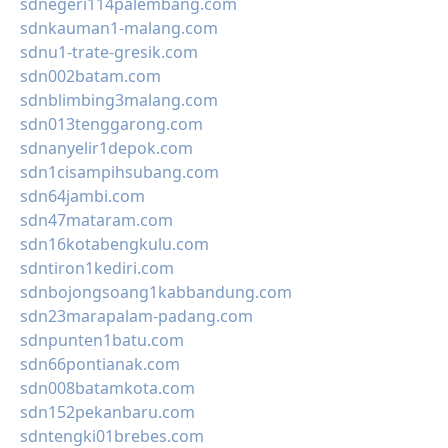
sdnegeri114palembang.com
sdnkauman1-malang.com
sdnu1-trate-gresik.com
sdn002batam.com
sdnblimbing3malang.com
sdn013tenggarong.com
sdnanyelir1depok.com
sdn1cisampihsubang.com
sdn64jambi.com
sdn47mataram.com
sdn16kotabengkulu.com
sdntiron1kediri.com
sdnbojongsoang1kabbandung.com
sdn23marapalam-padang.com
sdnpunten1batu.com
sdn66pontianak.com
sdn008batamkota.com
sdn152pekanbaru.com
sdntengki01brebes.com