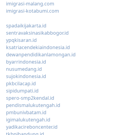
imigrasi-malang.com
imigrasi-kotabumi.com
spadaikijakarta.id
sentravaksinasikabbogor.id
ypqkisaran.id
ksatriacendekiaindonesia.id
dewanpendidikanlamongan.id
byarrindonesia.id
nusumedang.id
sujokindonesia.id
pkbcilacap.id
sipidumpati.id
spero-smp2kendal.id
pendismalukutengah.id
pmbunivbatam.id
igimalukutengah.id
yadikacireboncenter.id
tkbpibandung.id