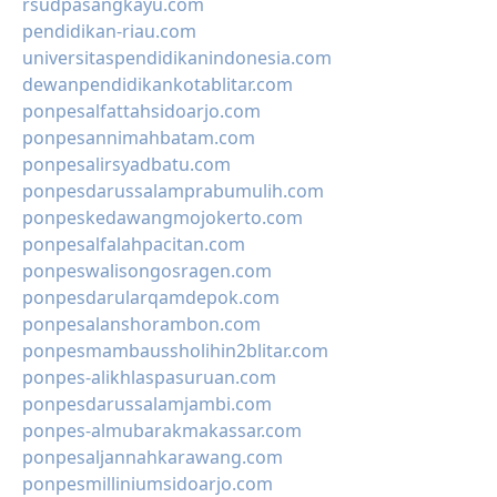
rsudpasangkayu.com
pendidikan-riau.com
universitaspendidikanindonesia.com
dewanpendidikankotablitar.com
ponpesalfattahsidoarjo.com
ponpesannimahbatam.com
ponpesalirsyadbatu.com
ponpesdarussalamprabumulih.com
ponpeskedawangmojokerto.com
ponpesalfalahpacitan.com
ponpeswalisongosragen.com
ponpesdarularqamdepok.com
ponpesalanshorambon.com
ponpesmambaussholihin2blitar.com
ponpes-alikhlaspasuruan.com
ponpesdarussalamjambi.com
ponpes-almubarakmakassar.com
ponpesaljannahkarawang.com
ponpesmilliniumsidoarjo.com