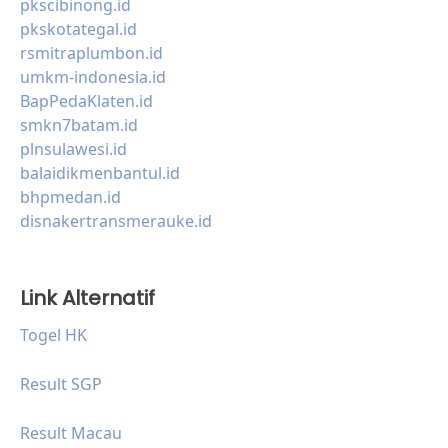
pkscibinong.id
pkskotategal.id
rsmitraplumbon.id
umkm-indonesia.id
BapPedaKlaten.id
smkn7batam.id
plnsulawesi.id
balaidikmenbantul.id
bhpmedan.id
disnakertransmerauke.id
Link Alternatif
Togel HK
Result SGP
Result Macau