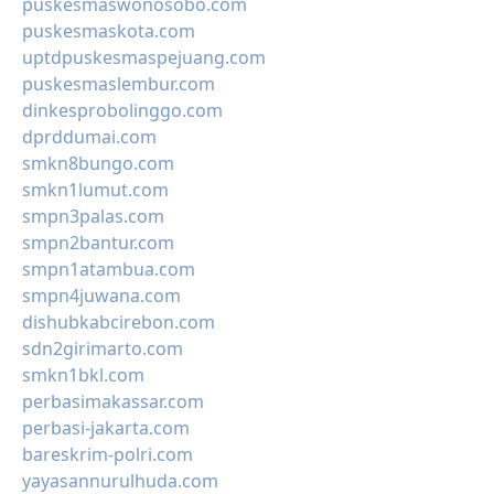
puskesmaswonosobo.com
puskesmaskota.com
uptdpuskesmaspejuang.com
puskesmaslembur.com
dinkesprobolinggo.com
dprddumai.com
smkn8bungo.com
smkn1lumut.com
smpn3palas.com
smpn2bantur.com
smpn1atambua.com
smpn4juwana.com
dishubkabcirebon.com
sdn2girimarto.com
smkn1bkl.com
perbasimakassar.com
perbasi-jakarta.com
bareskrim-polri.com
yayasannurulhuda.com