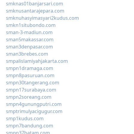
smknas01banjarsari.com
smknusantarajepara.com
smknuhasyimasyari2kudus.com
smkn1situbondo.com
sman-3-madiun.com
sman5makassar.com
sman3denpasar.com
sman3brebes.com
smpalislamiyahjakarta.com
smpn1dramaga.com
smpn8pasuruan.com
smpn30tangerang.com
smpn17surabaya.com
smpn2soreang.com
smpn4gunungputri.com
smptrimulyacigugur.com
smp1kudus.com
smpn7bandung.com
smpn37batam.com