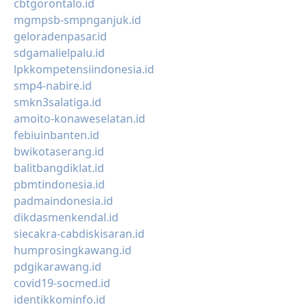
cbtgorontalo.id
mgmpsb-smpnganjuk.id
geloradenpasar.id
sdgamalielpalu.id
lpkkompetensiindonesia.id
smp4-nabire.id
smkn3salatiga.id
amoito-konaweselatan.id
febiuinbanten.id
bwikotaserang.id
balitbangdiklat.id
pbmtindonesia.id
padmaindonesia.id
dikdasmenkendal.id
siecakra-cabdiskisaran.id
humprosingkawang.id
pdgikarawang.id
covid19-socmed.id
identikkominfo.id