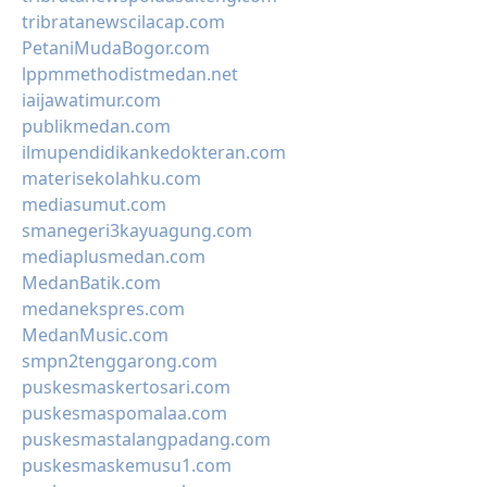
tribratanewscilacap.com
PetaniMudaBogor.com
lppmmethodistmedan.net
iaijawatimur.com
publikmedan.com
ilmupendidikankedokteran.com
materisekolahku.com
mediasumut.com
smanegeri3kayuagung.com
mediaplusmedan.com
MedanBatik.com
medanekspres.com
MedanMusic.com
smpn2tenggarong.com
puskesmaskertosari.com
puskesmaspomalaa.com
puskesmastalangpadang.com
puskesmaskemusu1.com