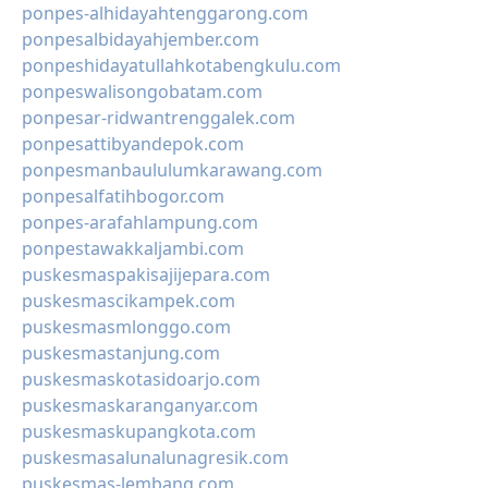
ponpes-alhidayahtenggarong.com
ponpesalbidayahjember.com
ponpeshidayatullahkotabengkulu.com
ponpeswalisongobatam.com
ponpesar-ridwantrenggalek.com
ponpesattibyandepok.com
ponpesmanbaululumkarawang.com
ponpesalfatihbogor.com
ponpes-arafahlampung.com
ponpestawakkaljambi.com
puskesmaspakisajijepara.com
puskesmascikampek.com
puskesmasmlonggo.com
puskesmastanjung.com
puskesmaskotasidoarjo.com
puskesmaskaranganyar.com
puskesmaskupangkota.com
puskesmasalunalunagresik.com
puskesmas-lembang.com