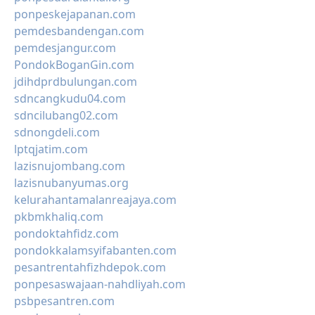
ponpeskejapanan.com
pemdesbandengan.com
pemdesjangur.com
PondokBoganGin.com
jdihdprdbulungan.com
sdncangkudu04.com
sdncilubang02.com
sdnongdeli.com
lptqjatim.com
lazisnujombang.com
lazisnubanyumas.org
kelurahantamalanreajaya.com
pkbmkhaliq.com
pondoktahfidz.com
pondokkalamsyifabanten.com
pesantrentahfizhdepok.com
ponpesaswajaan-nahdliyah.com
psbpesantren.com