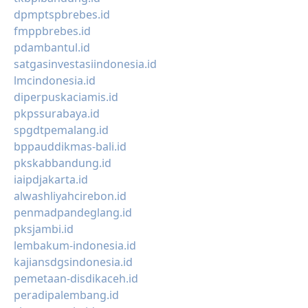
dpmptspbrebes.id
fmppbrebes.id
pdambantul.id
satgasinvestasiindonesia.id
lmcindonesia.id
diperpuskaciamis.id
pkpssurabaya.id
spgdtpemalang.id
bppauddikmas-bali.id
pkskabbandung.id
iaipdjakarta.id
alwashliyahcirebon.id
penmadpandeglang.id
pksjambi.id
lembakum-indonesia.id
kajiansdgsindonesia.id
pemetaan-disdikaceh.id
peradipalembang.id