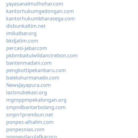
yayasanalmuthohar.com
kantorhukumgedongan.com
kantorhukumbharasega.com
disbunkaltim.net
imikalbar.org
bkdjatim.com
percasi-jabar.com
pkbmbaitulwildancirebon.com
bantenmadani.com
pengkottipekanbaru.com
baleluhurmanado.com
NewsJayapura.com
lazisnubekasi.org
mgmppmpekalongan.org
smpn4bantarbolang.com
smpn1prembun.net
ponpes-alhalim.com
ponpesnias.com
ponpesdarulafkar.org