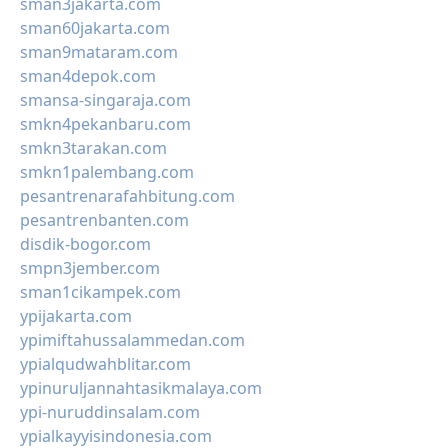
sman3jakarta.com
sman60jakarta.com
sman9mataram.com
sman4depok.com
smansa-singaraja.com
smkn4pekanbaru.com
smkn3tarakan.com
smkn1palembang.com
pesantrenarafahbitung.com
pesantrenbanten.com
disdik-bogor.com
smpn3jember.com
sman1cikampek.com
ypijakarta.com
ypimiftahussalammedan.com
ypialqudwahblitar.com
ypinuruljannahtasikmalaya.com
ypi-nuruddinsalam.com
ypialkayyisindonesia.com