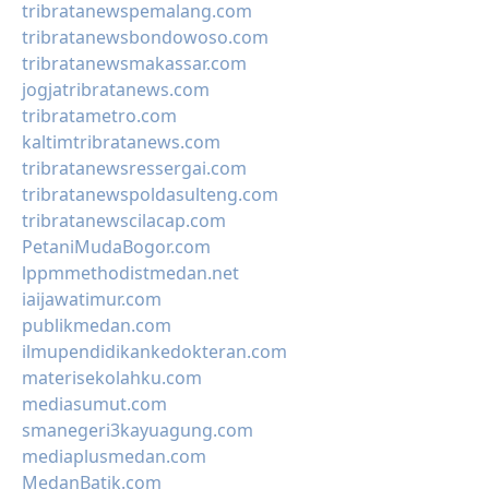
tribratanewspemalang.com
tribratanewsbondowoso.com
tribratanewsmakassar.com
jogjatribratanews.com
tribratametro.com
kaltimtribratanews.com
tribratanewsressergai.com
tribratanewspoldasulteng.com
tribratanewscilacap.com
PetaniMudaBogor.com
lppmmethodistmedan.net
iaijawatimur.com
publikmedan.com
ilmupendidikankedokteran.com
materisekolahku.com
mediasumut.com
smanegeri3kayuagung.com
mediaplusmedan.com
MedanBatik.com