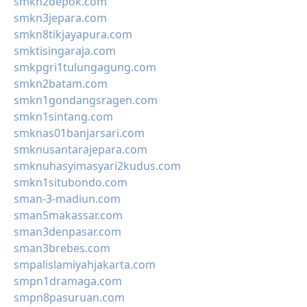
smkn2depok.com
smkn3jepara.com
smkn8tikjayapura.com
smktisingaraja.com
smkpgri1tulungagung.com
smkn2batam.com
smkn1gondangsragen.com
smkn1sintang.com
smknas01banjarsari.com
smknusantarajepara.com
smknuhasyimasyari2kudus.com
smkn1situbondo.com
sman-3-madiun.com
sman5makassar.com
sman3denpasar.com
sman3brebes.com
smpalislamiyahjakarta.com
smpn1dramaga.com
smpn8pasuruan.com