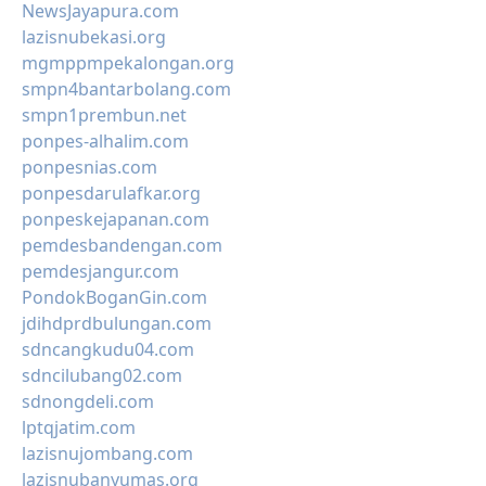
NewsJayapura.com
lazisnubekasi.org
mgmppmpekalongan.org
smpn4bantarbolang.com
smpn1prembun.net
ponpes-alhalim.com
ponpesnias.com
ponpesdarulafkar.org
ponpeskejapanan.com
pemdesbandengan.com
pemdesjangur.com
PondokBoganGin.com
jdihdprdbulungan.com
sdncangkudu04.com
sdncilubang02.com
sdnongdeli.com
lptqjatim.com
lazisnujombang.com
lazisnubanyumas.org