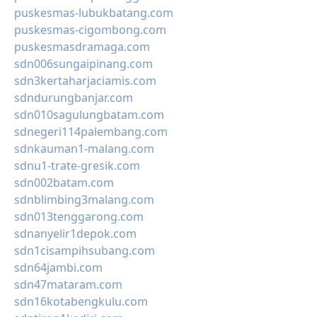
puskesmas-lubukbatang.com
puskesmas-cigombong.com
puskesmasdramaga.com
sdn006sungaipinang.com
sdn3kertaharjaciamis.com
sdndurungbanjar.com
sdn010sagulungbatam.com
sdnegeri114palembang.com
sdnkauman1-malang.com
sdnu1-trate-gresik.com
sdn002batam.com
sdnblimbing3malang.com
sdn013tenggarong.com
sdnanyelir1depok.com
sdn1cisampihsubang.com
sdn64jambi.com
sdn47mataram.com
sdn16kotabengkulu.com