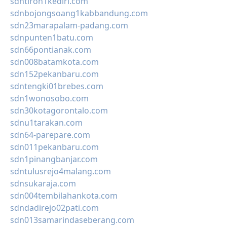
sdntiron1kediri.com
sdnbojongsoang1kabbandung.com
sdn23marapalam-padang.com
sdnpunten1batu.com
sdn66pontianak.com
sdn008batamkota.com
sdn152pekanbaru.com
sdntengki01brebes.com
sdn1wonosobo.com
sdn30kotagorontalo.com
sdnu1tarakan.com
sdn64-parepare.com
sdn011pekanbaru.com
sdn1pinangbanjar.com
sdntulusrejo4malang.com
sdnsukaraja.com
sdn004tembilahankota.com
sdndadirejo02pati.com
sdn013samarindaseberang.com