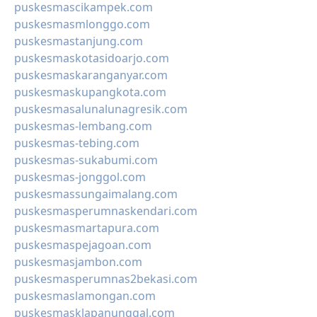
puskesmascikampek.com
puskesmasmlonggo.com
puskesmastanjung.com
puskesmaskotasidoarjo.com
puskesmaskaranganyar.com
puskesmaskupangkota.com
puskesmasalunalunagresik.com
puskesmas-lembang.com
puskesmas-tebing.com
puskesmas-sukabumi.com
puskesmas-jonggol.com
puskesmassungaimalang.com
puskesmasperumnaskendari.com
puskesmasmartapura.com
puskesmaspejagoan.com
puskesmasjambon.com
puskesmasperumnas2bekasi.com
puskesmaslamongan.com
puskesmasklapanunggal.com