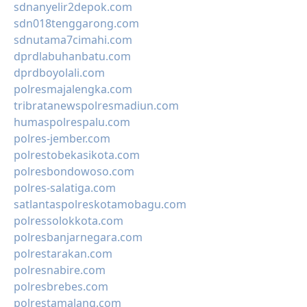
sdnanyelir2depok.com
sdn018tenggarong.com
sdnutama7cimahi.com
dprdlabuhanbatu.com
dprdboyolali.com
polresmajalengka.com
tribratanewspolresmadiun.com
humaspolrespalu.com
polres-jember.com
polrestobekasikota.com
polresbondowoso.com
polres-salatiga.com
satlantaspolreskotamobagu.com
polressolokkota.com
polresbanjarnegara.com
polrestarakan.com
polresnabire.com
polresbrebes.com
polrestamalang.com