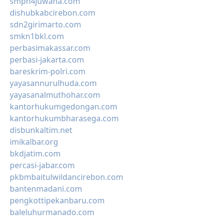
smpn4juwana.com
dishubkabcirebon.com
sdn2girimarto.com
smkn1bkl.com
perbasimakassar.com
perbasi-jakarta.com
bareskrim-polri.com
yayasannurulhuda.com
yayasanalmuthohar.com
kantorhukumgedongan.com
kantorhukumbharasega.com
disbunkaltim.net
imikalbar.org
bkdjatim.com
percasi-jabar.com
pkbmbaitulwildancirebon.com
bantenmadani.com
pengkottipekanbaru.com
baleluhurmanado.com