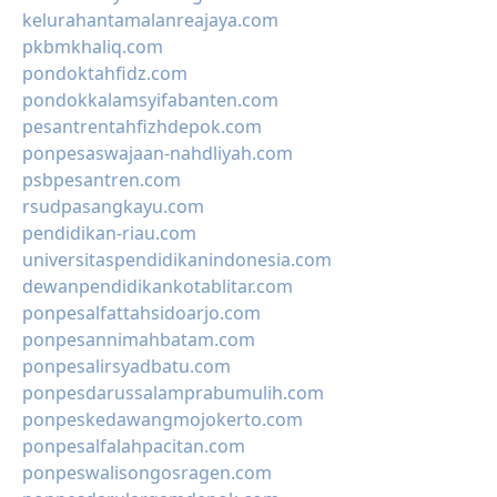
kelurahantamalanreajaya.com
pkbmkhaliq.com
pondoktahfidz.com
pondokkalamsyifabanten.com
pesantrentahfizhdepok.com
ponpesaswajaan-nahdliyah.com
psbpesantren.com
rsudpasangkayu.com
pendidikan-riau.com
universitaspendidikanindonesia.com
dewanpendidikankotablitar.com
ponpesalfattahsidoarjo.com
ponpesannimahbatam.com
ponpesalirsyadbatu.com
ponpesdarussalamprabumulih.com
ponpeskedawangmojokerto.com
ponpesalfalahpacitan.com
ponpeswalisongosragen.com