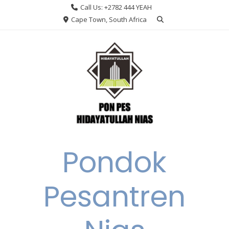
Skip
Call Us: +2782 444 YEAH
to
Cape Town, South Africa
content
Pondok
Pesantren