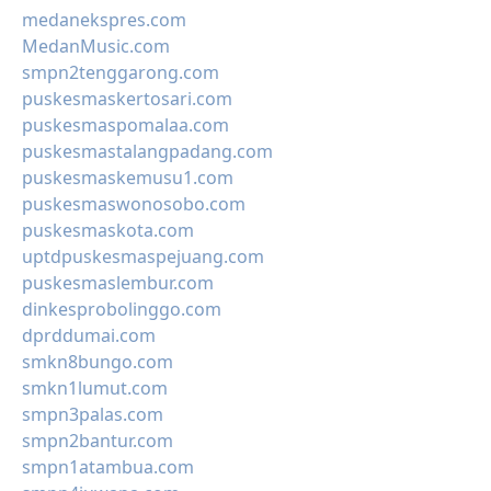
medanekspres.com
MedanMusic.com
smpn2tenggarong.com
puskesmaskertosari.com
puskesmaspomalaa.com
puskesmastalangpadang.com
puskesmaskemusu1.com
puskesmaswonosobo.com
puskesmaskota.com
uptdpuskesmaspejuang.com
puskesmaslembur.com
dinkesprobolinggo.com
dprddumai.com
smkn8bungo.com
smkn1lumut.com
smpn3palas.com
smpn2bantur.com
smpn1atambua.com