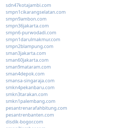
sdn47kotajambi.com
smpn1cikarangselatan.com
smpn9ambon.com
smpn36jakarta.com
smpn6-purwodadi.com
smpn1darulmakmur.com
smpn2blampung.com
sman3jakarta.com
sman60jakarta.com
sman9mataram.com
sman4depok.com
smansa-singaraja.com
smkn4pekanbaru.com
smkn3tarakan.com
smkn1palembang.com
pesantrenarafahbitung.com
pesantrenbanten.com
disdik-bogor.com