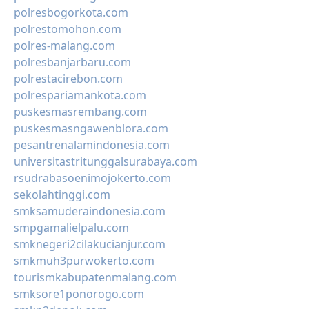
polresbogorkota.com
polrestomohon.com
polres-malang.com
polresbanjarbaru.com
polrestacirebon.com
polrespariamankota.com
puskesmasrembang.com
puskesmasngawenblora.com
pesantrenalamindonesia.com
universitastritunggalsurabaya.com
rsudrabasoenimojokerto.com
sekolahtinggi.com
smksamuderaindonesia.com
smpgamalielpalu.com
smknegeri2cilakucianjur.com
smkmuh3purwokerto.com
tourismkabupatenmalang.com
smksore1ponorogo.com