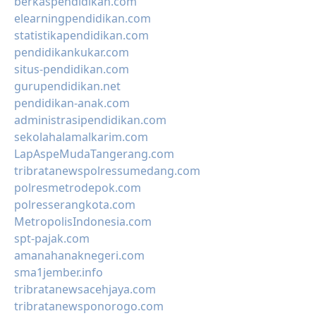
berkaspendidikan.com
elearningpendidikan.com
statistikapendidikan.com
pendidikankukar.com
situs-pendidikan.com
gurupendidikan.net
pendidikan-anak.com
administrasipendidikan.com
sekolahalamalkarim.com
LapAspeMudaTangerang.com
tribratanewspolressumedang.com
polresmetrodepok.com
polresserangkota.com
MetropolisIndonesia.com
spt-pajak.com
amanahanaknegeri.com
sma1jember.info
tribratanewsacehjaya.com
tribratanewsponorogo.com