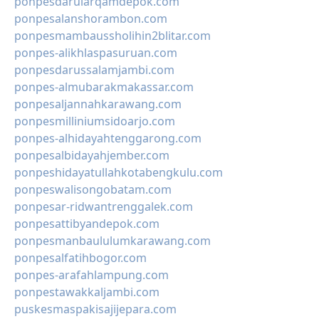
ponpesdarularqamdepok.com
ponpesalanshorambon.com
ponpesmambaussholihin2blitar.com
ponpes-alikhlaspasuruan.com
ponpesdarussalamjambi.com
ponpes-almubarakmakassar.com
ponpesaljannahkarawang.com
ponpesmilliniumsidoarjo.com
ponpes-alhidayahtenggarong.com
ponpesalbidayahjember.com
ponpeshidayatullahkotabengkulu.com
ponpeswalisongobatam.com
ponpesar-ridwantrenggalek.com
ponpesattibyandepok.com
ponpesmanbaululumkarawang.com
ponpesalfatihbogor.com
ponpes-arafahlampung.com
ponpestawakkaljambi.com
puskesmaspakisajijepara.com