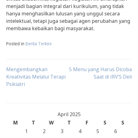
menjadi bagian integral dari kurikulum, yang tidak
hanya menghasilkan lulusan yang unggul secara
intelektual, tetapi juga sebagai agen perubahan yang
membawa kebaikan bagi masyarakat.
Posted in
Berita Terkini
Post
Mengembangkan
5 Menu yang Harus Dicoba
Kreativitas Melalui Terapi
Saat di IRV’S Deli
Psikiatri
navigation
April 2025
M
T
W
T
F
S
S
1
2
3
4
5
6