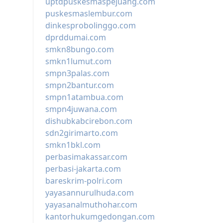
uptdpuskesmaspejuang.com
puskesmaslembur.com
dinkesprobolinggo.com
dprddumai.com
smkn8bungo.com
smkn1lumut.com
smpn3palas.com
smpn2bantur.com
smpn1atambua.com
smpn4juwana.com
dishubkabcirebon.com
sdn2girimarto.com
smkn1bkl.com
perbasimakassar.com
perbasi-jakarta.com
bareskrim-polri.com
yayasannurulhuda.com
yayasanalmuthohar.com
kantorhukumgedongan.com