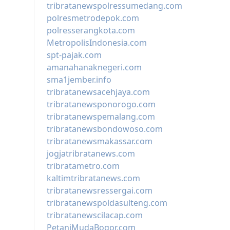
tribratanewspolressumedang.com
polresmetrodepok.com
polresserangkota.com
MetropolisIndonesia.com
spt-pajak.com
amanahanaknegeri.com
sma1jember.info
tribratanewsacehjaya.com
tribratanewsponorogo.com
tribratanewspemalang.com
tribratanewsbondowoso.com
tribratanewsmakassar.com
jogjatribratanews.com
tribratametro.com
kaltimtribratanews.com
tribratanewsressergai.com
tribratanewspoldasulteng.com
tribratanewscilacap.com
PetaniMudaBogor.com