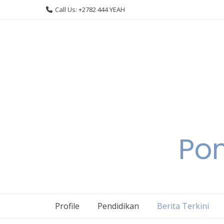
Skip
Call Us: +2782 444 YEAH
to
content
Pon
Profile
Pendidikan
Berita Terkini