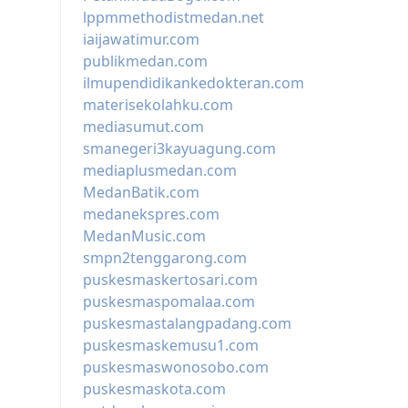
lppmmethodistmedan.net
iaijawatimur.com
publikmedan.com
ilmupendidikankedokteran.com
materisekolahku.com
mediasumut.com
smanegeri3kayuagung.com
mediaplusmedan.com
MedanBatik.com
medanekspres.com
MedanMusic.com
smpn2tenggarong.com
puskesmaskertosari.com
puskesmaspomalaa.com
puskesmastalangpadang.com
puskesmaskemusu1.com
puskesmaswonosobo.com
puskesmaskota.com