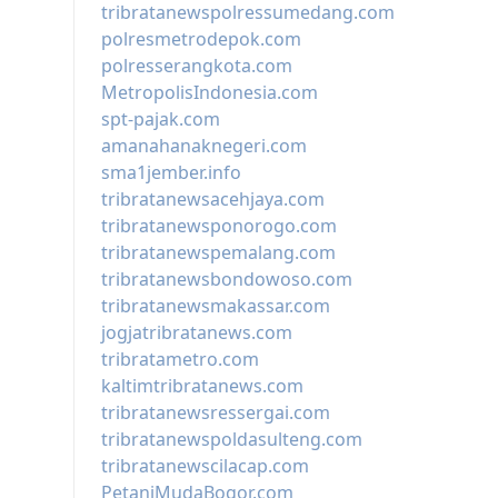
tribratanewspolressumedang.com
polresmetrodepok.com
polresserangkota.com
MetropolisIndonesia.com
spt-pajak.com
amanahanaknegeri.com
sma1jember.info
tribratanewsacehjaya.com
tribratanewsponorogo.com
tribratanewspemalang.com
tribratanewsbondowoso.com
tribratanewsmakassar.com
jogjatribratanews.com
tribratametro.com
kaltimtribratanews.com
tribratanewsressergai.com
tribratanewspoldasulteng.com
tribratanewscilacap.com
PetaniMudaBogor.com