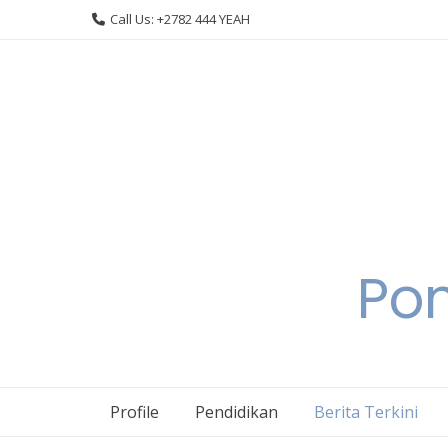
Skip
Call Us: +2782 444 YEAH
to
content
Pon
Profile
Pendidikan
Berita Terkini