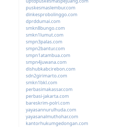
uptdpuskesmaspejuang.com
puskesmaslembur.com
dinkesprobolinggo.com
dprddumai.com
smkn8bungo.com
smkn1lumut.com
smpn3palas.com
smpn2bantur.com
smpn1atambua.com
smpn4juwana.com
dishubkabcirebon.com
sdn2girimarto.com
smkn1bkl.com
perbasimakassar.com
perbasi-jakarta.com
bareskrim-polri.com
yayasannurulhuda.com
yayasanalmuthohar.com
kantorhukumgedongan.com