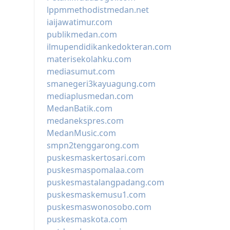
lppmmethodistmedan.net
iaijawatimur.com
publikmedan.com
ilmupendidikankedokteran.com
materisekolahku.com
mediasumut.com
smanegeri3kayuagung.com
mediaplusmedan.com
MedanBatik.com
medanekspres.com
MedanMusic.com
smpn2tenggarong.com
puskesmaskertosari.com
puskesmaspomalaa.com
puskesmastalangpadang.com
puskesmaskemusu1.com
puskesmaswonosobo.com
puskesmaskota.com