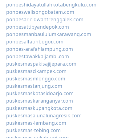
ponpeshidayatullahkotabengkulu.com
ponpeswalisongobatam.com
ponpesar-ridwantrenggalek.com
ponpesattibyandepok.com
ponpesmanbaululumkarawang.com
ponpesalfatihbogor.com
ponpes-arafahlampung.com
ponpestawakkaljambi.com
puskesmaspakisajijepara.com
puskesmascikampek.com
puskesmasmlonggo.com
puskesmastanjung.com
puskesmaskotasidoarjo.com
puskesmaskaranganyar.com
puskesmaskupangkota.com
puskesmasalunalunagresik.com
puskesmas-lembang.com
puskesmas-tebing.com
puskesmas-sukabumi.com