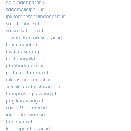
geloradenpasar.id
sdgamalielpalu.id
lpkkompetensiindonesia.id
smp4-nabire.id
smkn3salatiga.id
amoito-konaweselatan.id
febiuinbanten.id
bwikotaserang.id
balitbangdiklat.id
pbmtindonesia.id
padmaindonesia.id
dikdasmenkendal.id
siecakra-cabdiskisaran.id
humprosingkawang.id
pdgikarawang.id
covid19-socmed.id
identikkominfo.id
budidana.id
kolompendidikan.id