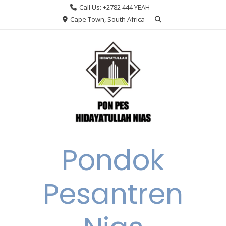
Skip
Call Us: +2782 444 YEAH
to
Cape Town, South Africa
content
Pondok
Pesantren