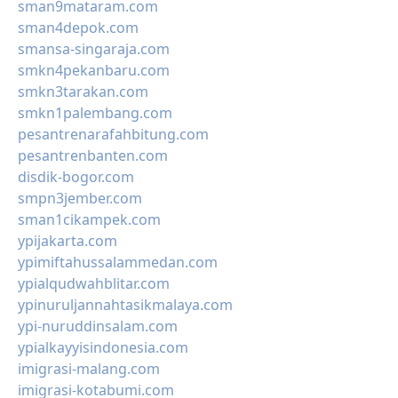
sman9mataram.com
sman4depok.com
smansa-singaraja.com
smkn4pekanbaru.com
smkn3tarakan.com
smkn1palembang.com
pesantrenarafahbitung.com
pesantrenbanten.com
disdik-bogor.com
smpn3jember.com
sman1cikampek.com
ypijakarta.com
ypimiftahussalammedan.com
ypialqudwahblitar.com
ypinuruljannahtasikmalaya.com
ypi-nuruddinsalam.com
ypialkayyisindonesia.com
imigrasi-malang.com
imigrasi-kotabumi.com