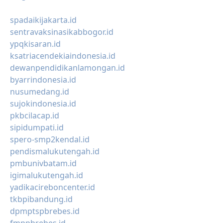
spadaikijakarta.id
sentravaksinasikabbogor.id
ypqkisaran.id
ksatriacendekiaindonesia.id
dewanpendidikanlamongan.id
byarrindonesia.id
nusumedang.id
sujokindonesia.id
pkbcilacap.id
sipidumpati.id
spero-smp2kendal.id
pendismalukutengah.id
pmbunivbatam.id
igimalukutengah.id
yadikacireboncenter.id
tkbpibandung.id
dpmptspbrebes.id