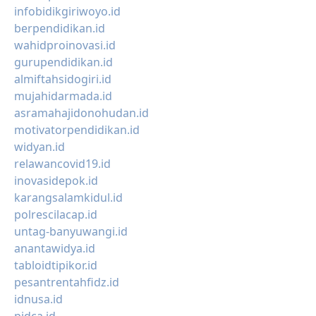
infobidikgiriwoyo.id
berpendidikan.id
wahidproinovasi.id
gurupendidikan.id
almiftahsidogiri.id
mujahidarmada.id
asramahajidonohudan.id
motivatorpendidikan.id
widyan.id
relawancovid19.id
inovasidepok.id
karangsalamkidul.id
polrescilacap.id
untag-banyuwangi.id
anantawidya.id
tabloidtipikor.id
pesantrentahfidz.id
idnusa.id