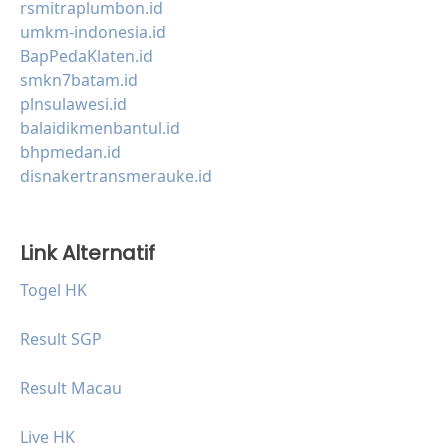
rsmitraplumbon.id
umkm-indonesia.id
BapPedaKlaten.id
smkn7batam.id
plnsulawesi.id
balaidikmenbantul.id
bhpmedan.id
disnakertransmerauke.id
Link Alternatif
Togel HK
Result SGP
Result Macau
Live HK