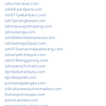
sdnu1tarakan.com
sdn64-parepare.com
sdn011pekanbaru.com
sdn1pinangbanjar.com
sdntulusrejo4malang.com
sdnsukaraja.com
sdn004tembilahankota.com
sdndadirejo02pati.com
sdn013samarindaseberang.com
sdnanyelir2depok.com
sdn018tenggarong.com
sdnutama7cimahi.com
dprdlabuhanbatu.com
dprdboyolali.com
polresmajalengka.com
tribratanewspolresmadiun.com
humaspolrespalu.com
polres-jember.com
polrestobekasikota.com