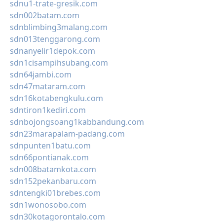
sdnu1-trate-gresik.com
sdn002batam.com
sdnblimbing3malang.com
sdn013tenggarong.com
sdnanyelir1depok.com
sdn1cisampihsubang.com
sdn64jambi.com
sdn47mataram.com
sdn16kotabengkulu.com
sdntiron1kediri.com
sdnbojongsoang1kabbandung.com
sdn23marapalam-padang.com
sdnpunten1batu.com
sdn66pontianak.com
sdn008batamkota.com
sdn152pekanbaru.com
sdntengki01brebes.com
sdn1wonosobo.com
sdn30kotagorontalo.com