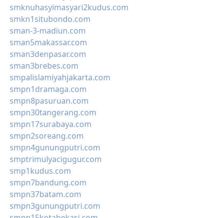
smknuhasyimasyari2kudus.com
smkn1situbondo.com
sman-3-madiun.com
sman5makassar.com
sman3denpasar.com
sman3brebes.com
smpalislamiyahjakarta.com
smpn1dramaga.com
smpn8pasuruan.com
smpn30tangerang.com
smpn17surabaya.com
smpn2soreang.com
smpn4gunungputri.com
smptrimulyacigugur.com
smp1kudus.com
smpn7bandung.com
smpn37batam.com
smpn3gunungputri.com
smpn15kotabekasi.com