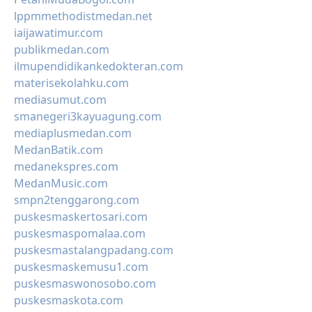
lppmmethodistmedan.net
iaijawatimur.com
publikmedan.com
ilmupendidikankedokteran.com
materisekolahku.com
mediasumut.com
smanegeri3kayuagung.com
mediaplusmedan.com
MedanBatik.com
medanekspres.com
MedanMusic.com
smpn2tenggarong.com
puskesmaskertosari.com
puskesmaspomalaa.com
puskesmastalangpadang.com
puskesmaskemusu1.com
puskesmaswonosobo.com
puskesmaskota.com