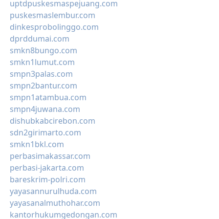
uptdpuskesmaspejuang.com
puskesmaslembur.com
dinkesprobolinggo.com
dprddumai.com
smkn8bungo.com
smkn1lumut.com
smpn3palas.com
smpn2bantur.com
smpn1atambua.com
smpn4juwana.com
dishubkabcirebon.com
sdn2girimarto.com
smkn1bkl.com
perbasimakassar.com
perbasi-jakarta.com
bareskrim-polri.com
yayasannurulhuda.com
yayasanalmuthohar.com
kantorhukumgedongan.com