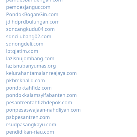
pemdesjangur.com
PondokBoganGin.com
jdihdprdbulungan.com
sdncangkudu04.com
sdncilubang02.com
sdnongdeli.com
lptqjatim.com
lazisnujombang.com
lazisnubanyumas.org
kelurahantamalanreajaya.com
pkbmkhaliq.com
pondoktahfidz.com
pondokkalamsyifabanten.com
pesantrentahfizhdepok.com
ponpesaswajaan-nahdliyah.com
psbpesantren.com
rsudpasangkayu.com
pendidikan-riau.com