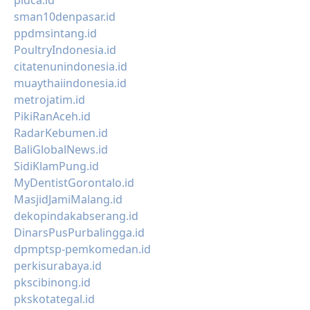
pidca.id
sman10denpasar.id
ppdmsintang.id
PoultryIndonesia.id
citatenunindonesia.id
muaythaiindonesia.id
metrojatim.id
PikiRanAceh.id
RadarKebumen.id
BaliGlobalNews.id
SidiKlamPung.id
MyDentistGorontalo.id
MasjidJamiMalang.id
dekopindakabserang.id
DinarsPusPurbalingga.id
dpmptsp-pemkomedan.id
perkisurabaya.id
pkscibinong.id
pkskotategal.id