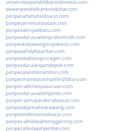
universitaspendidikanindonesia.com
dewanpendidikankotablitar.com
ponpesalfattahsidoarjo.com
ponpesannimahbatam.com
ponpesalirsyadbatu.com
ponpesdarussalamprabumulih.com
ponpeskedawangmojokerto.com
ponpesalfalahpacitan.com
ponpeswalisongosragen.com
ponpesdarularqamdepok.com
ponpesalanshorambon.com
ponpesmambaussholihin2blitar.com
ponpes-alikhlaspasuruan.com
ponpesdarussalamjambi.com
ponpes-almubarakmakassar.com
ponpesaljannahkarawang.com
ponpesmilliniumsidoarjo.com
ponpes-alhidayahtenggarong.com
ponpesalbidayahjember.com