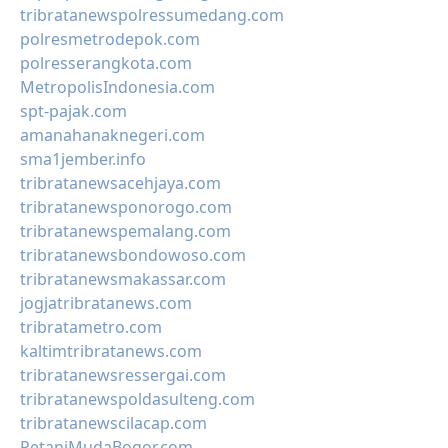
tribratanewspolressumedang.com
polresmetrodepok.com
polresserangkota.com
MetropolisIndonesia.com
spt-pajak.com
amanahanaknegeri.com
sma1jember.info
tribratanewsacehjaya.com
tribratanewsponorogo.com
tribratanewspemalang.com
tribratanewsbondowoso.com
tribratanewsmakassar.com
jogjatribratanews.com
tribratametro.com
kaltimtribratanews.com
tribratanewsressergai.com
tribratanewspoldasulteng.com
tribratanewscilacap.com
PetaniMudaBogor.com