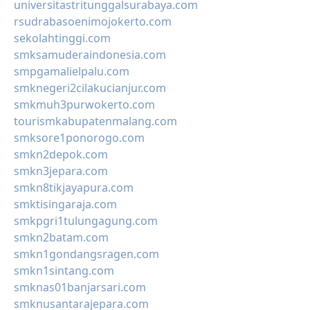
universitastritunggalsurabaya.com
rsudrabasoenimojokerto.com
sekolahtinggi.com
smksamuderaindonesia.com
smpgamalielpalu.com
smknegeri2cilakucianjur.com
smkmuh3purwokerto.com
tourismkabupatenmalang.com
smksore1ponorogo.com
smkn2depok.com
smkn3jepara.com
smkn8tikjayapura.com
smktisingaraja.com
smkpgri1tulungagung.com
smkn2batam.com
smkn1gondangsragen.com
smkn1sintang.com
smknas01banjarsari.com
smknusantarajepara.com