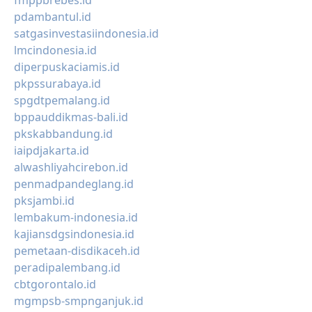
fmppbrebes.id
pdambantul.id
satgasinvestasiindonesia.id
lmcindonesia.id
diperpuskaciamis.id
pkpssurabaya.id
spgdtpemalang.id
bppauddikmas-bali.id
pkskabbandung.id
iaipdjakarta.id
alwashliyahcirebon.id
penmadpandeglang.id
pksjambi.id
lembakum-indonesia.id
kajiansdgsindonesia.id
pemetaan-disdikaceh.id
peradipalembang.id
cbtgorontalo.id
mgmpsb-smpnganjuk.id