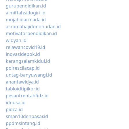
gurupendidikan.id
almiftahsidogiri.id
mujahidarmada.id
asramahajidonohudan.id
motivatorpendidikan.id
widyan.id
relawancovid19.id
inovasidepok.id
karangsalamkidul.id
polrescilacap.id
untag-banyuwangi.id
anantawidya.id
tabloidtipikor.id
pesantrentahfidz.id
idnusa.id
pidca.id
sman10denpasar.id
ppdmsintang.id