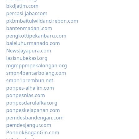
bkdjatim.com
percasi-jabar.com
pkbmbaitulwildancirebon.com
bantenmadani.com
pengkottipekanbaru.com
baleluhurmanado.com
NewsJayapura.com
lazisnubekasi.org
mgmppmpekalongan.org
smpn4bantarbolang.com
smpn1prembun.net
ponpes-alhalim.com
ponpesnias.com
ponpesdarulafkar.org
ponpeskejapanan.com
pemdesbandengan.com
pemdesjangur.com
PondokBoganGin.com