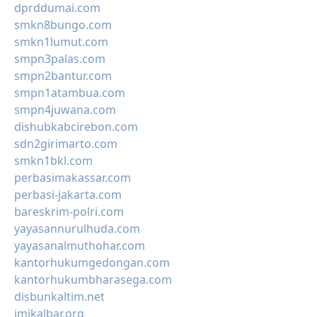
dprddumai.com
smkn8bungo.com
smkn1lumut.com
smpn3palas.com
smpn2bantur.com
smpn1atambua.com
smpn4juwana.com
dishubkabcirebon.com
sdn2girimarto.com
smkn1bkl.com
perbasimakassar.com
perbasi-jakarta.com
bareskrim-polri.com
yayasannurulhuda.com
yayasanalmuthohar.com
kantorhukumgedongan.com
kantorhukumbharasega.com
disbunkaltim.net
imikalbar.org