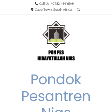
Skip
Call Us: +2782 444 YEAH
to
Cape Town, South Africa
content
Pondok
Pesantren