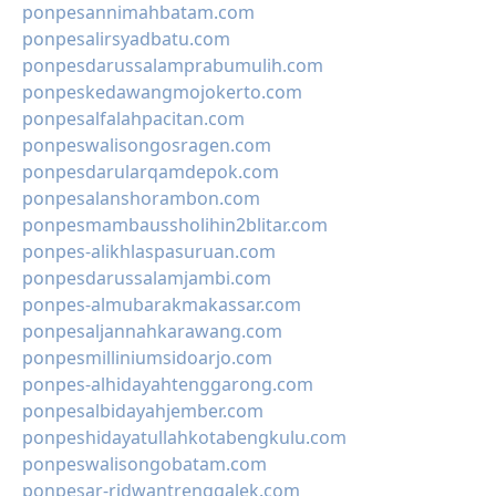
ponpesannimahbatam.com
ponpesalirsyadbatu.com
ponpesdarussalamprabumulih.com
ponpeskedawangmojokerto.com
ponpesalfalahpacitan.com
ponpeswalisongosragen.com
ponpesdarularqamdepok.com
ponpesalanshorambon.com
ponpesmambaussholihin2blitar.com
ponpes-alikhlaspasuruan.com
ponpesdarussalamjambi.com
ponpes-almubarakmakassar.com
ponpesaljannahkarawang.com
ponpesmilliniumsidoarjo.com
ponpes-alhidayahtenggarong.com
ponpesalbidayahjember.com
ponpeshidayatullahkotabengkulu.com
ponpeswalisongobatam.com
ponpesar-ridwantrenggalek.com