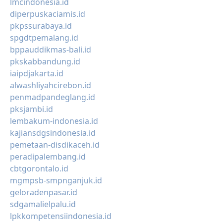
lmcindonesia.id
diperpuskaciamis.id
pkpssurabaya.id
spgdtpemalang.id
bppauddikmas-bali.id
pkskabbandung.id
iaipdjakarta.id
alwashliyahcirebon.id
penmadpandeglang.id
pksjambi.id
lembakum-indonesia.id
kajiansdgsindonesia.id
pemetaan-disdikaceh.id
peradipalembang.id
cbtgorontalo.id
mgmpsb-smpnganjuk.id
geloradenpasar.id
sdgamalielpalu.id
lpkkompetensiindonesia.id