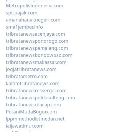
MetropolisIndonesia.com
spt-pajak.com
amanahanaknegeri.com
sma1jember.info
tribratanewsacehjaya.com
tribratanewsponorogo.com
tribratanewspemalang.com
tribratanewsbondowoso.com
tribratanewsmakassar.com
jogjatribratanews.com
tribratametro.com
kaltimtribratanews.com
tribratanewsressergai.com
tribratanewspoldasulteng.com
tribratanewscilacap.com
PetaniMudaBogor.com
lppmmethodistmedan.net
iaijawatimur.com