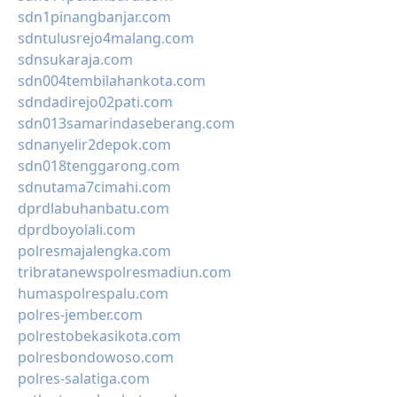
sdn1pinangbanjar.com
sdntulusrejo4malang.com
sdnsukaraja.com
sdn004tembilahankota.com
sdndadirejo02pati.com
sdn013samarindaseberang.com
sdnanyelir2depok.com
sdn018tenggarong.com
sdnutama7cimahi.com
dprdlabuhanbatu.com
dprdboyolali.com
polresmajalengka.com
tribratanewspolresmadiun.com
humaspolrespalu.com
polres-jember.com
polrestobekasikota.com
polresbondowoso.com
polres-salatiga.com