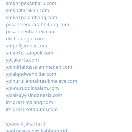
smkn4pekanbaru.com
smkn3tarakan.com
smkn1palembang.com
pesantrenarafahbitung.com
pesantrenbanten.com
disdik-bogor.com
smpn3jember.com
sman1cikampek.com
ypijakarta.com
ypimiftahussalammedan.com
ypialqudwahblitar.com
ypinuruljannahtasikmalaya.com
ypi-nuruddinsalam.com
ypialkayyisindonesia.com
imigrasi-malang.com
imigrasi-kotabumi.com
spadaikijakarta.id
sentravaksinasikabbogor.id