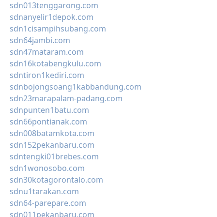
sdn013tenggarong.com
sdnanyelir1depok.com
sdn1cisampihsubang.com
sdn64jambi.com
sdn47mataram.com
sdn16kotabengkulu.com
sdntiron1kediri.com
sdnbojongsoang1kabbandung.com
sdn23marapalam-padang.com
sdnpunten1batu.com
sdn66pontianak.com
sdn008batamkota.com
sdn152pekanbaru.com
sdntengki01brebes.com
sdn1wonosobo.com
sdn30kotagorontalo.com
sdnu1tarakan.com
sdn64-parepare.com
sdn011pekanbaru.com