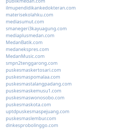
publikmedan.com
ilmupendidikankedokteran.com
materisekolahku.com
mediasumut.com
smanegeri3kayuagung.com
mediaplusmedan.com
MedanBatik.com
medanekspres.com
MedanMusic.com
smpn2tenggarong.com
puskesmaskertosari.com
puskesmaspomalaa.com
puskesmastalangpadang.com
puskesmaskemusu1.com
puskesmaswonosobo.com
puskesmaskota.com
uptdpuskesmaspejuang.com
puskesmaslembur.com
dinkesprobolinggo.com