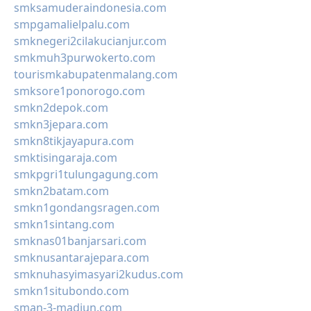
smksamuderaindonesia.com
smpgamalielpalu.com
smknegeri2cilakucianjur.com
smkmuh3purwokerto.com
tourismkabupatenmalang.com
smksore1ponorogo.com
smkn2depok.com
smkn3jepara.com
smkn8tikjayapura.com
smktisingaraja.com
smkpgri1tulungagung.com
smkn2batam.com
smkn1gondangsragen.com
smkn1sintang.com
smknas01banjarsari.com
smknusantarajepara.com
smknuhasyimasyari2kudus.com
smkn1situbondo.com
sman-3-madiun.com