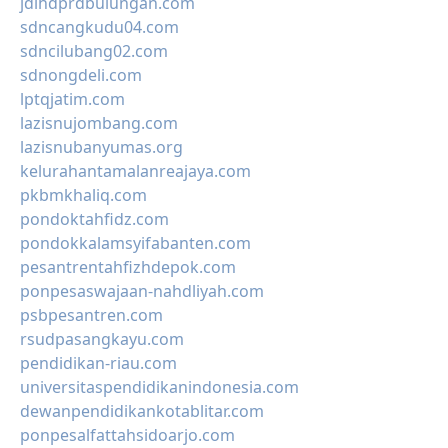
jdihdprdbulungan.com
sdncangkudu04.com
sdncilubang02.com
sdnongdeli.com
lptqjatim.com
lazisnujombang.com
lazisnubanyumas.org
kelurahantamalanreajaya.com
pkbmkhaliq.com
pondoktahfidz.com
pondokkalamsyifabanten.com
pesantrentahfizhdepok.com
ponpesaswajaan-nahdliyah.com
psbpesantren.com
rsudpasangkayu.com
pendidikan-riau.com
universitaspendidikanindonesia.com
dewanpendidikankotablitar.com
ponpesalfattahsidoarjo.com