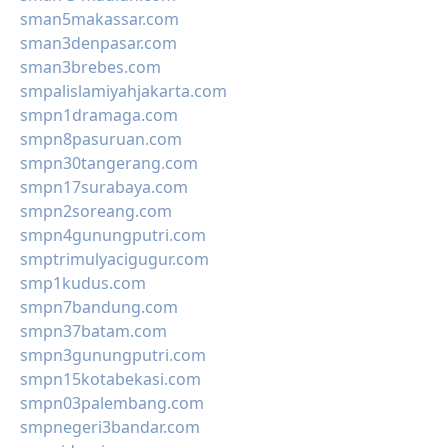
sman5makassar.com
sman3denpasar.com
sman3brebes.com
smpalislamiyahjakarta.com
smpn1dramaga.com
smpn8pasuruan.com
smpn30tangerang.com
smpn17surabaya.com
smpn2soreang.com
smpn4gunungputri.com
smptrimulyacigugur.com
smp1kudus.com
smpn7bandung.com
smpn37batam.com
smpn3gunungputri.com
smpn15kotabekasi.com
smpn03palembang.com
smpnegeri3bandar.com