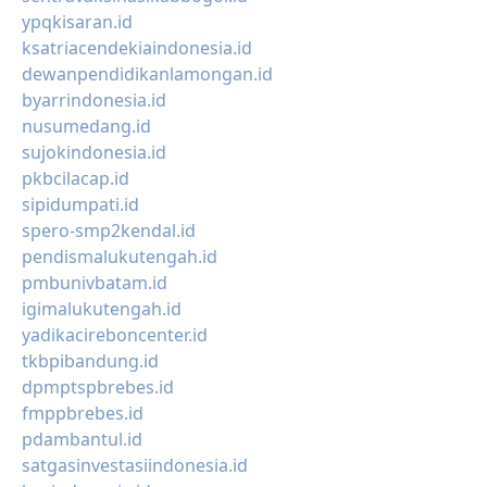
ypqkisaran.id
ksatriacendekiaindonesia.id
dewanpendidikanlamongan.id
byarrindonesia.id
nusumedang.id
sujokindonesia.id
pkbcilacap.id
sipidumpati.id
spero-smp2kendal.id
pendismalukutengah.id
pmbunivbatam.id
igimalukutengah.id
yadikacireboncenter.id
tkbpibandung.id
dpmptspbrebes.id
fmppbrebes.id
pdambantul.id
satgasinvestasiindonesia.id