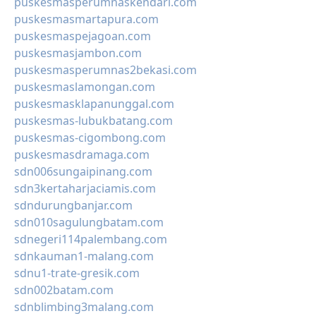
puskesmasperumnaskendari.com
puskesmasmartapura.com
puskesmaspejagoan.com
puskesmasjambon.com
puskesmasperumnas2bekasi.com
puskesmaslamongan.com
puskesmasklapanunggal.com
puskesmas-lubukbatang.com
puskesmas-cigombong.com
puskesmasdramaga.com
sdn006sungaipinang.com
sdn3kertaharjaciamis.com
sdndurungbanjar.com
sdn010sagulungbatam.com
sdnegeri114palembang.com
sdnkauman1-malang.com
sdnu1-trate-gresik.com
sdn002batam.com
sdnblimbing3malang.com