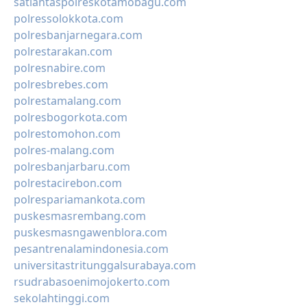
satlantaspolreskotamobagu.com
polressolokkota.com
polresbanjarnegara.com
polrestarakan.com
polresnabire.com
polresbrebes.com
polrestamalang.com
polresbogorkota.com
polrestomohon.com
polres-malang.com
polresbanjarbaru.com
polrestacirebon.com
polrespariamankota.com
puskesmasrembang.com
puskesmasngawenblora.com
pesantrenalamindonesia.com
universitastritunggalsurabaya.com
rsudrabasoenimojokerto.com
sekolahtinggi.com