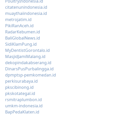
PoultryIndonesia.id
citatenunindonesia.id
muaythaiindonesia.id
metrojatim.id
PikiRanAceh.id
RadarKebumen.id
BaliGlobalNews.id
SidiKlamPung.id
MyDentistGorontalo.id
MasjidJamiMalang.id
dekopindakabserang.id
DinarsPusPurbalingga.id
dpmptsp-pemkomedan.id
perkisurabaya.id
pkscibinong.id
pkskotategal.id
rsmitraplumbon.id
umkm-indonesia.id
BapPedaKlaten.id