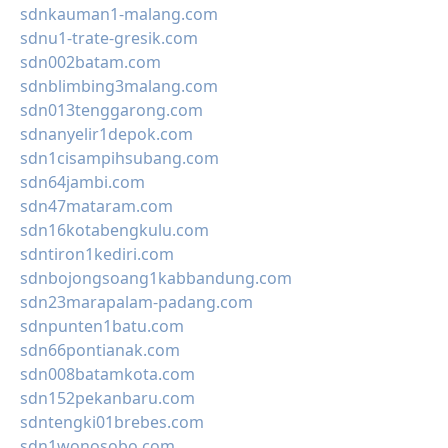
sdnkauman1-malang.com
sdnu1-trate-gresik.com
sdn002batam.com
sdnblimbing3malang.com
sdn013tenggarong.com
sdnanyelir1depok.com
sdn1cisampihsubang.com
sdn64jambi.com
sdn47mataram.com
sdn16kotabengkulu.com
sdntiron1kediri.com
sdnbojongsoang1kabbandung.com
sdn23marapalam-padang.com
sdnpunten1batu.com
sdn66pontianak.com
sdn008batamkota.com
sdn152pekanbaru.com
sdntengki01brebes.com
sdn1wonosobo.com