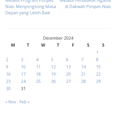
Melalui Program Ponpes
Melalui Pendidikan Agama
Nias: Menyongsong Masa
di Dakwah Ponpes Nias
navigation
Depan yang Lebih Baik
December 2024
M
T
W
T
F
S
S
1
2
3
4
5
6
7
8
9
10
11
12
13
14
15
16
17
18
19
20
21
22
23
24
25
26
27
28
29
30
31
« Nov
Feb »