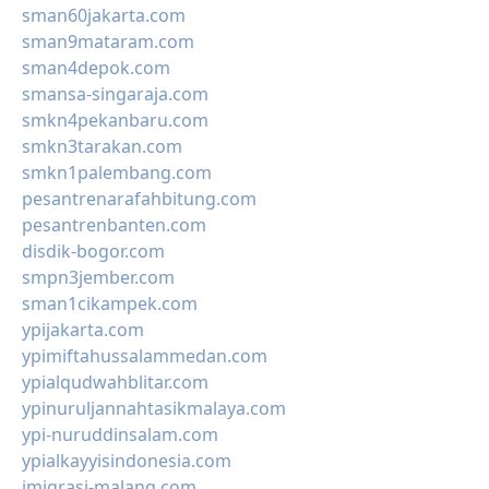
sman60jakarta.com
sman9mataram.com
sman4depok.com
smansa-singaraja.com
smkn4pekanbaru.com
smkn3tarakan.com
smkn1palembang.com
pesantrenarafahbitung.com
pesantrenbanten.com
disdik-bogor.com
smpn3jember.com
sman1cikampek.com
ypijakarta.com
ypimiftahussalammedan.com
ypialqudwahblitar.com
ypinuruljannahtasikmalaya.com
ypi-nuruddinsalam.com
ypialkayyisindonesia.com
imigrasi-malang.com