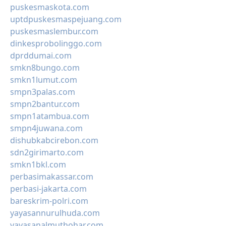
puskesmaskota.com
uptdpuskesmaspejuang.com
puskesmaslembur.com
dinkesprobolinggo.com
dprddumai.com
smkn8bungo.com
smkn1lumut.com
smpn3palas.com
smpn2bantur.com
smpn1atambua.com
smpn4juwana.com
dishubkabcirebon.com
sdn2girimarto.com
smkn1bkl.com
perbasimakassar.com
perbasi-jakarta.com
bareskrim-polri.com
yayasannurulhuda.com
yayasanalmuthohar.com