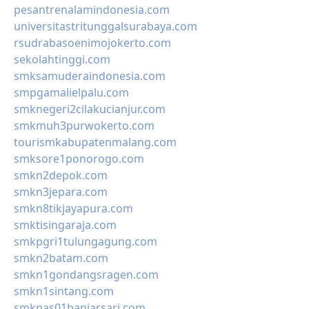
pesantrenalamindonesia.com
universitastritunggalsurabaya.com
rsudrabasoenimojokerto.com
sekolahtinggi.com
smksamuderaindonesia.com
smpgamalielpalu.com
smknegeri2cilakucianjur.com
smkmuh3purwokerto.com
tourismkabupatenmalang.com
smksore1ponorogo.com
smkn2depok.com
smkn3jepara.com
smkn8tikjayapura.com
smktisingaraja.com
smkpgri1tulungagung.com
smkn2batam.com
smkn1gondangsragen.com
smkn1sintang.com
smknas01banjarsari.com