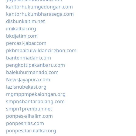
kantorhukumgedongan.com
kantorhukumbharasega.com
disbunkaltim.net
imikalbar.org
bkdjatim.com
percasi-jabar.com
pkbmbaitulwildancirebon.com
bantenmadani.com
pengkottipekanbaru.com
baleluhurmanado.com
NewsJayapura.com
lazisnubekasi.org
mgmppmpekalongan.org
smpn4bantarbolang.com
smpn1prembun.net
ponpes-alhalim.com
ponpesnias.com
ponpesdarulafkar.org