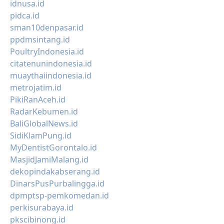
idnusa.id
pidca.id
sman10denpasar.id
ppdmsintang.id
PoultryIndonesia.id
citatenunindonesia.id
muaythaiindonesia.id
metrojatim.id
PikiRanAceh.id
RadarKebumen.id
BaliGlobalNews.id
SidiKlamPung.id
MyDentistGorontalo.id
MasjidJamiMalang.id
dekopindakabserang.id
DinarsPusPurbalingga.id
dpmptsp-pemkomedan.id
perkisurabaya.id
pkscibinong.id