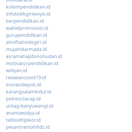
kolompendidikan.id
infobidikgiriwoyo.id
berpendidikan.id
wahidproinovasi.id
gurupendidikan.id
almiftahsidogiri.id
mujahidarmada.id
asramahajidonohudan.id
motivatorpendidikan.id
widyan.id
relawancovid19.id
inovasidepok.id
karangsalamkidul.id
polrescilacap.id
untag-banyuwangi.id
anantawidya.id
tabloidtipikor.id
pesantrentahfidz.id