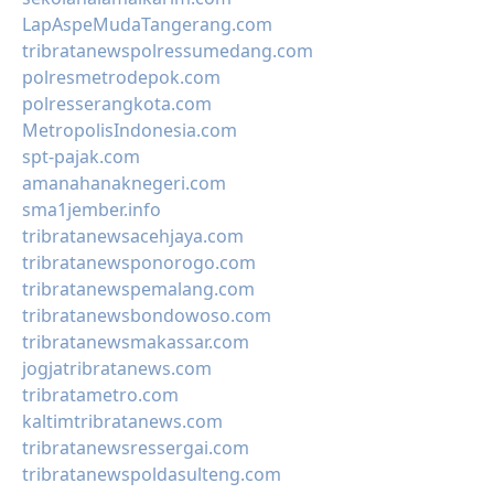
LapAspeMudaTangerang.com
tribratanewspolressumedang.com
polresmetrodepok.com
polresserangkota.com
MetropolisIndonesia.com
spt-pajak.com
amanahanaknegeri.com
sma1jember.info
tribratanewsacehjaya.com
tribratanewsponorogo.com
tribratanewspemalang.com
tribratanewsbondowoso.com
tribratanewsmakassar.com
jogjatribratanews.com
tribratametro.com
kaltimtribratanews.com
tribratanewsressergai.com
tribratanewspoldasulteng.com