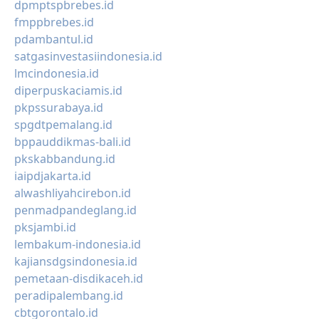
dpmptspbrebes.id
fmppbrebes.id
pdambantul.id
satgasinvestasiindonesia.id
lmcindonesia.id
diperpuskaciamis.id
pkpssurabaya.id
spgdtpemalang.id
bppauddikmas-bali.id
pkskabbandung.id
iaipdjakarta.id
alwashliyahcirebon.id
penmadpandeglang.id
pksjambi.id
lembakum-indonesia.id
kajiansdgsindonesia.id
pemetaan-disdikaceh.id
peradipalembang.id
cbtgorontalo.id