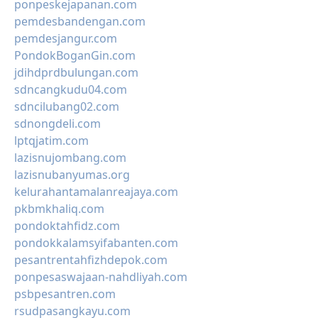
ponpeskejapanan.com
pemdesbandengan.com
pemdesjangur.com
PondokBoganGin.com
jdihdprdbulungan.com
sdncangkudu04.com
sdncilubang02.com
sdnongdeli.com
lptqjatim.com
lazisnujombang.com
lazisnubanyumas.org
kelurahantamalanreajaya.com
pkbmkhaliq.com
pondoktahfidz.com
pondokkalamsyifabanten.com
pesantrentahfizhdepok.com
ponpesaswajaan-nahdliyah.com
psbpesantren.com
rsudpasangkayu.com