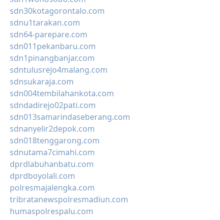
sdn30kotagorontalo.com
sdnu1tarakan.com
sdn64-parepare.com
sdn011pekanbaru.com
sdn1pinangbanjar.com
sdntulusrejo4malang.com
sdnsukaraja.com
sdn004tembilahankota.com
sdndadirejo02pati.com
sdn013samarindaseberang.com
sdnanyelir2depok.com
sdn018tenggarong.com
sdnutama7cimahi.com
dprdlabuhanbatu.com
dprdboyolali.com
polresmajalengka.com
tribratanewspolresmadiun.com
humaspolrespalu.com