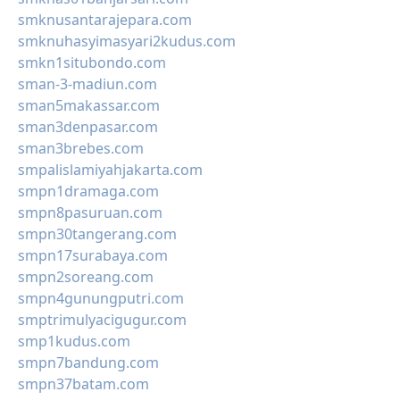
smknusantarajepara.com
smknuhasyimasyari2kudus.com
smkn1situbondo.com
sman-3-madiun.com
sman5makassar.com
sman3denpasar.com
sman3brebes.com
smpalislamiyahjakarta.com
smpn1dramaga.com
smpn8pasuruan.com
smpn30tangerang.com
smpn17surabaya.com
smpn2soreang.com
smpn4gunungputri.com
smptrimulyacigugur.com
smp1kudus.com
smpn7bandung.com
smpn37batam.com