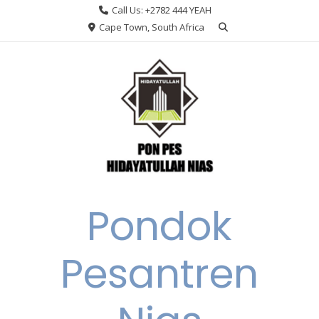
Skip
Call Us: +2782 444 YEAH
to
Cape Town, South Africa
content
Pondok
Pesantren