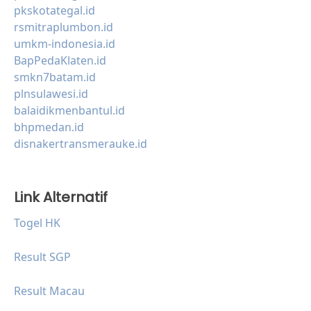
pkskotategal.id
rsmitraplumbon.id
umkm-indonesia.id
BapPedaKlaten.id
smkn7batam.id
plnsulawesi.id
balaidikmenbantul.id
bhpmedan.id
disnakertransmerauke.id
Link Alternatif
Togel HK
Result SGP
Result Macau