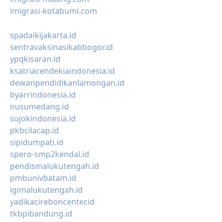
imigrasi-kotabumi.com
spadaikijakarta.id
sentravaksinasikabbogor.id
ypqkisaran.id
ksatriacendekiaindonesia.id
dewanpendidikanlamongan.id
byarrindonesia.id
nusumedang.id
sujokindonesia.id
pkbcilacap.id
sipidumpati.id
spero-smp2kendal.id
pendismalukutengah.id
pmbunivbatam.id
igimalukutengah.id
yadikacireboncenter.id
tkbpibandung.id