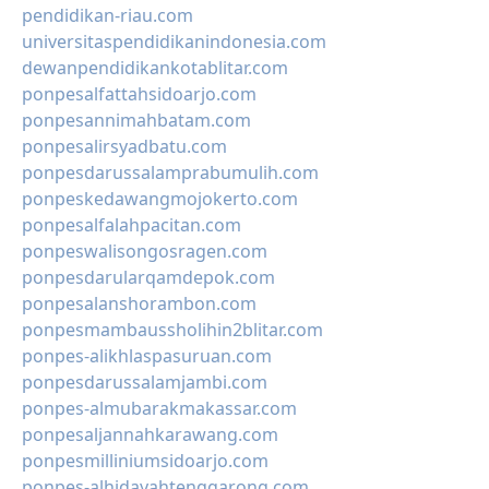
pendidikan-riau.com
universitaspendidikanindonesia.com
dewanpendidikankotablitar.com
ponpesalfattahsidoarjo.com
ponpesannimahbatam.com
ponpesalirsyadbatu.com
ponpesdarussalamprabumulih.com
ponpeskedawangmojokerto.com
ponpesalfalahpacitan.com
ponpeswalisongosragen.com
ponpesdarularqamdepok.com
ponpesalanshorambon.com
ponpesmambaussholihin2blitar.com
ponpes-alikhlaspasuruan.com
ponpesdarussalamjambi.com
ponpes-almubarakmakassar.com
ponpesaljannahkarawang.com
ponpesmilliniumsidoarjo.com
ponpes-alhidayahtenggarong.com