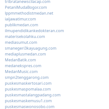
tribratanewscilacap.com
PetaniMudaBogor.com
lppmmethodistmedan.net
iaijawatimur.com
publikmedan.com
ilmupendidikankedokteran.com
materisekolahku.com
mediasumut.com
smanegeri3kayuagung.com
mediaplusmedan.com
MedanBatik.com
medanekspres.com
MedanMusic.com
smpn2tenggarong.com
puskesmaskertosari.com
puskesmaspomalaa.com
puskesmastalangpadang.com
puskesmaskemusu1.com
puskesmaswonosobo.com