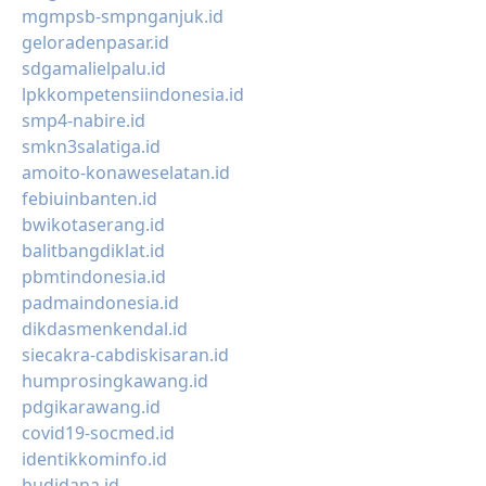
mgmpsb-smpnganjuk.id
geloradenpasar.id
sdgamalielpalu.id
lpkkompetensiindonesia.id
smp4-nabire.id
smkn3salatiga.id
amoito-konaweselatan.id
febiuinbanten.id
bwikotaserang.id
balitbangdiklat.id
pbmtindonesia.id
padmaindonesia.id
dikdasmenkendal.id
siecakra-cabdiskisaran.id
humprosingkawang.id
pdgikarawang.id
covid19-socmed.id
identikkominfo.id
budidana.id