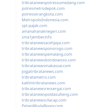
tribratanewspolressumedang.com
polresmetrodepok.com
polresserangkota.com
MetropolisIndonesia.com
spt-pajak.com
amanahanaknegeri.com
sma1jember.info
tribratanewsacehjaya.com
tribratanewsponorogo.com
tribratanewspemalang.com
tribratanewsbondowoso.com
tribratanewsmakassar.com
jogjatribratanews.com
tribratametro.com
kaltimtribratanews.com
tribratanewsressergai.com
tribratanewspoldasulteng.com
tribratanewscilacap.com
PetaniMudaBogor.com