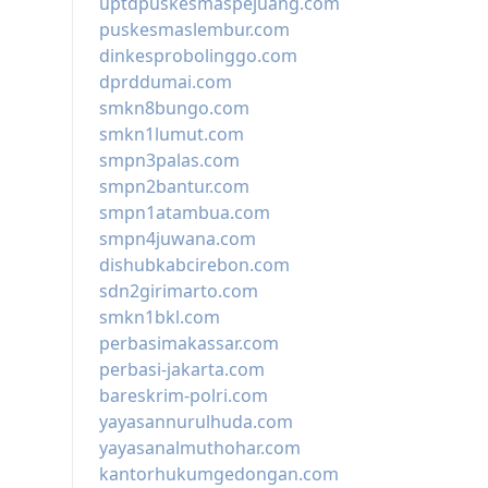
uptdpuskesmaspejuang.com
puskesmaslembur.com
dinkesprobolinggo.com
dprddumai.com
smkn8bungo.com
smkn1lumut.com
smpn3palas.com
smpn2bantur.com
smpn1atambua.com
smpn4juwana.com
dishubkabcirebon.com
sdn2girimarto.com
smkn1bkl.com
perbasimakassar.com
perbasi-jakarta.com
bareskrim-polri.com
yayasannurulhuda.com
yayasanalmuthohar.com
kantorhukumgedongan.com