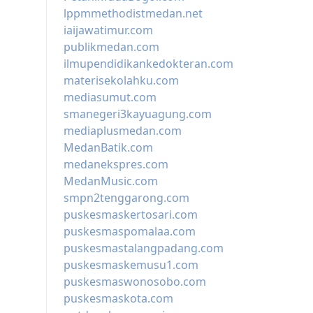
lppmmethodistmedan.net
iaijawatimur.com
publikmedan.com
ilmupendidikankedokteran.com
materisekolahku.com
mediasumut.com
smanegeri3kayuagung.com
mediaplusmedan.com
MedanBatik.com
medanekspres.com
MedanMusic.com
smpn2tenggarong.com
puskesmaskertosari.com
puskesmaspomalaa.com
puskesmastalangpadang.com
puskesmaskemusu1.com
puskesmaswonosobo.com
puskesmaskota.com