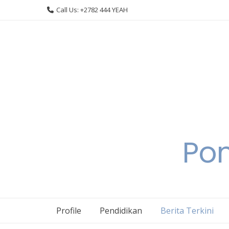
Skip
Call Us: +2782 444 YEAH
to
content
Pon
Profile
Pendidikan
Berita Terkini