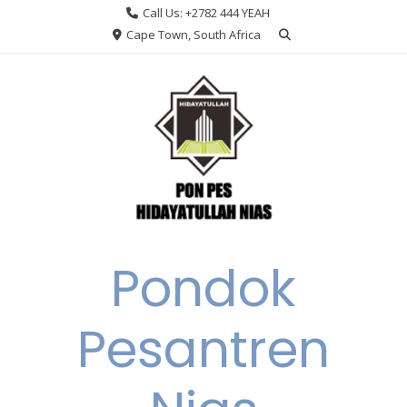
Skip
Call Us: +2782 444 YEAH
to
Cape Town, South Africa
content
Pondok
Pesantren